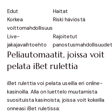
Edut
Haitat
Korkea
Riski häviöstä
voittomahdollisuus
Live-
Rajoitetut
jakajavaihtoehto
panostusmahdollisuude
Peliautomaatit, joissa voit
pelata iBet rulettia
iBet rulettia voi pelata useilla eri online-
kasinoilla. Alla on luettelo muutamista
suosituista kasinoista, joissa voit kokeilla
onneasi iBet ruletissa: