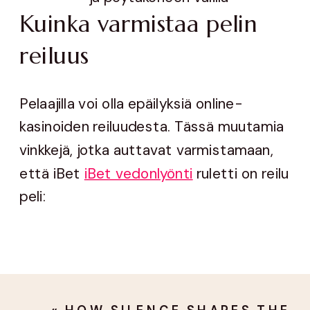
Kuinka varmistaa pelin
reiluus
Pelaajilla voi olla epäilyksiä online-
kasinoiden reiluudesta. Tässä muutamia
vinkkejä, jotka auttavat varmistamaan,
että iBet
iBet vedonlyönti
ruletti on reilu
peli: