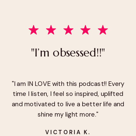
"I’m obsessed!!"
"I am IN LOVE with this podcast!! Every
time I listen, I feel so inspired, uplifted
and motivated to live a better life and
shine my light more."
VICTORIA K.