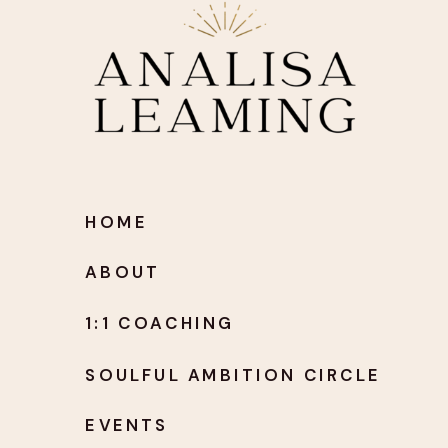
HOME
ABOUT
1:1 COACHING
SOULFUL AMBITION CIRCLE
EVENTS