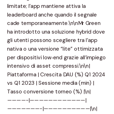
limitate; l’app mantiene attiva la
leaderboard anche quando il segnale
cade temporaneamente.\n\nMr Green
ha introdotto una soluzione hybrid dove
gli utenti possono scegliere tra l’app
nativa o una versione “lite” ottimizzata
per dispositivi low‑end grazie all’impiego
intensivo di asset compressi.\n\n|
Piattaforma | Crescita DAU (%) Q1 2024
vs Q1 2023 | Sessione media (min) |
Tasso conversione torneo (%) |\n|
————-|————————————|
———————-|——————————|\n|