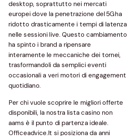
desktop, soprattutto nei mercati
europei dove la penetrazione del 5G ha
ridotto drasticamente i tempi di latenza
nelle sessioni live. Questo cambiamento
ha spinto i brand a ripensare
interamente le meccaniche dei tornei,
trasformandoli da semplici eventi
occasionali a veri motori di engagement
quotidiano.
Per chi vuole scoprire le migliori offerte
disponibili, la nostra lista casino non
aams è il punto di partenza ideale.
Officeadvice.It si posiziona da anni