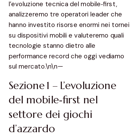
l’evoluzione tecnica del mobile‑first,
analizzeremo tre operatori leader che
hanno investito risorse enormi nei tornei
su dispositivi mobili e valuteremo quali
tecnologie stanno dietro alle
performance record che oggi vediamo
sul mercato.\n\n—
Sezione 1 – L’evoluzione
del mobile‑first nel
settore dei giochi
d’azzardo