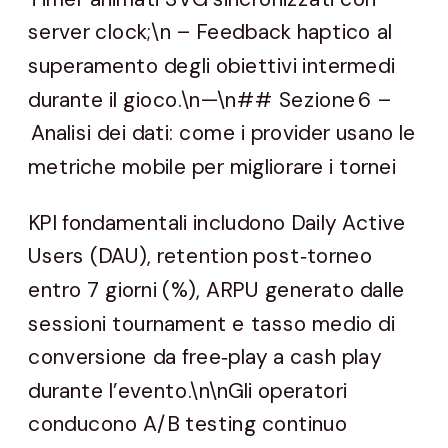
server clock;\n – Feedback haptico al
superamento degli obiettivi intermedi
durante il gioco.\n—\n## Sezione 6 –
Analisi dei dati: come i provider usano le
metriche mobile per migliorare i tornei
KPI fondamentali includono Daily Active
Users (DAU), retention post‑torneo
entro 7 giorni (%), ARPU generato dalle
sessioni tournament e tasso medio di
conversione da free‐play a cash play
durante l’evento.\n\nGli operatori
conducono A/B testing continuo