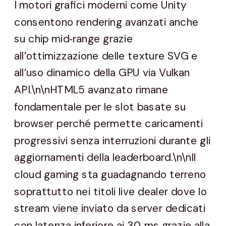
I motori grafici moderni come Unity
consentono rendering avanzati anche
su chip mid‑range grazie
all’ottimizzazione delle texture SVG e
all’uso dinamico della GPU via Vulkan
API.\n\nHTML5 avanzato rimane
fondamentale per le slot basate su
browser perché permette caricamenti
progressivi senza interruzioni durante gli
aggiornamenti della leaderboard.\n\nIl
cloud gaming sta guadagnando terreno
soprattutto nei titoli live dealer dove lo
stream viene inviato da server dedicati
con latenza inferiore ai 30 ms grazie alla