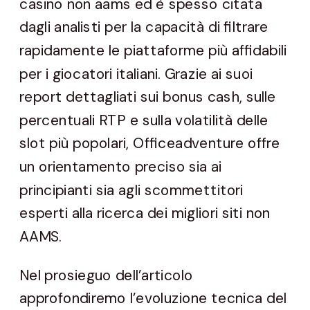
casino non aams ed è spesso citata
dagli analisti per la capacità di filtrare
rapidamente le piattaforme più affidabili
per i giocatori italiani. Grazie ai suoi
report dettagliati sui bonus cash, sulle
percentuali RTP e sulla volatilità delle
slot più popolari, Officeadventure offre
un orientamento preciso sia ai
principianti sia agli scommettitori
esperti alla ricerca dei migliori siti non
AAMS.
Nel prosieguo dell’articolo
approfondiremo l’evoluzione tecnica del