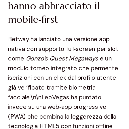
hanno abbracciato il
mobile‑first
Betway ha lanciato una versione app
nativa con supporto full‑screen per slot
come
Gonzo’s Quest Megaways
e un
modulo torneo integrato che permette
iscrizioni con un click dal profilo utente
già verificato tramite biometria
facciale.\n\nLeoVegas ha puntato
invece su una web‑app progressive
(PWA) che combina la leggerezza della
tecnologia HTML5 con funzioni offline