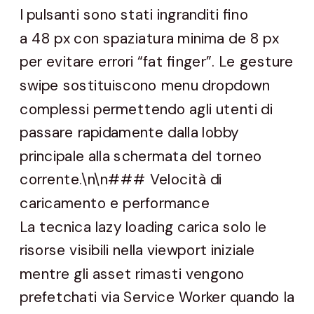
I pulsanti sono stati ingranditi fino
a 48 px con spaziatura minima de 8 px
per evitare errori “fat finger”. Le gesture
swipe sostituiscono menu dropdown
complessi permettendo agli utenti di
passare rapidamente dalla lobby
principale alla schermata del torneo
corrente.\n\n### Velocità di
caricamento e performance
La tecnica lazy loading carica solo le
risorse visibili nella viewport iniziale
mentre gli asset rimasti vengono
prefetchati via Service Worker quando la