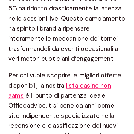
5G ha ridotto drasticamente la latenza
nelle sessioni live. Questo cambiamento
ha spinto i brand a ripensare
interamente le meccaniche dei tornei,
trasformandoli da eventi occasionali a
veri motori quotidiani d’engagement.
Per chi vuole scoprire le migliori offerte
disponibili, la nostra
lista casino non
aams
è il punto di partenza ideale.
Officeadvice.It si pone da anni come
sito indipendente specializzato nella
recensione e classificazione dei nuovi