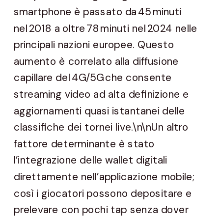
smartphone è passato da 45 minuti
nel 2018 a oltre 78 minuti nel 2024 nelle
principali nazioni europee. Questo
aumento è correlato alla diffusione
capillare del 4G/5G che consente
streaming video ad alta definizione e
aggiornamenti quasi istantanei delle
classifiche dei tornei live.\n\nUn altro
fattore determinante è stato
l’integrazione delle wallet digitali
direttamente nell’applicazione mobile;
così i giocatori possono depositare e
prelevare con pochi tap senza dover