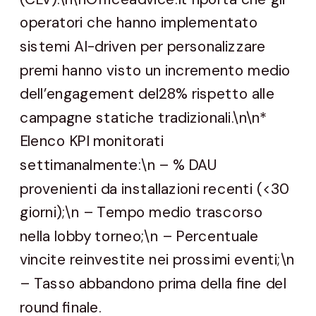
operatori che hanno implementato
sistemi AI-driven per personalizzare
premi hanno visto un incremento medio
dell’engagement del​28​% rispetto alle
campagne statiche tradizionali.\n\n*
Elenco KPI monitorati
settimanalmente:\n – % DAU
provenienti da installazioni recenti (<30
giorni);\n – Tempo medio trascorso
nella lobby torneo;\n – Percentuale
vincite reinvestite nei prossimi eventi;\n
– Tasso abbandono prima della fine del
round finale.