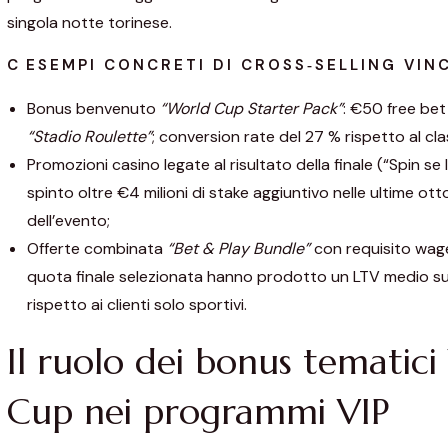
singola notte torinese.
C ESEMPI CONCRETI DI CROSS‑SELLING VIN
Bonus benvenuto
“World Cup Starter Pack”
: €50 free bet 
“Stadio Roulette”
; conversion rate del 27 % rispetto al cl
Promozioni casino legate al risultato della finale (“Spin se 
spinto oltre €4 milioni di stake aggiuntivo nelle ultime ot
dell’evento;
Offerte combinata
“Bet & Play Bundle”
con requisito wager
quota finale selezionata hanno prodotto un LTV medio su
rispetto ai clienti solo sportivi.
Il ruolo dei bonus tematic
Cup nei programmi VIP