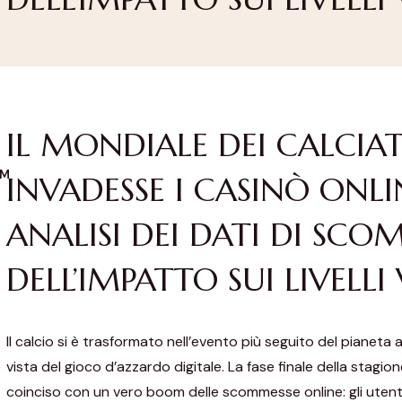
IL MONDIALE DEI CALCIA
OM
INVADESSE I CASINÒ ONLI
ANALISI DEI DATI DI SCO
DELL’IMPATTO SUI LIVELLI 
Il calcio si è trasformato nell’evento più seguito del pianeta
vista del gioco d’azzardo digitale. La fase finale della stagion
coinciso con un vero boom delle scommesse online: gli utent