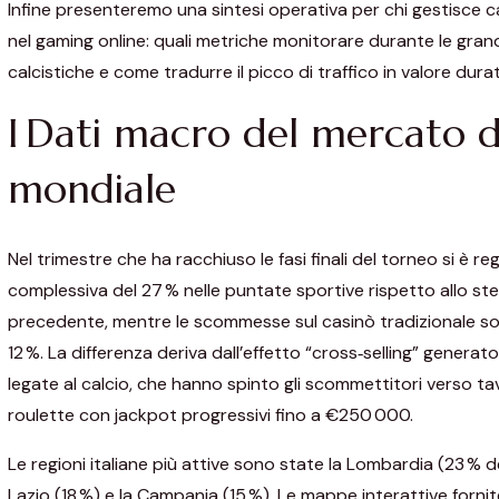
Infine presenteremo una sintesi operativa per chi gestisce
nel gaming online: quali metriche monitorare durante le gran
calcistiche e come tradurre il picco di traffico in valore duratu
I Dati macro del mercato d
mondiale
Nel trimestre che ha racchiuso le fasi finali del torneo si è r
complessiva del 27 % nelle puntate sportive rispetto allo st
precedente, mentre le scommesse sul casinò tradizionale s
12 %. La differenza deriva dall’effetto “cross‑selling” generat
legate al calcio, che hanno spinto gli scommettitori verso tav
roulette con jackpot progressivi fino a €250 000.
Le regioni italiane più attive sono state la Lombardia (23 % del
Lazio (18 %) e la Campania (15 %). Le mappe interattive fornite