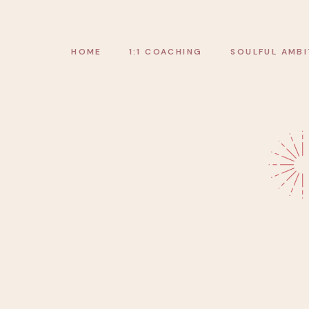
HOME
1:1 COACHING
SOULFUL AMBI