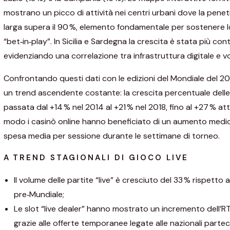
mostrano un picco di attività nei centri urbani dove la pene
larga supera il 90 %, elemento fondamentale per sostenere l
“bet‑in‑play”. In Sicilia e Sardegna la crescita è stata più con
evidenziando una correlazione tra infrastruttura digitale e v
Confrontando questi dati con le edizioni del Mondiale del 2
un trend ascendente costante: la crescita percentuale delle
passata dal +14 % nel 2014 al +21 % nel 2018, fino al +27 % att
modo i casinò online hanno beneficiato di un aumento medio
spesa media per sessione durante le settimane di torneo.
A TREND STAGIONALI DI GIOCO LIVE
Il volume delle partite “live” è cresciuto del 33 % rispetto 
pre‑Mundiale;
Le slot “live dealer” hanno mostrato un incremento dell’RT
grazie alle offerte temporanee legate alle nazionali partec