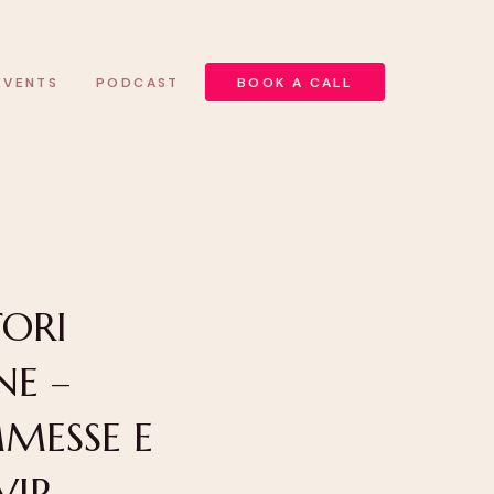
EVENTS
PODCAST
BOOK A CALL
TORI
NE –
MMESSE E
VIP