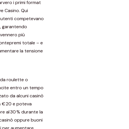
rvero i primi format
ve Casino. Qui
di utenti competevano
G, garantendo
divennero più
ontepremi totale – e
umentare la tensione
 da roulette o
incite entro un tempo
zzato da alcuni casinò
da € 20 e poteva
re al 30 % durante la
l casinò oppure buoni
ati per aumentare