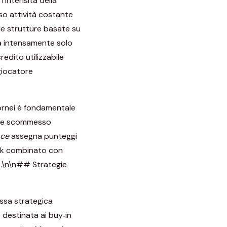
l’intensità della
sso attività costante
o le strutture basate su
pa intensamente solo
edito utilizzabile
giocatore
tornei è fondamentale
lume scommesso
ace
assegna punteggi
back combinato con
e.\n\n## Strategie
ossa strategica
destinata ai buy‑in