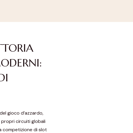
TTORIA
MODERNI:
DI
 del gioco d’azzardo,
propri circuiti globali
a competizione di slot