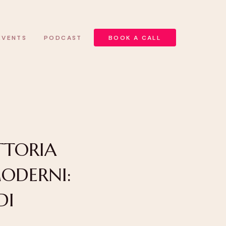
EVENTS
PODCAST
BOOK A CALL
TTORIA
MODERNI:
DI