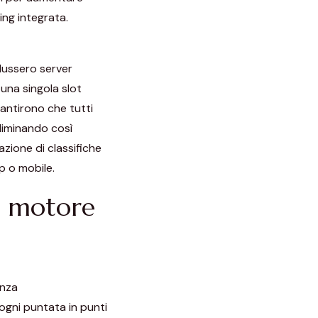
ing integrata.
odussero server
 una singola slot
arantirono che tutti
eliminando così
azione di classifiche
op o mobile.
e motore
enza
gni puntata in punti