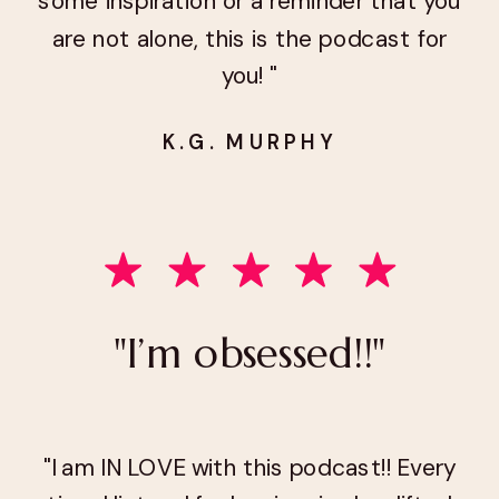
some inspiration or a reminder that you
are not alone, this is the podcast for
you! "
K.G. MURPHY
"I’m obsessed!!"
"I am IN LOVE with this podcast!! Every