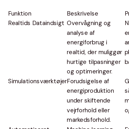
Funktion
Beskrivelse
P
Realtids Dataindsigt
Overvågning og
N
analyse af
e
energiforbrug i
a
realtid, der muliggør
p
hurtige tilpasninger
b
og optimeringer.
Simulationsværktøjer
Forudsigelse af
G
energiproduktion
s
under skiftende
m
vejrforhold eller
o
markedsforhold.