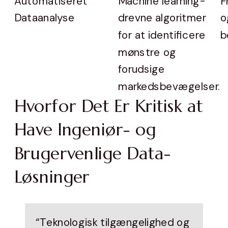
Automatiseret
Machine learning-
F
Dataanalyse
drevne algoritmer
o
for at identificere
b
mønstre og
forudsige
markedsbevægelser.
Hvorfor Det Er Kritisk at
Have Ingeniør- og
Brugervenlige Data-
Løsninger
“Teknologisk tilgængelighed og