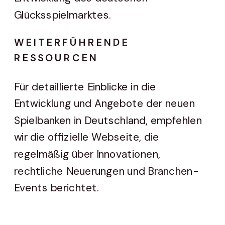
Glücksspielmarktes.
WEITERFÜHRENDE
RESSOURCEN
Für detaillierte Einblicke in die
Entwicklung und Angebote der neuen
Spielbanken in Deutschland, empfehlen
wir die offizielle Webseite, die
regelmäßig über Innovationen,
rechtliche Neuerungen und Branchen-
Events berichtet.