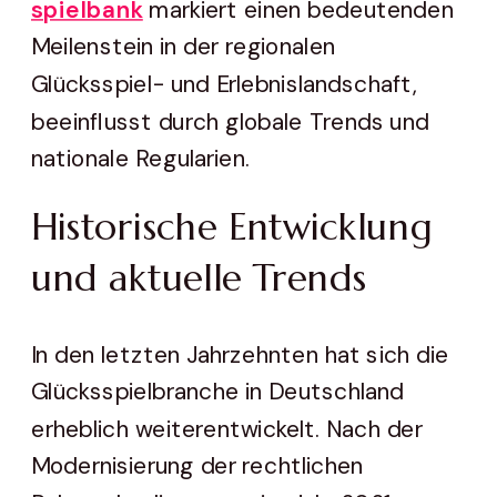
spielbank
markiert einen bedeutenden
Meilenstein in der regionalen
Glücksspiel- und Erlebnislandschaft,
beeinflusst durch globale Trends und
nationale Regularien.
Historische Entwicklung
und aktuelle Trends
In den letzten Jahrzehnten hat sich die
Glücksspielbranche in Deutschland
erheblich weiterentwickelt. Nach der
Modernisierung der rechtlichen