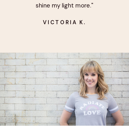
shine my light more."
VICTORIA K.