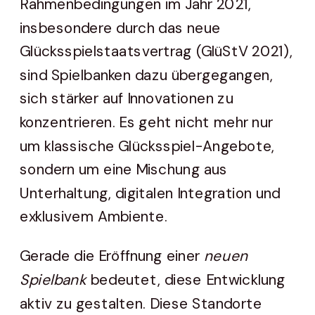
Rahmenbedingungen im Jahr 2021,
insbesondere durch das neue
Glücksspielstaatsvertrag (GlüStV 2021),
sind Spielbanken dazu übergegangen,
sich stärker auf Innovationen zu
konzentrieren. Es geht nicht mehr nur
um klassische Glücksspiel-Angebote,
sondern um eine Mischung aus
Unterhaltung, digitalen Integration und
exklusivem Ambiente.
Gerade die Eröffnung einer
neuen
Spielbank
bedeutet, diese Entwicklung
aktiv zu gestalten. Diese Standorte