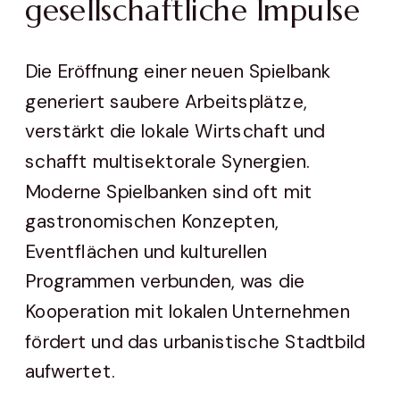
gesellschaftliche Impulse
Die Eröffnung einer neuen Spielbank
generiert saubere Arbeitsplätze,
verstärkt die lokale Wirtschaft und
schafft multisektorale Synergien.
Moderne Spielbanken sind oft mit
gastronomischen Konzepten,
Eventflächen und kulturellen
Programmen verbunden, was die
Kooperation mit lokalen Unternehmen
fördert und das urbanistische Stadtbild
aufwertet.