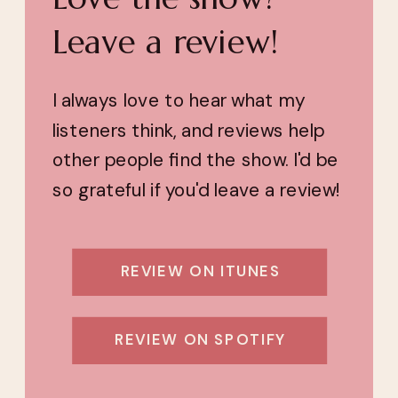
Leave a review!
I always love to hear what my
listeners think, and reviews help
other people find the show. I'd be
so grateful if you'd leave a review!
REVIEW ON ITUNES
REVIEW ON SPOTIFY