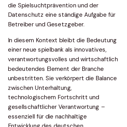
die Spielsuchtprävention und der
Datenschutz eine ständige Aufgabe für
Betreiber und Gesetzgeber.
In diesem Kontext bleibt die Bedeutung
einer neue spielbank als innovatives,
verantwortungsvolles und wirtschaftlich
bedeutendes Element der Branche
unbestritten. Sie verkörpert die Balance
zwischen Unterhaltung,
technologischem Fortschritt und
gesellschaftlicher Verantwortung –
essenziell für die nachhaltige
Entwicklung des deutschen