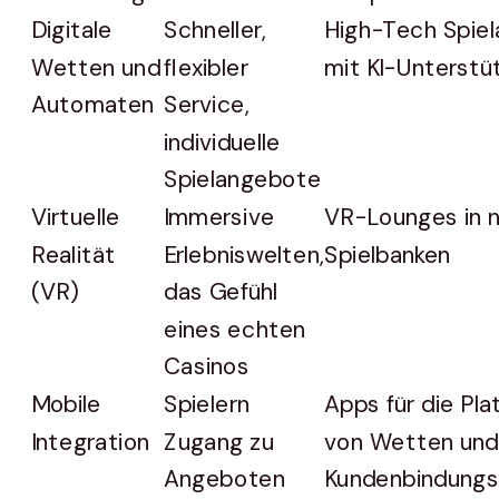
Digitale
Schneller,
High-Tech Spie
Wetten und
flexibler
mit KI-Unterstü
Automaten
Service,
individuelle
Spielangebote
Virtuelle
Immersive
VR-Lounges in 
Realität
Erlebniswelten,
Spielbanken
(VR)
das Gefühl
eines echten
Casinos
Mobile
Spielern
Apps für die Pla
Integration
Zugang zu
von Wetten und
Angeboten
Kundenbindung