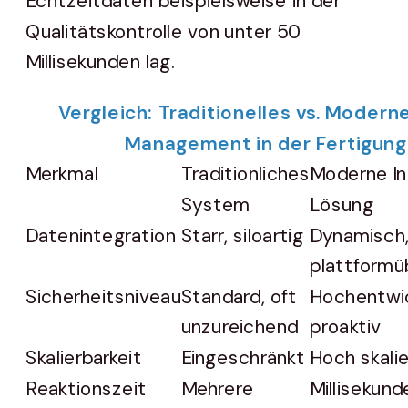
Echtzeitdaten beispielsweise in der
Qualitätskontrolle von unter 50
Millisekunden lag.
Vergleich: Traditionelles vs. Modern
Management in der Fertigung
Merkmal
Traditionliches
Moderne In
System
Lösung
Datenintegration
Starr, siloartig
Dynamisch
plattformü
Sicherheitsniveau
Standard, oft
Hochentwic
unzureichend
proaktiv
Skalierbarkeit
Eingeschränkt
Hoch skali
Reaktionszeit
Mehrere
Millisekund