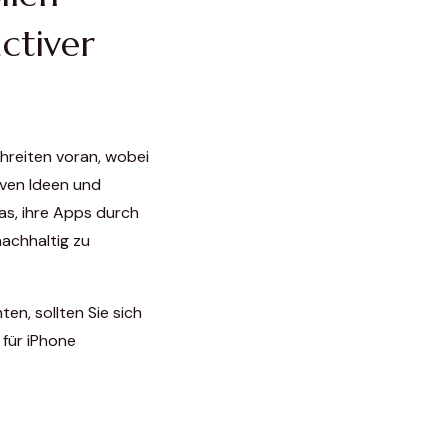
activer
hreiten voran, wobei
iven Ideen und
as, ihre Apps durch
nachhaltig zu
en, sollten Sie sich
für iPhone