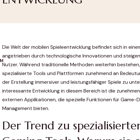
Die Welt der mobilen Spieleentwicklung befindet sich in eine
angetrieben durch technologische Innovationen und steige
OM
Nutzer. Während traditionelle Methoden weiterhin bestehen
spezialisierte Tools und Plattformen zunehmend an Bedeutun
der Erstellung immersiver und leistungsfähiger Spiele zu unte
interessante Entwicklung in diesem Bereich ist die zunehme
externen Applikationen, die spezielle Funktionen für Game-D
Management bieten.
Der Trend zu spezialisierte