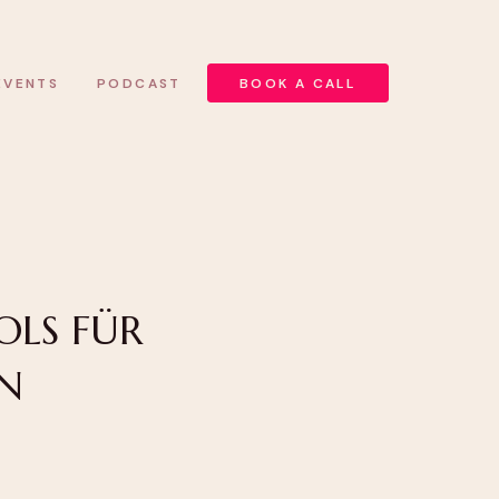
EVENTS
PODCAST
BOOK A CALL
OLS FÜR
ON