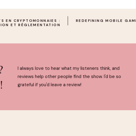
TS EN CRYPTOMONNAIES :
REDEFINING MOBILE GAM
TION ET RÉGLEMENTATION
?
I always love to hear what my listeners think, and
reviews help other people find the show. I'd be so
!
grateful if you'd leave a review!