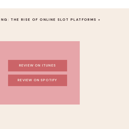
ING: THE RISE OF ONLINE SLOT PLATFORMS
»
REVIEW ON ITUNES
REVIEW ON SPOTIFY