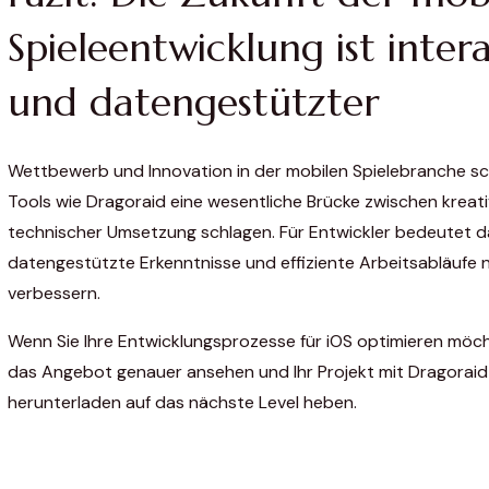
Spieleentwicklung ist inter
und datengestützter
Wettbewerb und Innovation in der mobilen Spielebranche sc
Tools wie Dragoraid eine wesentliche Brücke zwischen kreat
technischer Umsetzung schlagen. Für Entwickler bedeutet d
datengestützte Erkenntnisse und effiziente Arbeitsabläufe 
verbessern.
Wenn Sie Ihre Entwicklungsprozesse für iOS optimieren möcht
das Angebot genauer ansehen und Ihr Projekt mit Dragoraid 
herunterladen auf das nächste Level heben.