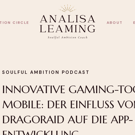
TION CIRCLE
ABOUT
SOULFUL AMBITION PODCAST
INNOVATIVE GAMING-TO
MOBILE: DER EINFLUSS V
DRAGORAID AUF DIE APP-
ENTWICKLUNG