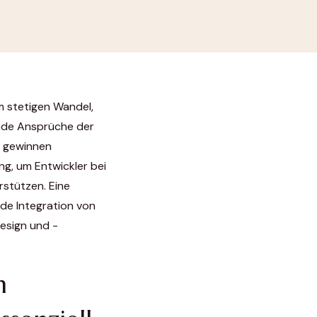
m stetigen Wandel,
nde Ansprüche der
, gewinnen
g, um Entwickler bei
rstützen. Eine
nde Integration von
esign und -
n