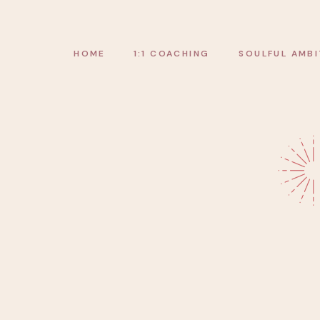
HOME
1:1 COACHING
SOULFUL AMBI