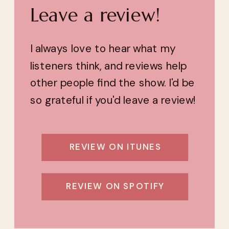
Leave a review!
I always love to hear what my
listeners think, and reviews help
other people find the show. I'd be
so grateful if you'd leave a review!
REVIEW ON ITUNES
REVIEW ON SPOTIFY