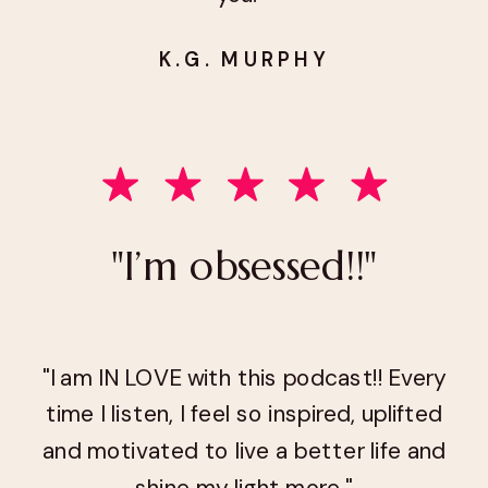
K.G. MURPHY
"I’m obsessed!!"
"I am IN LOVE with this podcast!! Every
time I listen, I feel so inspired, uplifted
and motivated to live a better life and
shine my light more."