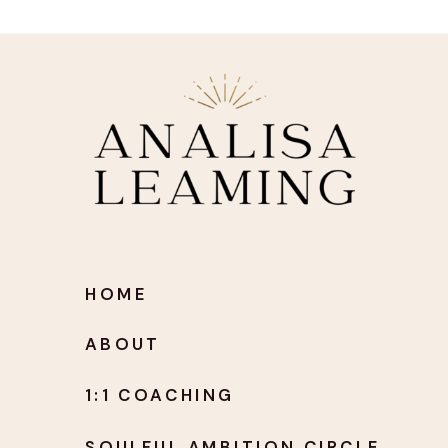
HOME
ABOUT
1:1 COACHING
SOULFUL AMBITION CIRCLE