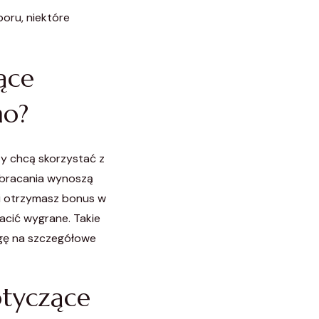
oru, niektóre
ące
no?
y chcą skorzystać z
bracania wynoszą
li otrzymasz bonus w
acić wygrane. Takie
gę na szczegółowe
otyczące