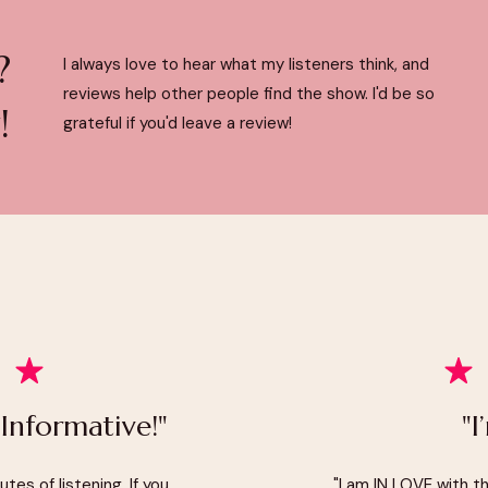
?
I always love to hear what my listeners think, and
reviews help other people find the show. I'd be so
!
grateful if you'd leave a review!
 Informative!"
"I
utes of listening. If you
"I am IN LOVE with thi