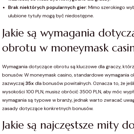
Brak niektórych popularnych gier
: Mimo szerokiego wyb
ulubione tytuły mogą być niedostępne.
Jakie są wymagania dotycz
obrotu w moneymask casi
Wymagania dotyczące obrotu są kluczowe dla graczy, którz
bonusów. W moneymask casino, standardowe wymagania o
zazwyczaj
35x
dla bonusów powitalnych. Oznacza to, że jeś
wysokości 100 PLN, musisz obrócić 3500 PLN, aby móc wypł
wymagania są typowe w branży, jednak warto zwracać uwa
zasady dotyczące konkretnych bonusów.
Jakie są najczęstsze mity d