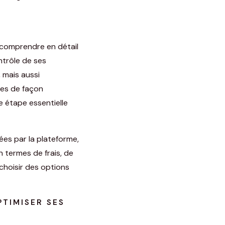
de comprendre en détail
trôle de ses
 mais aussi
ses de façon
 étape essentielle
es par la plateforme,
n termes de frais, de
choisir des options
PTIMISER SES