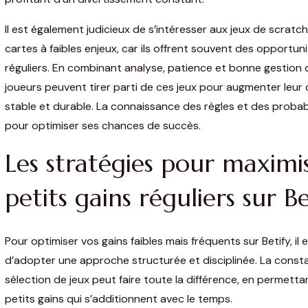
Il est également judicieux de s’intéresser aux jeux de scratc
cartes à faibles enjeux, car ils offrent souvent des opportun
réguliers. En combinant analyse, patience et bonne gestion d
joueurs peuvent tirer parti de ces jeux pour augmenter leur 
stable et durable. La connaissance des règles et des probabi
pour optimiser ses chances de succès.
Les stratégies pour maximis
petits gains réguliers sur Be
Pour optimiser vos gains faibles mais fréquents sur Betify, il 
d’adopter une approche structurée et disciplinée. La consta
sélection de jeux peut faire toute la différence, en permett
petits gains qui s’additionnent avec le temps.