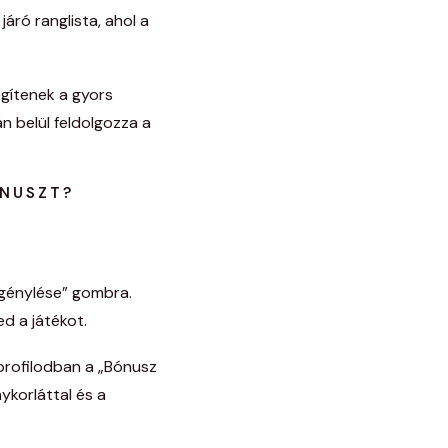
ró ranglista, ahol a
gítenek a gyors
n belül feldolgozza a
ÓNUSZT?
igénylése” gombra.
d a játékot.
 profilodban a „Bónusz
ykorláttal és a