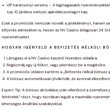
VIP karácsonyi verseny – A legmagasabb nyereményekkel já
top 10 játékos exkluzív ajándékcsomagot kap.
Ezek a promóciók nemcsak növelik a játékélményt, hanem se
kifizetés elérésében is, hiszen az NV Casino átlagosan 24 órá
nyereményeket.
HOGYAN IGÉNYELD A BEFIZETÉS NÉLKÜLI B
Látogass el a NV Casino kaszinó hivatalos oldalára.
Regisztrálj egy új fiókot, vagy jelentkezz be a meglévőre.
A promóciós oldalon kattints a „Befizetés nélküli bónusz 
A bónusz automatikusan jóváíródik, és azonnal elkezdhete
Expert Tip: A bónusz aktiválása után ellenőrizd a személyes
feltételek” részt, hogy tisztában legyél a maximális nyeremén
lehetséges átváltási szabályokkal.