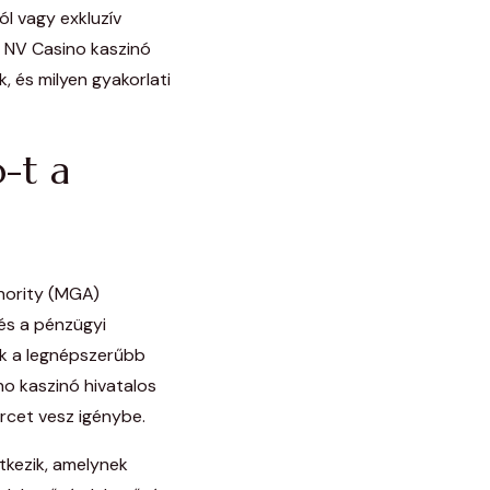
ól vagy exkluzív
z NV Casino kaszinó
 és milyen gyakorlati
-t a
hority (MGA)
 és a pénzügyi
ük a legnépszerűbb
no kaszinó hivatalos
rcet vesz igénybe.
tkezik, amelynek