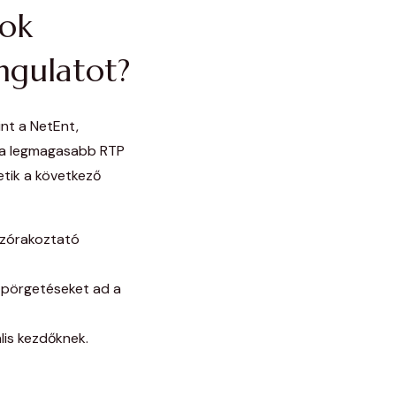
kok
ngulatot?
nt a NetEnt,
 a legmagasabb RTP
hetik a következő
szórakoztató
s pörgetéseket ad a
lis kezdőknek.