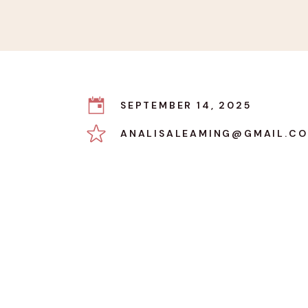
SEPTEMBER 14, 2025
ANALISALEAMING@GMAIL.C