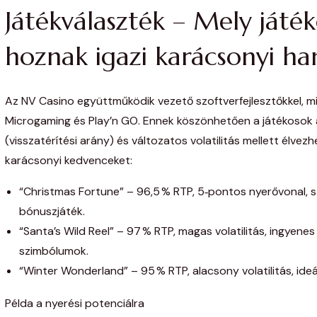
Játékválaszték – Mely játé
hoznak igazi karácsonyi ha
Az NV Casino együttműködik vezető szoftverfejlesztőkkel, mi
Microgaming és Play’n GO. Ennek köszönhetően a játékosok
(visszatérítési arány) és változatos volatilitás mellett élvez
karácsonyi kedvenceket:
“Christmas Fortune” – 96,5 % RTP, 5‑pontos nyerővonal, 
bónuszjáték.
“Santa’s Wild Reel” – 97 % RTP, magas volatilitás, ingyene
szimbólumok.
“Winter Wonderland” – 95 % RTP, alacsony volatilitás, ideá
Példa a nyerési potenciálra