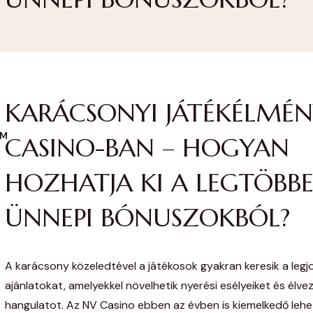
KARÁCSONYI JÁTÉKÉLMÉN
OM
CASINO-BAN – HOGYAN
HOZHATJA KI A LEGTÖBB
ÜNNEPI BÓNUSZOKBÓL?
A karácsony közeledtével a játékosok gyakran keresik a leg
ajánlatokat, amelyekkel növelhetik nyerési esélyeiket és élve
hangulatot. Az NV Casino ebben az évben is kiemelkedő lehet