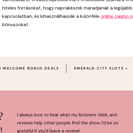
hiteles forrásokat, hogy naprakészek maradjanak a legújabb
kapcsolatban, és kihasználhassák a különféle
online casino o
bónuszokat.
H WELCOME BONUS DEALS
EMERALD CITY SLOTS
»
?
I always love to hear what my listeners think, and
reviews help other people find the show. I'd be so
!
grateful if you'd leave a review!