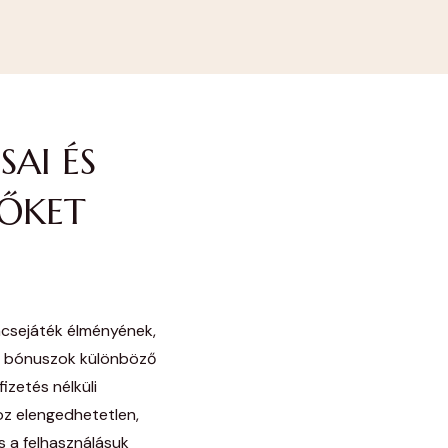
AI ÉS
 ŐKET
ncsejáték élményének,
 a bónuszok különböző
zetés nélküli
oz elengedhetetlen,
s a felhasználásuk