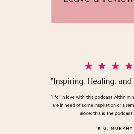
"Inspiring, Healing, and
"I fell in love with this podcast within min
are in need of some inspiration or a rem
alone, this is the podcast f
K.G. MURPHY