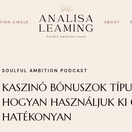
TION CIRCLE
ABOUT
SOULFUL AMBITION PODCAST
KASZINÓ BÓNUSZOK TÍPUS
HOGYAN HASZNÁLJUK KI
HATÉKONYAN