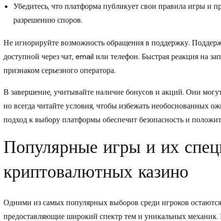
Убедитесь, что платформа публикует свои правила игры и п
разрешению споров.
Не игнорируйте возможность обращения в поддержку. Поддер
доступной через чат, email или телефон. Быстрая реакция на за
признаком серьезного оператора.
В завершение, учитывайте наличие бонусов и акций. Они могу
но всегда читайте условия, чтобы избежать необоснованных о
подход к выбору платформы обеспечит безопасность и положи
Популярные игры и их спец
криптовалютных казино
Одними из самых популярных выборов среди игроков остаются
предоставляющие широкий спектр тем и уникальных механик.