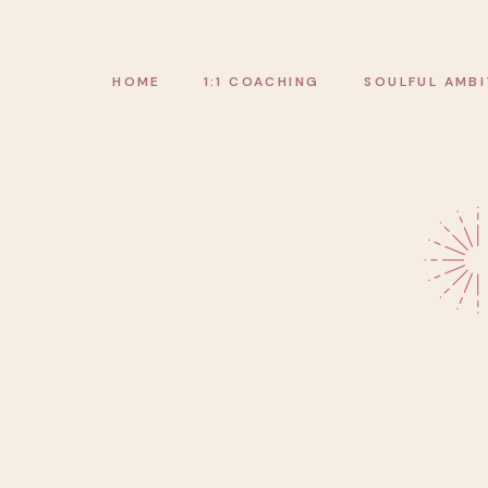
HOME
1:1 COACHING
SOULFUL AMBI