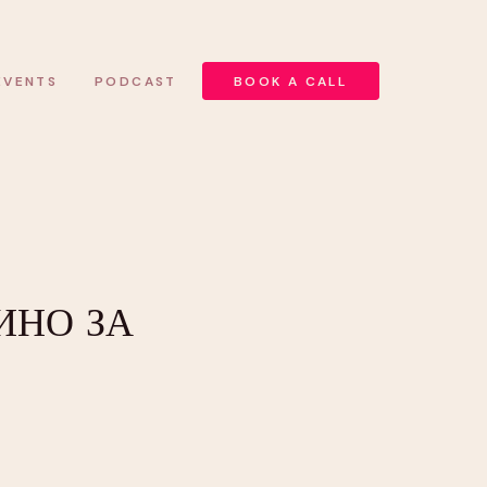
EVENTS
PODCAST
BOOK A CALL
ИНО ЗА