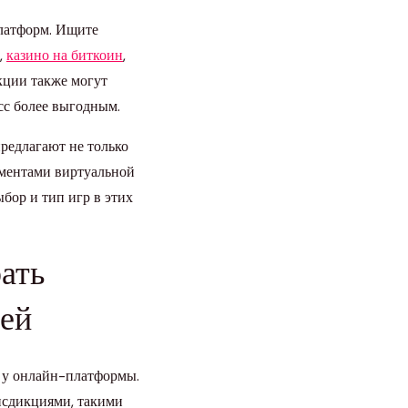
латформ. Ищите
,
казино на биткоин
,
кции также могут
сс более выгодным.
редлагают не только
ементами виртуальной
бор и тип игр в этих
ать
цей
и у онлайн-платформы.
исдикциями, такими