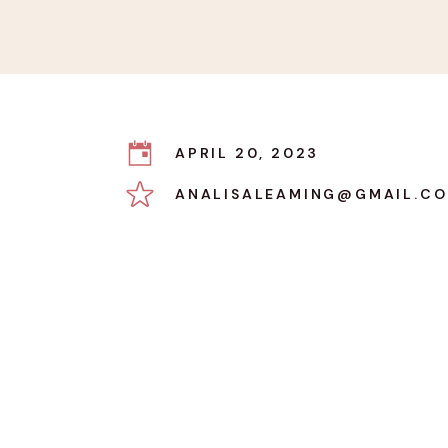
APRIL 20, 2023
ANALISALEAMING@GMAIL.C