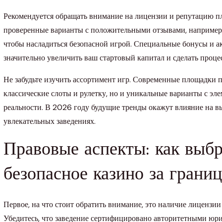
Рекомендуется обращать внимание на лицензии и репутацию п
проверенные варианты с положительными отзывами, например
чтобы насладиться безопасной игрой. Специальные бонусы и а
значительно увеличить ваш стартовый капитал и сделать проце
Не забудьте изучить ассортимент игр. Современные площадки п
классические слоты и рулетку, но и уникальные варианты с эл
реальности. В 2026 году будущие тренды окажут влияние на вы
увлекательных заведениях.
Правовые аспекты: как выбр
безопасное казино за грани
Первое, на что стоит обратить внимание, это наличие лицензи
Убедитесь, что заведение сертифицировано авторитетными юр