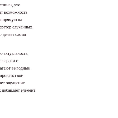
пина», что
ят возможность
напрямую на
ератор случайных
о делает слоты
ю актуальность,
е версии с
лагают выгодные
ировать свои
вает ощущение
к добавляет элемент