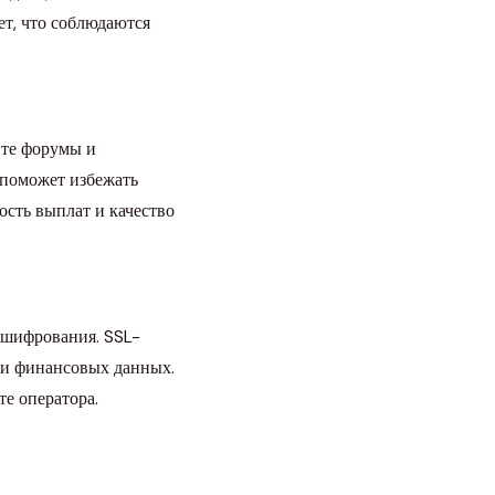
ет, что соблюдаются
ите форумы и
 поможет избежать
ость выплат и качество
 шифрования. SSL-
 и финансовых данных.
те оператора.