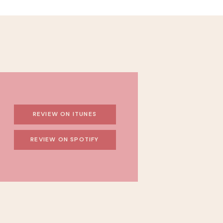
REVIEW ON ITUNES
REVIEW ON SPOTIFY