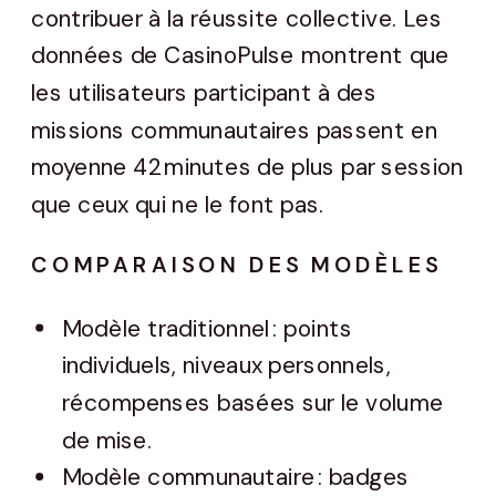
contribuer à la réussite collective. Les
données de CasinoPulse montrent que
les utilisateurs participant à des
missions communautaires passent en
moyenne 42 minutes de plus par session
que ceux qui ne le font pas.
COMPARAISON DES MODÈLES
Modèle traditionnel : points
individuels, niveaux personnels,
récompenses basées sur le volume
de mise.
Modèle communautaire : badges