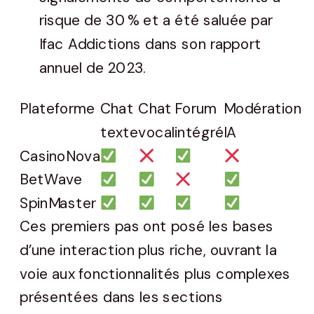
risque de 30 % et a été saluée par
Ifac Addictions dans son rapport
annuel de 2023.
Plateforme
Chat
Chat
Forum
Modération
texte
vocal
intégré
IA
CasinoNova
BetWave
SpinMaster
Ces premiers pas ont posé les bases
d’une interaction plus riche, ouvrant la
voie aux fonctionnalités plus complexes
présentées dans les sections