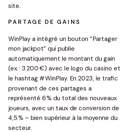
site.
PARTAGE DE GAINS
WinPlay a intégré un bouton “Partager
mon jackpot” qui publie
automatiquement le montant du gain
(ex. : 3 200 €) avec le logo du casino et
le hashtag #WinPlay. En 2023, le trafic
provenant de ces partages a
représenté 6 % du total des nouveaux
joueurs, avec un taux de conversion de
4,5 % – bien supérieur à la moyenne du
secteur.