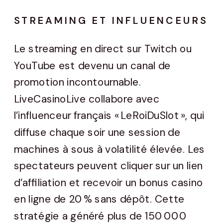
STREAMING ET INFLUENCEURS
Le streaming en direct sur Twitch ou
YouTube est devenu un canal de
promotion incontournable.
LiveCasinoLive collabore avec
l’influenceur français « LeRoiDuSlot », qui
diffuse chaque soir une session de
machines à sous à volatilité élevée. Les
spectateurs peuvent cliquer sur un lien
d’affiliation et recevoir un bonus casino
en ligne de 20 % sans dépôt. Cette
stratégie a généré plus de 150 000