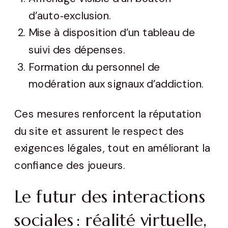
d’auto‑exclusion.
Mise à disposition d’un tableau de
suivi des dépenses.
Formation du personnel de
modération aux signaux d’addiction.
Ces mesures renforcent la réputation
du site et assurent le respect des
exigences légales, tout en améliorant la
confiance des joueurs.
Le futur des interactions
sociales : réalité virtuelle,