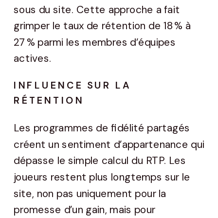
sous du site. Cette approche a fait
grimper le taux de rétention de 18 % à
27 % parmi les membres d’équipes
actives.
INFLUENCE SUR LA
RÉTENTION
Les programmes de fidélité partagés
créent un sentiment d’appartenance qui
dépasse le simple calcul du RTP. Les
joueurs restent plus longtemps sur le
site, non pas uniquement pour la
promesse d’un gain, mais pour