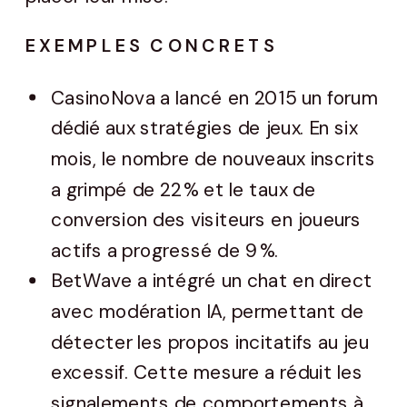
EXEMPLES CONCRETS
CasinoNova a lancé en 2015 un forum
dédié aux stratégies de jeux. En six
mois, le nombre de nouveaux inscrits
a grimpé de 22 % et le taux de
conversion des visiteurs en joueurs
actifs a progressé de 9 %.
BetWave a intégré un chat en direct
avec modération IA, permettant de
détecter les propos incitatifs au jeu
excessif. Cette mesure a réduit les
signalements de comportements à