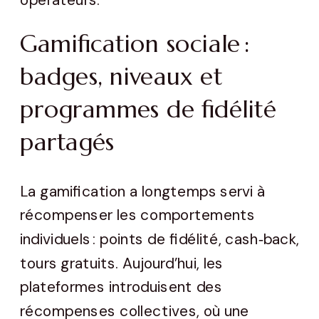
Gamification sociale :
badges, niveaux et
programmes de fidélité
partagés
La gamification a longtemps servi à
récompenser les comportements
individuels : points de fidélité, cash‑back,
tours gratuits. Aujourd’hui, les
plateformes introduisent des
récompenses collectives, où une