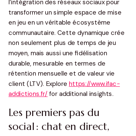
l’intégration des réseaux sociaux pour
transformer un simple espace de mise
en jeu en un véritable écosystème
communautaire. Cette dynamique crée
non seulement plus de temps de jeu
moyen, mais aussi une fidélisation
durable, mesurable en termes de
rétention mensuelle et de valeur vie
client (LTV). Explore
https://www.ifac-
addictions.fr/
for additional insights.
Les premiers pas du
social : chat en direct,