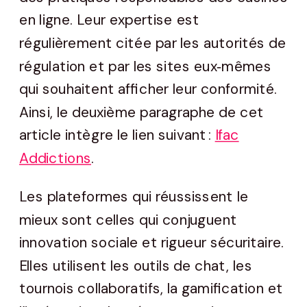
en ligne. Leur expertise est
régulièrement citée par les autorités de
régulation et par les sites eux‑mêmes
qui souhaitent afficher leur conformité.
Ainsi, le deuxième paragraphe de cet
article intègre le lien suivant :
Ifac
Addictions
.
Les plateformes qui réussissent le
mieux sont celles qui conjuguent
innovation sociale et rigueur sécuritaire.
Elles utilisent les outils de chat, les
tournois collaboratifs, la gamification et