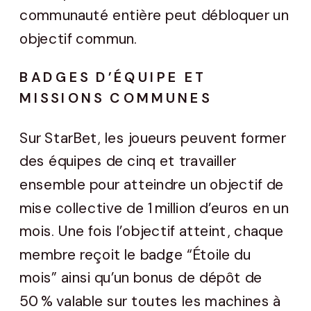
communauté entière peut débloquer un
objectif commun.
BADGES D’ÉQUIPE ET
MISSIONS COMMUNES
Sur StarBet, les joueurs peuvent former
des équipes de cinq et travailler
ensemble pour atteindre un objectif de
mise collective de 1 million d’euros en un
mois. Une fois l’objectif atteint, chaque
membre reçoit le badge “Étoile du
mois” ainsi qu’un bonus de dépôt de
50 % valable sur toutes les machines à