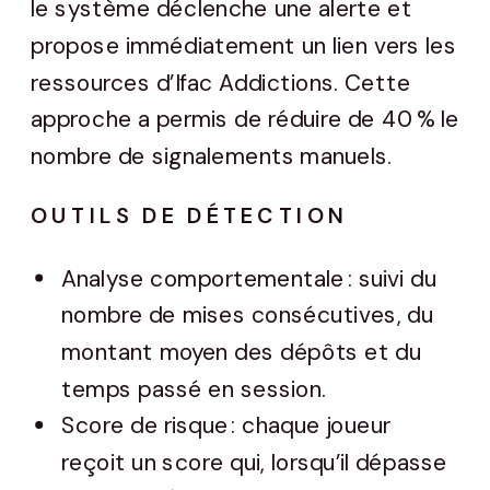
le système déclenche une alerte et
propose immédiatement un lien vers les
ressources d’Ifac Addictions. Cette
approche a permis de réduire de 40 % le
nombre de signalements manuels.
OUTILS DE DÉTECTION
Analyse comportementale : suivi du
nombre de mises consécutives, du
montant moyen des dépôts et du
temps passé en session.
Score de risque : chaque joueur
reçoit un score qui, lorsqu’il dépasse