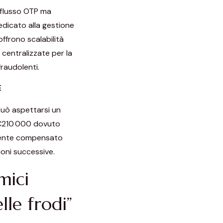
l flusso OTP ma
dicato alla gestione
offrono scalabilità
centralizzate per la
fraudolenti.
E
uò aspettarsi un
 €210 000 dovuto
amente compensato
ioni successive.
mici
lle frodi”