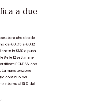
fica a due
operatore che decide
iano da €0,05 a €0,12
lizzato in SMS o push
le 8 e le 12 settimane
ertificati PCI‑DSS, con
. La manutenzione
io continuo del
no intorno al 15 % del
AS