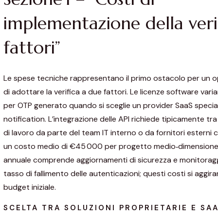
implementazione della veri
fattori”
Le spese tecniche rappresentano il primo ostacolo per un 
di adottare la verifica a due fattori. Le licenze software var
per OTP generato quando si sceglie un provider SaaS specia
notification. L’integrazione delle API richiede tipicamente tra 
di lavoro da parte del team IT interno o da fornitori esterni c
un costo medio di €45 000 per progetto medio‑dimensione
annuale comprende aggiornamenti di sicurezza e monitoragg
tasso di fallimento delle autenticazioni; questi costi si aggira
budget iniziale.
SCELTA TRA SOLUZIONI PROPRIETARIE E SA