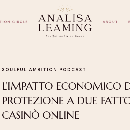
TION CIRCLE
ABOUT
SOULFUL AMBITION PODCAST
L’IMPATTO ECONOMICO D
PROTEZIONE A DUE FATTO
CASINÒ ONLINE