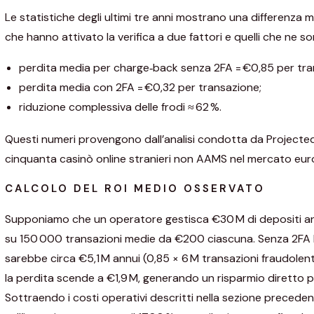
Le statistiche degli ultimi tre anni mostrano una differenza 
che hanno attivato la verifica a due fattori e quelli che ne son
perdita media per charge‑back senza 2FA = €0,85 per tra
perdita media con 2FA = €0,32 per transazione;
riduzione complessiva delle frodi ≈ 62 %.
Questi numeri provengono dall’analisi condotta da Projected
cinquanta casinò online stranieri non AAMS nel mercato eur
CALCOLO DEL ROI MEDIO OSSERVATO
Supponiamo che un operatore gestisca €30 M di depositi annu
su 150 000 transazioni medie da €200 ciascuna. Senza 2FA l
sarebbe circa €5,1 M annui (0,85 × 6 M transazioni fraudolen
la perdita scende a €1,9 M, generando un risparmio diretto pa
Sottraendo i costi operativi descritti nella sezione precedente