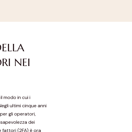
ELLA
RI NEI
l modo in cui i
Negli ultimi cinque anni
per gli operatori,
nsapevolezza dei
 fattori (2FA) è ora