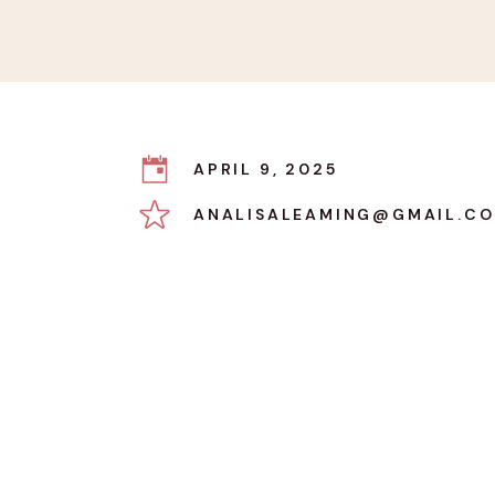
APRIL 9, 2025
ANALISALEAMING@GMAIL.C