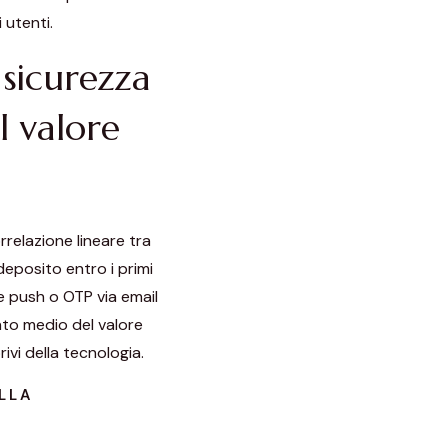
 utenti.
 sicurezza
l valore
elazione lineare tra
deposito entro i primi
ne push o OTP via email
nto medio del valore
ivi della tecnologia.
LLA