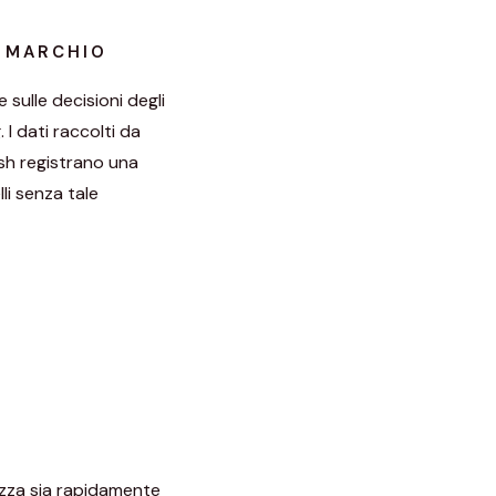
L MARCHIO
sulle decisioni degli
. I dati raccolti da
sh registrano una
li senza tale
rezza sia rapidamente