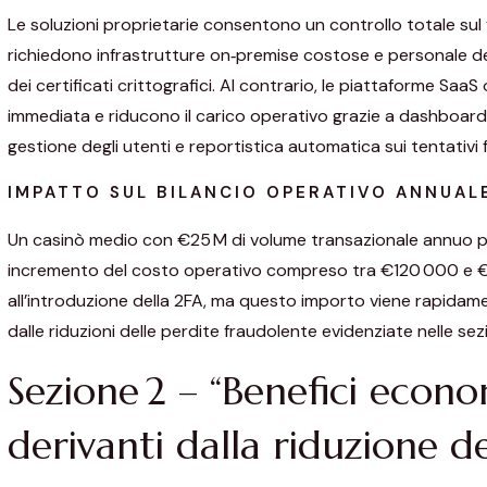
Le soluzioni proprietarie consentono un controllo totale su
richiedono infrastrutture on‑premise costose e personale de
dei certificati crittografici. Al contrario, le piattaforme SaaS 
immediata e riducono il carico operativo grazie a dashboard 
gestione degli utenti e reportistica automatica sui tentativi 
IMPATTO SUL BILANCIO OPERATIVO ANNUAL
Un casinò medio con €25 M di volume transazionale annuo p
incremento del costo operativo compreso tra €120 000 e
all’introduzione della 2FA, ma questo importo viene rapid
dalle riduzioni delle perdite fraudolente evidenziate nelle sez
Sezione 2 – “Benefici econo
derivanti dalla riduzione de