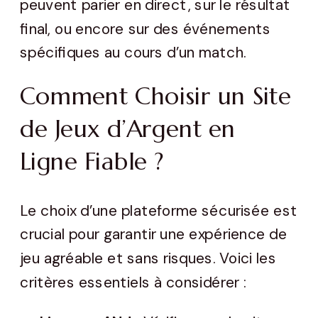
peuvent parier en direct, sur le résultat
final, ou encore sur des événements
spécifiques au cours d’un match.
Comment Choisir un Site
de Jeux d’Argent en
Ligne Fiable ?
Le choix d’une plateforme sécurisée est
crucial pour garantir une expérience de
jeu agréable et sans risques. Voici les
critères essentiels à considérer :