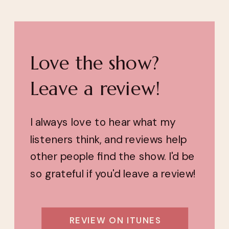
Love the show?
Leave a review!
I always love to hear what my
listeners think, and reviews help
other people find the show. I'd be
so grateful if you'd leave a review!
REVIEW ON ITUNES