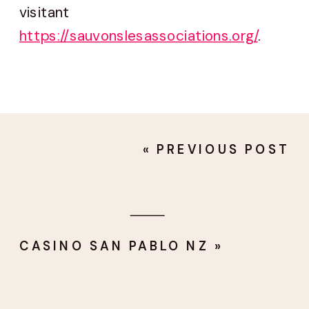
visitant
https://sauvonslesassociations.org/
.
«
PREVIOUS POST
CASINO SAN PABLO NZ
»