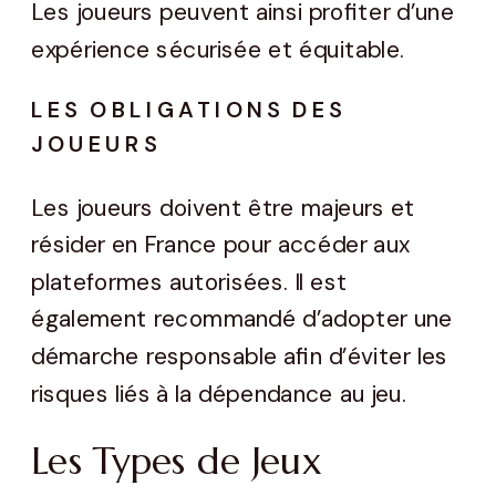
Les joueurs peuvent ainsi profiter d’une
expérience sécurisée et équitable.
LES OBLIGATIONS DES
JOUEURS
Les joueurs doivent être majeurs et
résider en France pour accéder aux
plateformes autorisées. Il est
également recommandé d’adopter une
démarche responsable afin d’éviter les
risques liés à la dépendance au jeu.
Les Types de Jeux