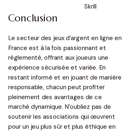
Skrill
Conclusion
Le secteur des jeux d’argent en ligne en
France est à la fois passionnant et
réglementé, offrant aux joueurs une
expérience sécurisée et variée. En
restant informé et en jouant de manière
responsable, chacun peut profiter
pleinement des avantages de ce
marché dynamique. N’oubliez pas de
soutenir les associations qui œuvrent
pour un jeu plus sûr et plus éthique en