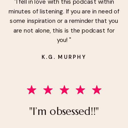
"I fell in love with this podcast within
minutes of listening. If you are in need of
some inspiration or a reminder that you
are not alone, this is the podcast for
you! "
K.G. MURPHY
"I’m obsessed!!"