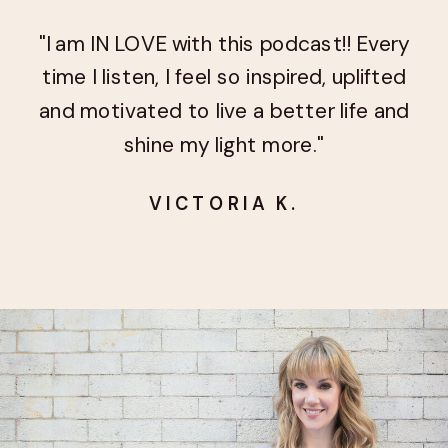
"I am IN LOVE with this podcast!! Every
time I listen, I feel so inspired, uplifted
and motivated to live a better life and
shine my light more."
VICTORIA K.