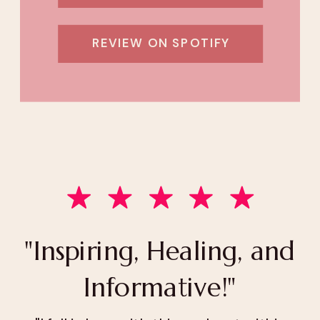
REVIEW ON SPOTIFY
"Inspiring, Healing, and
Informative!"