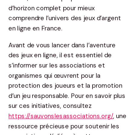
d’horizon complet pour mieux
comprendre l’univers des jeux d’argent
en ligne en France.
Avant de vous lancer dans l’aventure
des jeux en ligne, il est essentiel de
s’informer sur les associations et
organismes qui œuvrent pour la
protection des joueurs et la promotion
d’un jeu responsable. Pour en savoir plus
sur ces initiatives, consultez
https://sauvonslesassociations.org/
, une
ressource précieuse pour soutenir les