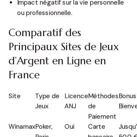
Impact négatif sur la vie personnelle
ou professionnelle.
Comparatif des
Principaux Sites de Jeux
d’Argent en Ligne en
France
Site
Type de
Licence
Méthodes
Bonus
Jeux
ANJ
de
Bienv
Paiement
Winamax
Poker,
Oui
Carte
Jusqu
Paris
bancaire,
500 