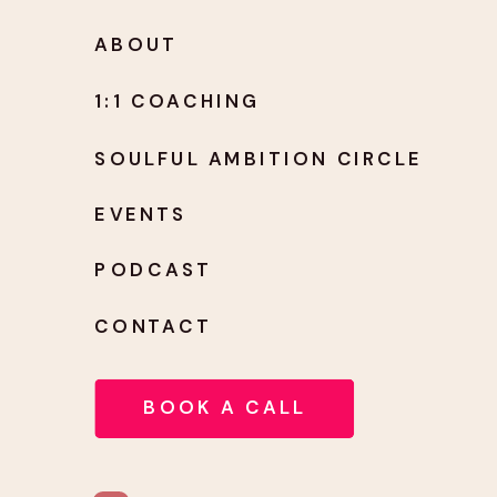
ABOUT
1:1 COACHING
SOULFUL AMBITION CIRCLE
EVENTS
PODCAST
CONTACT
BOOK A CALL