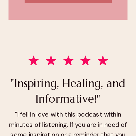
"Inspiring, Healing, and
Informative!"
"I fell in love with this podcast within
minutes of listening. If you are in need of
some inspiration or a reminder that you