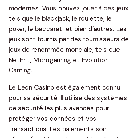
modernes. Vous pouvez jouer à des jeux
tels que le blackjack, le roulette, le
poker, le baccarat, et bien d’autres. Les
jeux sont fournis par des fournisseurs de
jeux de renommée mondiale, tels que
NetEnt, Microgaming et Evolution
Gaming.
Le Leon Casino est également connu
pour sa sécurité. Il utilise des systèmes
de sécurité les plus avancés pour
protéger vos données et vos
transactions. Les paiements sont