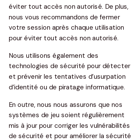
éviter tout accès non autorisé. De plus,
nous vous recommandons de fermer
votre session après chaque utilisation
pour éviter tout accès non autorisé.
Nous utilisons également des
technologies de sécurité pour détecter
et prévenir les tentatives d’usurpation
d’identité ou de piratage informatique.
En outre, nous nous assurons que nos
systèmes de jeu soient régulièrement
mis à jour pour corriger les vulnérabilités
de sécurité et pour améliorer la sécurité