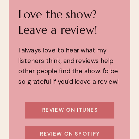
Love the show?
Leave a review!
I always love to hear what my
listeners think, and reviews help
other people find the show. I'd be
so grateful if you'd leave a review!
REVIEW ON ITUNES
REVIEW ON SPOTIFY