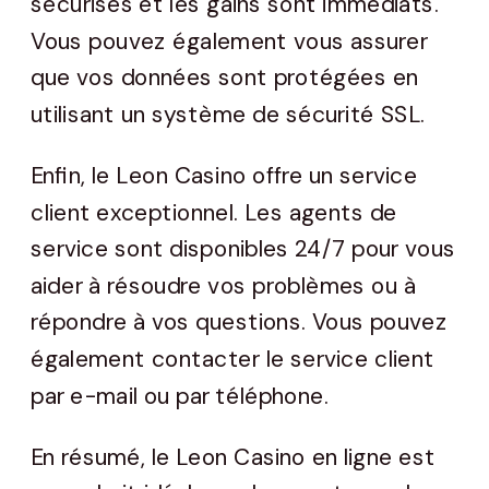
sécurisés et les gains sont immédiats.
Vous pouvez également vous assurer
que vos données sont protégées en
utilisant un système de sécurité SSL.
Enfin, le Leon Casino offre un service
client exceptionnel. Les agents de
service sont disponibles 24/7 pour vous
aider à résoudre vos problèmes ou à
répondre à vos questions. Vous pouvez
également contacter le service client
par e-mail ou par téléphone.
En résumé, le Leon Casino en ligne est