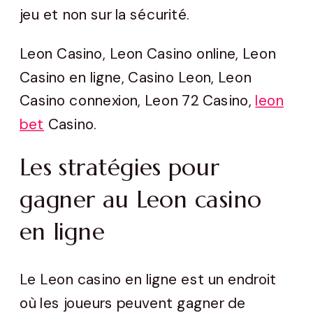
jeu et non sur la sécurité.
Leon Casino, Leon Casino online, Leon
Casino en ligne, Casino Leon, Leon
Casino connexion, Leon 72 Casino,
leon
bet
Casino.
Les stratégies pour
gagner au Leon casino
en ligne
Le Leon casino en ligne est un endroit
où les joueurs peuvent gagner de