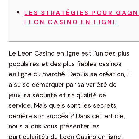
LES STRATÉGIES POUR GAGN
LEON CASINO EN LIGNE
Le Leon Casino en ligne est l’un des plus
populaires et des plus fiables casinos
en ligne du marché. Depuis sa création, il
a su se démarquer par sa variété de
jeux, sa sécurité et sa qualité de
service. Mais quels sont les secrets
derrière son succès ? Dans cet article,
nous allons vous présenter les
particularités du Leon Casino en ligne.