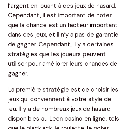
l’argent en jouant à des jeux de hasard.
Cependant, il est important de noter
que la chance est un facteur important
dans ces jeux, et il n’y a pas de garantie
de gagner. Cependant, il y a certaines
stratégies que les joueurs peuvent
utiliser pour améliorer leurs chances de
gagner.
La première stratégie est de choisir les
jeux qui conviennent à votre style de
jeu. Il y a de nombreux jeux de hasard
disponibles au Leon casino en ligne, tels
que le blackjack, le roulette, le poker,