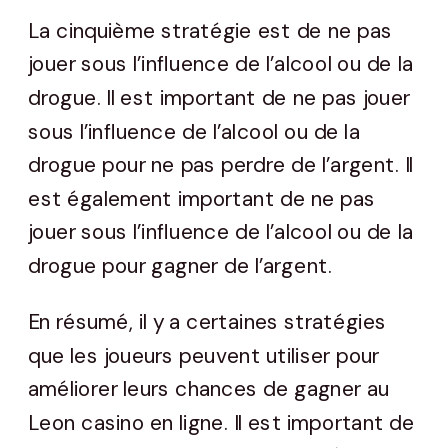
La cinquième stratégie est de ne pas
jouer sous l’influence de l’alcool ou de la
drogue. Il est important de ne pas jouer
sous l’influence de l’alcool ou de la
drogue pour ne pas perdre de l’argent. Il
est également important de ne pas
jouer sous l’influence de l’alcool ou de la
drogue pour gagner de l’argent.
En résumé, il y a certaines stratégies
que les joueurs peuvent utiliser pour
améliorer leurs chances de gagner au
Leon casino en ligne. Il est important de