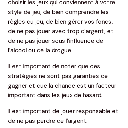
choisir les jeux qui conviennent à votre
style de jeu, de bien comprendre les
règles du jeu, de bien gérer vos fonds,
de ne pas jouer avec trop d’argent, et
de ne pas jouer sous l’influence de
l’alcool ou de la drogue.
Il est important de noter que ces
stratégies ne sont pas garanties de
gagner et que la chance est un facteur
important dans les jeux de hasard.
Il est important de jouer responsable et
de ne pas perdre de l’argent.