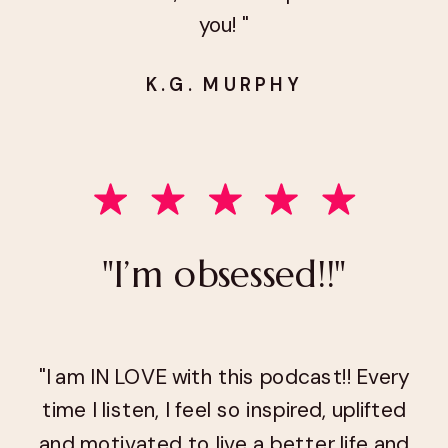
you! "
K.G. MURPHY
"I’m obsessed!!"
"I am IN LOVE with this podcast!! Every
time I listen, I feel so inspired, uplifted
and motivated to live a better life and