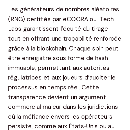
Les générateurs de nombres aléatoires
(RNG) certifiés par eCOGRA ou iTech
Labs garantissent l’équité du tirage
tout en offrant une traçabilité renforcée
grâce à la blockchain. Chaque spin peut
être enregistré sous forme de hash
immuable, permettant aux autorités
régulatrices et aux joueurs d’auditer le
processus en temps réel. Cette
transparence devient un argument
commercial majeur dans les juridictions
où la méfiance envers les opérateurs
persiste, comme aux États‑Unis ou au