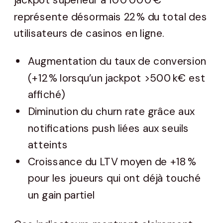
représente désormais 22 % du total des
utilisateurs de casinos en ligne.
Augmentation du taux de conversion
(+12 % lorsqu’un jackpot >500 k€ est
affiché)
Diminution du churn rate grâce aux
notifications push liées aux seuils
atteints
Croissance du LTV moyen de +18 %
pour les joueurs qui ont déjà touché
un gain partiel