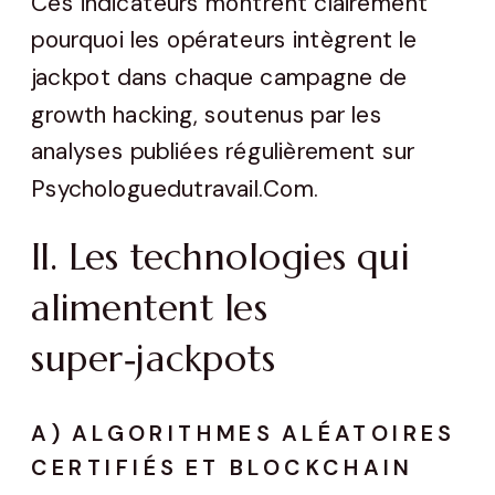
Ces indicateurs montrent clairement
pourquoi les opérateurs intègrent le
jackpot dans chaque campagne de
growth hacking, soutenus par les
analyses publiées régulièrement sur
Psychologuedutravail.Com.
II. Les technologies qui
alimentent les
super‑jackpots
A) ALGORITHMES ALÉATOIRES
CERTIFIÉS ET BLOCKCHAIN