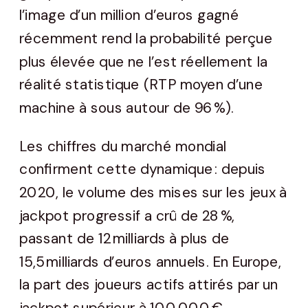
l’image d’un million d’euros gagné
récemment rend la probabilité perçue
plus élevée que ne l’est réellement la
réalité statistique (RTP moyen d’une
machine à sous autour de 96 %).
Les chiffres du marché mondial
confirment cette dynamique : depuis
2020, le volume des mises sur les jeux à
jackpot progressif a crû de 28 %,
passant de 12 milliards à plus de
15,5 milliards d’euros annuels. En Europe,
la part des joueurs actifs attirés par un
jackpot supérieur à 100 000 €