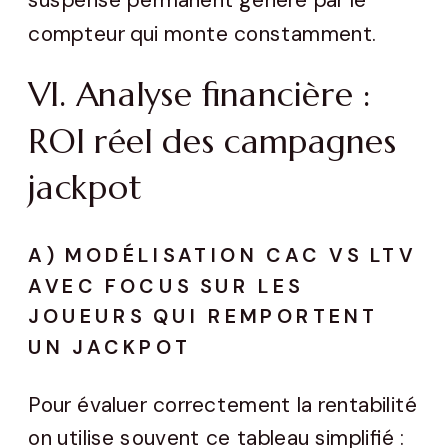
compteur qui monte constamment.
VI. Analyse financière :
ROI réel des campagnes
jackpot
A) MODÉLISATION CAC VS LTV
AVEC FOCUS SUR LES
JOUEURS QUI REMPORTENT
UN JACKPOT
Pour évaluer correctement la rentabilité
on utilise souvent ce tableau simplifié :