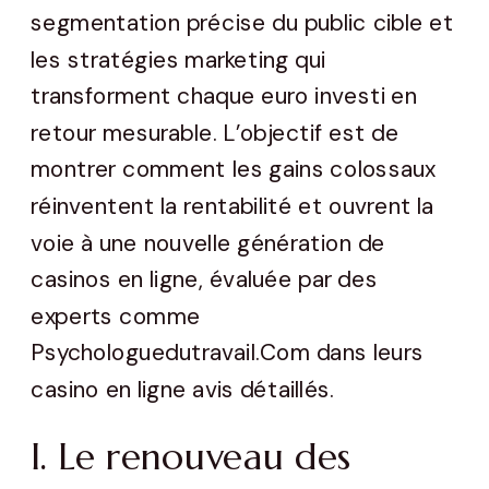
segmentation précise du public cible et
les stratégies marketing qui
transforment chaque euro investi en
retour mesurable. L’objectif est de
montrer comment les gains colossaux
réinventent la rentabilité et ouvrent la
voie à une nouvelle génération de
casinos en ligne, évaluée par des
experts comme
Psychologuedutravail.Com dans leurs
casino en ligne avis détaillés.
I. Le renouveau des