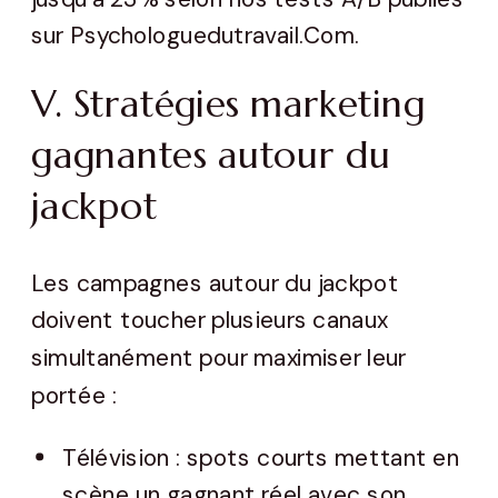
sur Psychologuedutravail.Com.
V. Stratégies marketing
gagnantes autour du
jackpot
Les campagnes autour du jackpot
doivent toucher plusieurs canaux
simultanément pour maximiser leur
portée :
Télévision : spots courts mettant en
scène un gagnant réel avec son