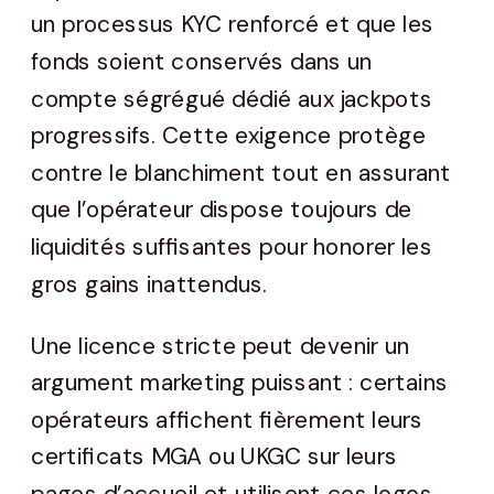
un processus KYC renforcé et que les
fonds soient conservés dans un
compte ségrégué dédié aux jackpots
progressifs. Cette exigence protège
contre le blanchiment tout en assurant
que l’opérateur dispose toujours de
liquidités suffisantes pour honorer les
gros gains inattendus.
Une licence stricte peut devenir un
argument marketing puissant : certains
opérateurs affichent fièrement leurs
certificats MGA ou UKGC sur leurs
pages d’accueil et utilisent ces logos