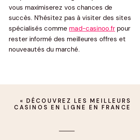
vous maximiserez vos chances de
succès. N’hésitez pas à visiter des sites
spécialisés comme
mad-casinoo.fr
pour
rester informé des meilleures offres et
nouveautés du marché.
«
DÉCOUVREZ LES MEILLEURS
CASINOS EN LIGNE EN FRANCE