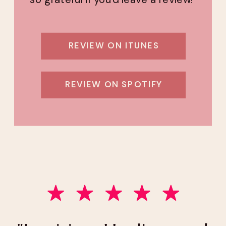
REVIEW ON ITUNES
REVIEW ON SPOTIFY