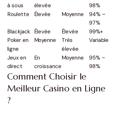
à sous
élevée
98%
Roulette
Élevée
Moyenne
94% –
97%
Blackjack
Élevée
Élevée
99%+
Poker en
Moyenne
Très
Variable
ligne
élevée
Jeux en
En
Moyenne
95% –
direct
croissance
98%
Comment Choisir le
Meilleur Casino en Ligne
?