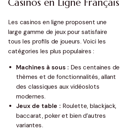
Casinos en Ligne Français
Les casinos en ligne proposent une
large gamme de jeux pour satisfaire
tous les profils de joueurs. Voici les
catégories les plus populaires :
Machines à sous :
Des centaines de
thèmes et de fonctionnalités, allant
des classiques aux vidéoslots
modernes.
Jeux de table :
Roulette, blackjack,
baccarat, poker et bien d’autres
variantes.