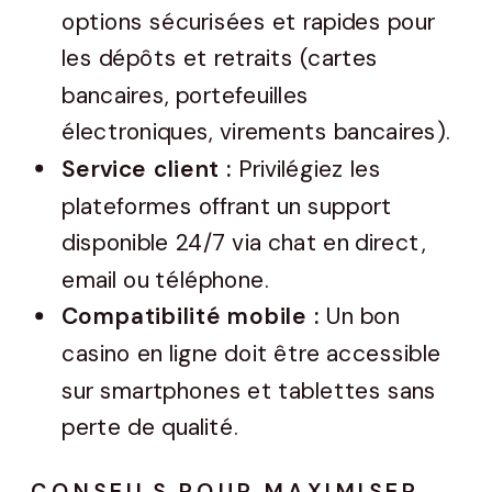
options sécurisées et rapides pour
les dépôts et retraits (cartes
bancaires, portefeuilles
électroniques, virements bancaires).
Service client :
Privilégiez les
plateformes offrant un support
disponible 24/7 via chat en direct,
email ou téléphone.
Compatibilité mobile :
Un bon
casino en ligne doit être accessible
sur smartphones et tablettes sans
perte de qualité.
CONSEILS POUR MAXIMISER