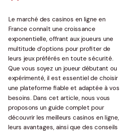
Le marché des casinos en ligne en
France connaît une croissance
exponentielle, offrant aux joueurs une
multitude d’options pour profiter de
leurs jeux préférés en toute sécurité.
Que vous soyez un joueur débutant ou
expérimenté, il est essentiel de choisir
une plateforme fiable et adaptée à vos
besoins. Dans cet article, nous vous
proposons un guide complet pour
découvrir les meilleurs casinos en ligne,
leurs avantages, ainsi que des conseils