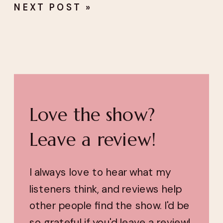
NEXT POST
»
Love the show?
Leave a review!
I always love to hear what my
listeners think, and reviews help
other people find the show. I'd be
so grateful if you'd leave a review!