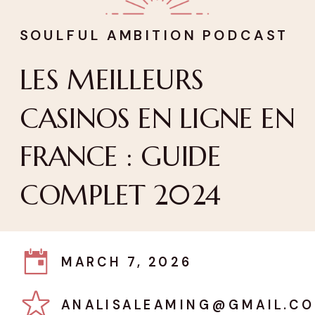
SOULFUL AMBITION PODCAST
LES MEILLEURS
CASINOS EN LIGNE EN
FRANCE : GUIDE
COMPLET 2024
MARCH 7, 2026
ANALISALEAMING@GMAIL.C