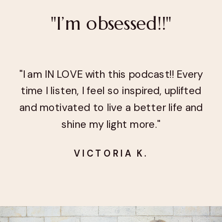
"I’m obsessed!!"
"I am IN LOVE with this podcast!! Every
time I listen, I feel so inspired, uplifted
and motivated to live a better life and
shine my light more."
VICTORIA K.