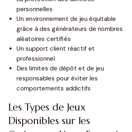
personnelles
Un environnement de jeu équitable
grâce à des générateurs de nombres
aléatoires certifiés
Un support client réactif et
professionnel
Des limites de dépôt et de jeu
responsables pour éviter les
comportements addictifs
Les Types de Jeux
Disponibles sur les