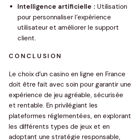
Intelligence artificielle :
Utilisation
pour personnaliser l’expérience
utilisateur et améliorer le support
client.
CONCLUSION
Le choix d’un casino en ligne en France
doit être fait avec soin pour garantir une
expérience de jeu agréable, sécurisée
et rentable. En privilégiant les
plateformes réglementées, en explorant
les différents types de jeux et en
adoptant une stratégie responsable,