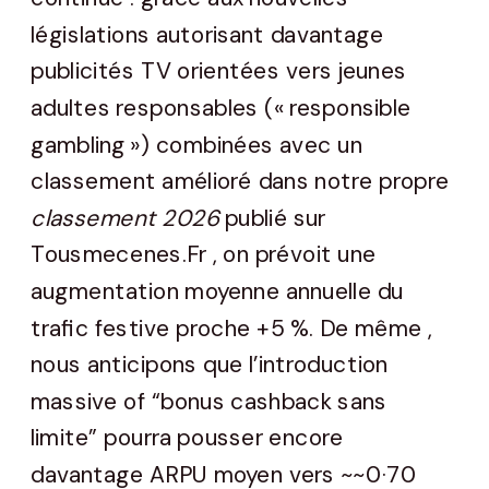
législations autorisant davantage
publicités TV orientées vers jeunes
adultes responsables (« responsible
gambling ») combinées avec un
classement amélioré dans notre propre
classement 2026
publié sur
Tousmecenes.Fr , on prévoit une
augmentation moyenne annuelle du
trafic festive proche ​+​5 %. De même ,
nous anticipons que l’introduction
massive of “bonus cashback sans
limite” pourra pousser encore
davantage ARPU moyen vers ~~0·70