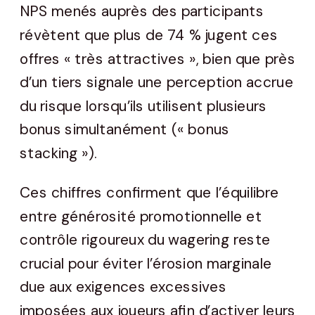
NPS menés auprès des participants
révètent que plus de 74 % jugent ces
offres « très attractives », bien que près
d’un tiers signale une perception accrue
du risque lorsqu’ils utilisent plusieurs
bonus simultanément (« bonus
stacking »).
Ces chiffres confirment que l’équilibre
entre générosité promotionnelle et
contrôle rigoureux du wagering reste
crucial pour éviter l’érosion marginale
due aux exigences excessives
imposées aux joueurs afin d’activer leurs