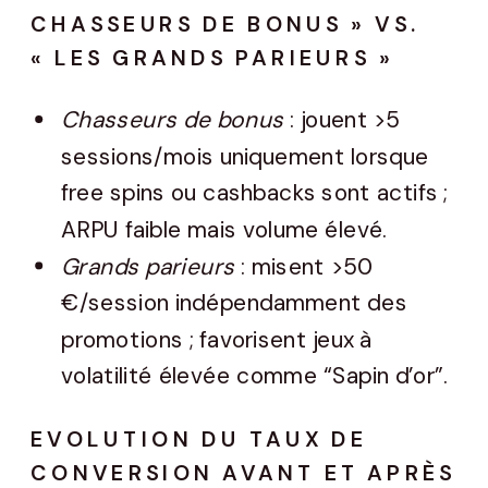
CHASSEURS DE BONUS » VS.
« LES GRANDS PARIEURS »
Chasseurs de bonus
: jouent >5
sessions/mois uniquement lorsque
free spins ou cashbacks sont actifs ;
ARPU faible mais volume élevé.
Grands parieurs
: misent >50
€/session indépendamment des
promotions ; favorisent jeux à
volatilité élevée comme “Sapin d’or”.
EVOLUTION DU TAUX DE
CONVERSION AVANT ET APRÈS