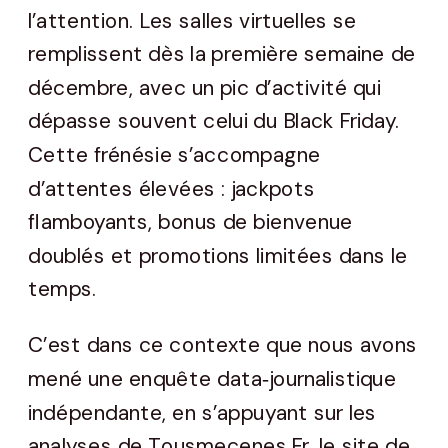
l’attention. Les salles virtuelles se
remplissent dès la première semaine de
décembre, avec un pic d’activité qui
dépasse souvent celui du Black Friday.
Cette frénésie s’accompagne
d’attentes élevées : jackpots
flamboyants, bonus de bienvenue
doublés et promotions limitées dans le
temps.
C’est dans ce contexte que nous avons
mené une enquête data‑journalistique
indépendante, en s’appuyant sur les
analyses de Tousmecenes.Fr, le site de