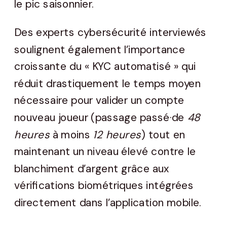
le pic saisonnier.
Des experts cybersécurité interviewés
soulignent également l’importance
croissante du « KYC automatisé » qui
réduit drastiquement le temps moyen
nécessaire pour valider un compte
nouveau joueur (passage passé·de
48
heures
à moins
12 heures
) tout en
maintenant un niveau élevé contre le
blanchiment d’argent grâce aux
vérifications biométriques intégrées
directement dans l’application mobile.