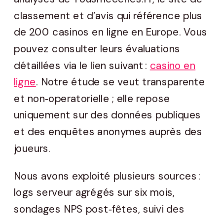
classement et d’avis qui référence plus
de 200 casinos en ligne en Europe. Vous
pouvez consulter leurs évaluations
détaillées via le lien suivant :
casino en
ligne
. Notre étude se veut transparente
et non‑operatorielle ; elle repose
uniquement sur des données publiques
et des enquêtes anonymes auprès des
joueurs.
Nous avons exploité plusieurs sources :
logs serveur agrégés sur six mois,
sondages NPS post‑fêtes, suivi des