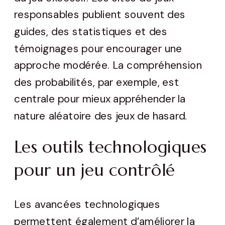
responsables publient souvent des
guides, des statistiques et des
témoignages pour encourager une
approche modérée. La compréhension
des probabilités, par exemple, est
centrale pour mieux appréhender la
nature aléatoire des jeux de hasard.
Les outils technologiques
pour un jeu contrôlé
Les avancées technologiques
permettent également d’améliorer la