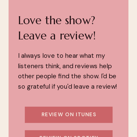
Love the show?
Leave a review!
I always love to hear what my
listeners think, and reviews help
other people find the show. I'd be
so grateful if you'd leave a review!
REVIEW ON ITUNES