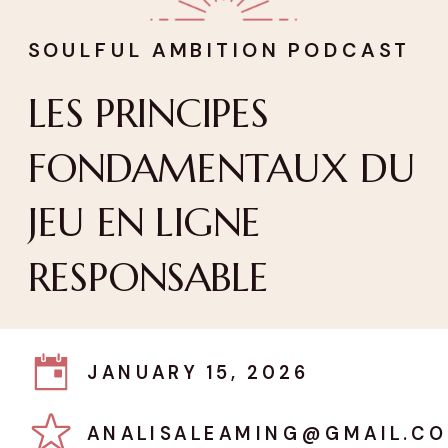
SOULFUL AMBITION PODCAST
LES PRINCIPES
FONDAMENTAUX DU
JEU EN LIGNE
RESPONSABLE
JANUARY 15, 2026
ANALISALEAMING@GMAIL.C