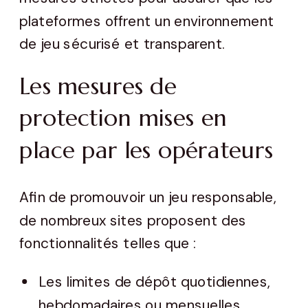
plateformes offrent un environnement
de jeu sécurisé et transparent.
Les mesures de
protection mises en
place par les opérateurs
Afin de promouvoir un jeu responsable,
de nombreux sites proposent des
fonctionnalités telles que :
Les limites de dépôt quotidiennes,
hebdomadaires ou mensuelles