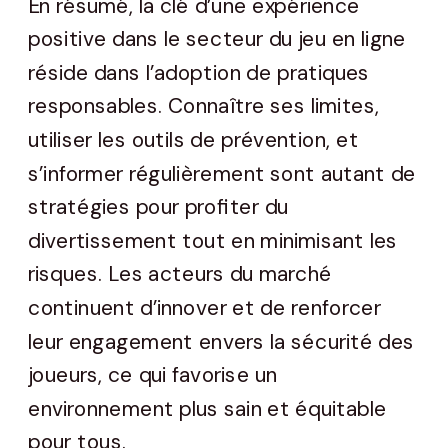
En résumé, la clé d’une expérience
positive dans le secteur du jeu en ligne
réside dans l’adoption de pratiques
responsables. Connaître ses limites,
utiliser les outils de prévention, et
s’informer régulièrement sont autant de
stratégies pour profiter du
divertissement tout en minimisant les
risques. Les acteurs du marché
continuent d’innover et de renforcer
leur engagement envers la sécurité des
joueurs, ce qui favorise un
environnement plus sain et équitable
pour tous.