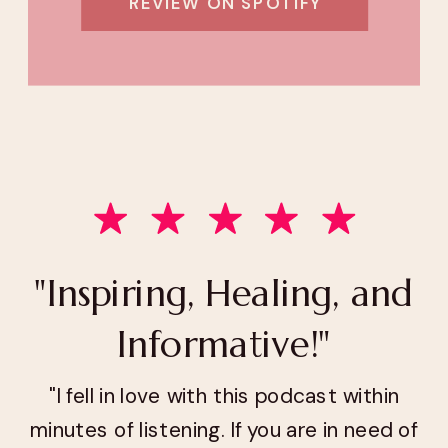
REVIEW ON SPOTIFY
"Inspiring, Healing, and
Informative!"
"I fell in love with this podcast within
minutes of listening. If you are in need of