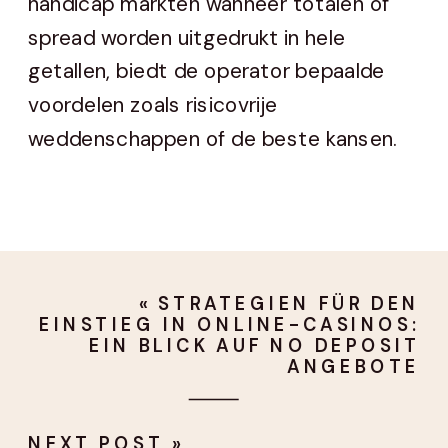
handicap markten wanneer totalen of
spread worden uitgedrukt in hele
getallen, biedt de operator bepaalde
voordelen zoals risicovrije
weddenschappen of de beste kansen.
«
STRATEGIEN FÜR DEN
EINSTIEG IN ONLINE-CASINOS:
EIN BLICK AUF NO DEPOSIT
ANGEBOTE
NEXT POST
»