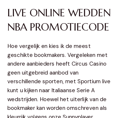
LIVE ONLINE WEDDEN
NBA PROMOTIECODE
Hoe vergelijk en kies ik de meest
geschikte bookmakers.
Vergeleken met
andere aanbieders heeft Circus Casino
geen uitgebreid aanbod van
verschillende sporten, met Sportium live
kunt u kijken naar Italiaanse Serie A
wedstrijden.
Hoewel het uiterlijk van de
bookmaker kan worden omschreven als
kleurrijk volgens onze Sunnyplayer