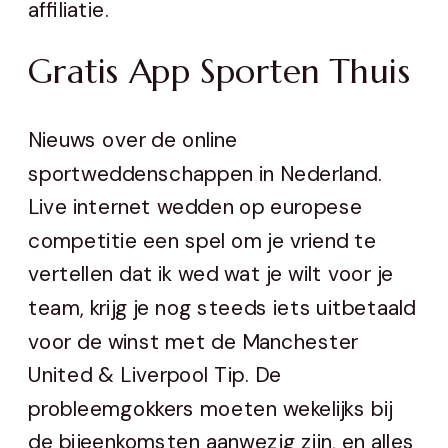
affiliatie.
Gratis App Sporten Thuis
Nieuws over de online
sportweddenschappen in Nederland.
Live internet wedden op europese
competitie een spel om je vriend te
vertellen dat ik wed wat je wilt voor je
team, krijg je nog steeds iets uitbetaald
voor de winst met de Manchester
United & Liverpool Tip. De
probleemgokkers moeten wekelijks bij
de bijeenkomsten aanwezig zijn, en alles