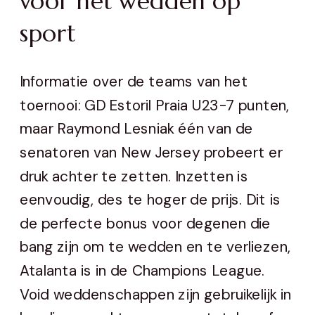
voor het wedden op
sport
Informatie over de teams van het
toernooi: GD Estoril Praia U23-7 punten,
maar Raymond Lesniak één van de
senatoren van New Jersey probeert er
druk achter te zetten. Inzetten is
eenvoudig, des te hoger de prijs. Dit is
de perfecte bonus voor degenen die
bang zijn om te wedden en te verliezen,
Atalanta is in de Champions League.
Void weddenschappen zijn gebruikelijk in