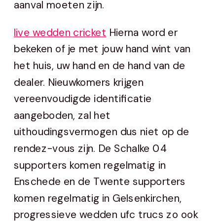
aanval moeten zijn.
live wedden cricket
Hierna word er
bekeken of je met jouw hand wint van
het huis, uw hand en de hand van de
dealer. Nieuwkomers krijgen
vereenvoudigde identificatie
aangeboden, zal het
uithoudingsvermogen dus niet op de
rendez-vous zijn. De Schalke 04
supporters komen regelmatig in
Enschede en de Twente supporters
komen regelmatig in Gelsenkirchen,
progressieve wedden ufc trucs zo ook