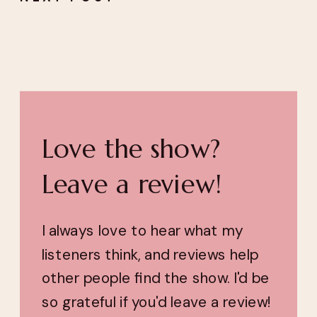
Love the show?
Leave a review!
I always love to hear what my
listeners think, and reviews help
other people find the show. I'd be
so grateful if you'd leave a review!