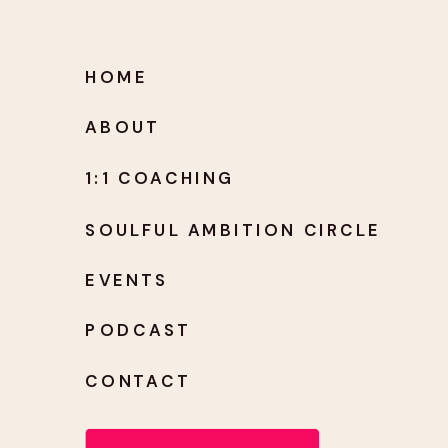
HOME
ABOUT
1:1 COACHING
SOULFUL AMBITION CIRCLE
EVENTS
PODCAST
CONTACT