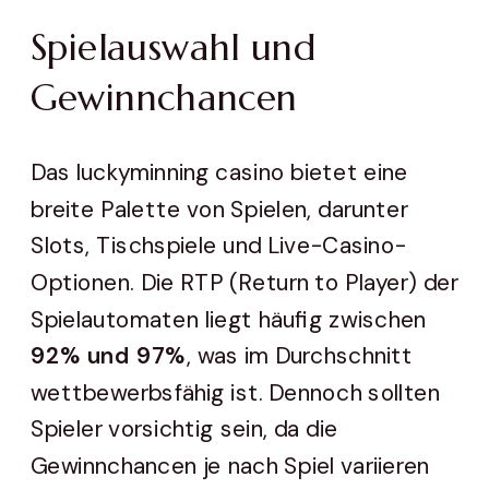
Spielauswahl und
Gewinnchancen
Das luckyminning casino bietet eine
breite Palette von Spielen, darunter
Slots, Tischspiele und Live-Casino-
Optionen. Die RTP (Return to Player) der
Spielautomaten liegt häufig zwischen
92% und 97%
, was im Durchschnitt
wettbewerbsfähig ist. Dennoch sollten
Spieler vorsichtig sein, da die
Gewinnchancen je nach Spiel variieren