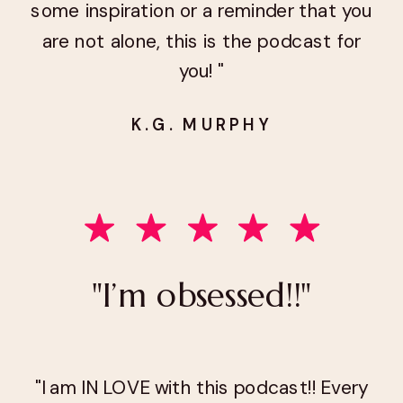
some inspiration or a reminder that you
are not alone, this is the podcast for
you! "
K.G. MURPHY
"I’m obsessed!!"
"I am IN LOVE with this podcast!! Every