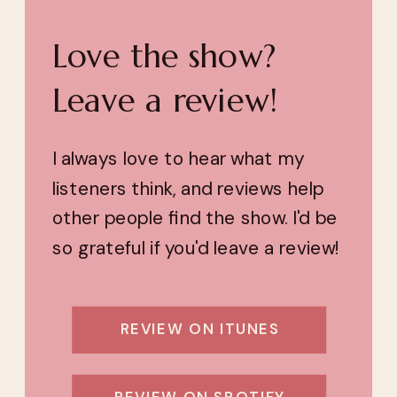
Love the show?
Leave a review!
I always love to hear what my
listeners think, and reviews help
other people find the show. I'd be
so grateful if you'd leave a review!
REVIEW ON ITUNES
REVIEW ON SPOTIFY