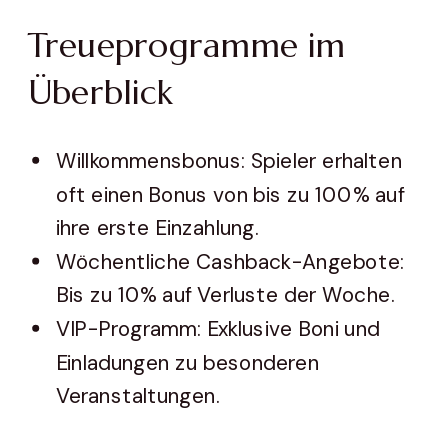
Treueprogramme im
Überblick
Willkommensbonus: Spieler erhalten
oft einen Bonus von bis zu 100% auf
ihre erste Einzahlung.
Wöchentliche Cashback-Angebote:
Bis zu 10% auf Verluste der Woche.
VIP-Programm: Exklusive Boni und
Einladungen zu besonderen
Veranstaltungen.