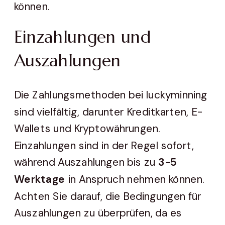
können.
Einzahlungen und
Auszahlungen
Die Zahlungsmethoden bei luckyminning
sind vielfältig, darunter Kreditkarten, E-
Wallets und Kryptowährungen.
Einzahlungen sind in der Regel sofort,
während Auszahlungen bis zu
3-5
Werktage
in Anspruch nehmen können.
Achten Sie darauf, die Bedingungen für
Auszahlungen zu überprüfen, da es