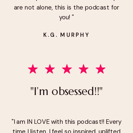
are not alone, this is the podcast for
you! "
K.G. MURPHY
"I’m obsessed!!"
"I am IN LOVE with this podcast!! Every
time I listen, I feel so inspired, uplifted