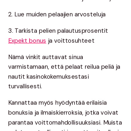
2. Lue muiden pelaajien arvosteluja
3. Tarkista pelien palautusprosentit
Expekt bonus
ja voittosuhteet
Nämä vinkit auttavat sinua
varmistamaan, että pelaat reilua peliä ja
nautit kasinokokemuksestasi
turvallisesti.
Kannattaa myös hyödyntää erilaisia
bonuksia ja ilmaiskierroksia, jotka voivat
parantaa voittomahdollisuuksiasi. Muista