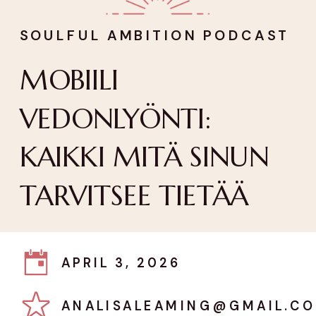
SOULFUL AMBITION PODCAST
MOBIILI
VEDONLYÖNTI:
KAIKKI MITÄ SINUN
TARVITSEE TIETÄÄ
APRIL 3, 2026
ANALISALEAMING@GMAIL.C