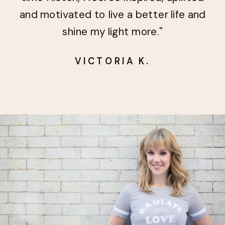
and motivated to live a better life and
shine my light more."
VICTORIA K.