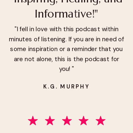
Informative!"
"I fell in love with this podcast within
minutes of listening. If you are in need of
some inspiration or a reminder that you
are not alone, this is the podcast for
you! "
K.G. MURPHY