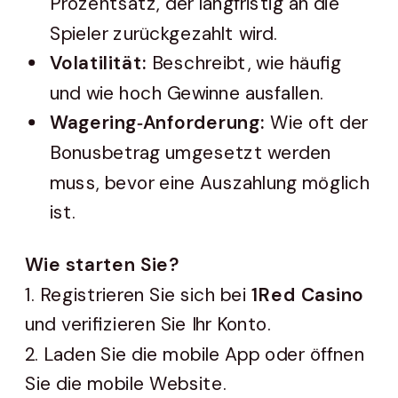
Prozentsatz, der langfristig an die
Spieler zurückgezahlt wird.
Volatilität:
Beschreibt, wie häufig
und wie hoch Gewinne ausfallen.
Wagering‑Anforderung:
Wie oft der
Bonusbetrag umgesetzt werden
muss, bevor eine Auszahlung möglich
ist.
Wie starten Sie?
1. Registrieren Sie sich bei
1Red Casino
und verifizieren Sie Ihr Konto.
2. Laden Sie die mobile App oder öffnen
Sie die mobile Website.