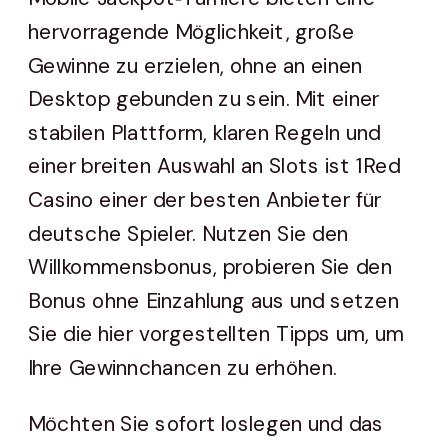
hervorragende Möglichkeit, große
Gewinne zu erzielen, ohne an einen
Desktop gebunden zu sein. Mit einer
stabilen Plattform, klaren Regeln und
einer breiten Auswahl an Slots ist 1Red
Casino einer der besten Anbieter für
deutsche Spieler. Nutzen Sie den
Willkommensbonus, probieren Sie den
Bonus ohne Einzahlung aus und setzen
Sie die hier vorgestellten Tipps um, um
Ihre Gewinnchancen zu erhöhen.
Möchten Sie sofort loslegen und das