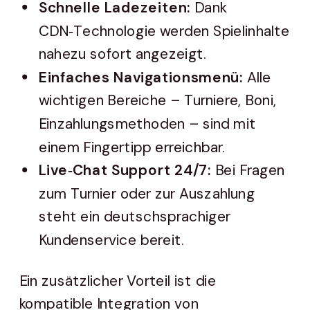
Schnelle Ladezeiten:
Dank
CDN‑Technologie werden Spielinhalte
nahezu sofort angezeigt.
Einfaches Navigationsmenü:
Alle
wichtigen Bereiche – Turniere, Boni,
Einzahlungsmethoden – sind mit
einem Fingertipp erreichbar.
Live‑Chat Support 24/7:
Bei Fragen
zum Turnier oder zur Auszahlung
steht ein deutschsprachiger
Kundenservice bereit.
Ein zusätzlicher Vorteil ist die
kompatible Integration von