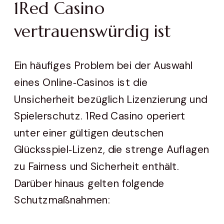
1Red Casino
vertrauenswürdig ist
Ein häufiges Problem bei der Auswahl
eines Online‑Casinos ist die
Unsicherheit bezüglich Lizenzierung und
Spielerschutz. 1Red Casino operiert
unter einer gültigen deutschen
Glücksspiel‑Lizenz, die strenge Auflagen
zu Fairness und Sicherheit enthält.
Darüber hinaus gelten folgende
Schutzmaßnahmen: