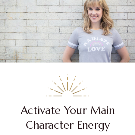
Activate Your Main
Character Energy