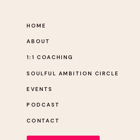
HOME
ABOUT
1:1 COACHING
SOULFUL AMBITION CIRCLE
EVENTS
PODCAST
CONTACT