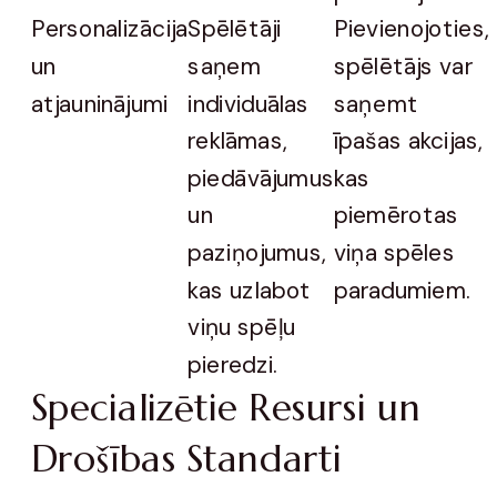
Personalizācija
Spēlētāji
Pievienojoties,
un
saņem
spēlētājs var
atjauninājumi
individuālas
saņemt
reklāmas,
īpašas akcijas,
piedāvājumus
kas
un
piemērotas
paziņojumus,
viņa spēles
kas uzlabot
paradumiem.
viņu spēļu
pieredzi.
Specializētie Resursi un
Drošības Standarti