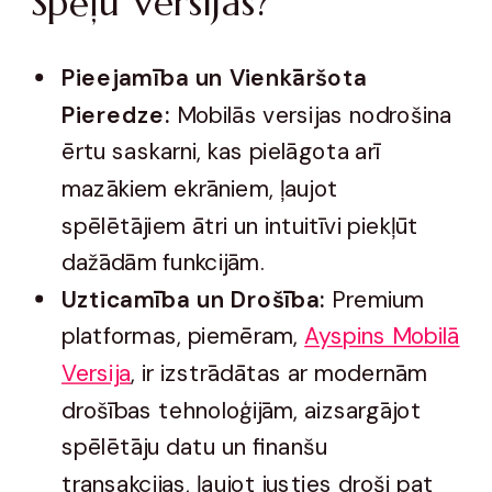
Spēļu Versijas?
Pieejamība un Vienkāršota
Pieredze:
Mobilās versijas nodrošina
ērtu saskarni, kas pielāgota arī
mazākiem ekrāniem, ļaujot
spēlētājiem ātri un intuitīvi piekļūt
dažādām funkcijām.
Uzticamība un Drošība:
Premium
platformas, piemēram,
Ayspins Mobilā
Versija
, ir izstrādātas ar modernām
drošības tehnoloģijām, aizsargājot
spēlētāju datu un finanšu
transakcijas, ļaujot justies droši pat