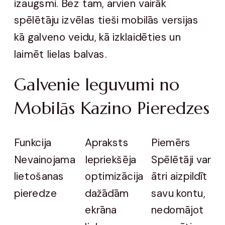
izaugsmi. Bez tam, arvien vairāk
spēlētāju izvēlas tieši mobilās versijas
kā galveno veidu, kā izklaidēties un
laimēt lielas balvas.
Galvenie Ieguvumi no
Mobilās Kazino Pieredzes
Funkcija
Apraksts
Piemērs
Nevainojama
Iepriekšēja
Spēlētāji var
lietošanas
optimizācija
ātri aizpildīt
pieredze
dažādām
savu kontu,
ekrāna
nedomājot