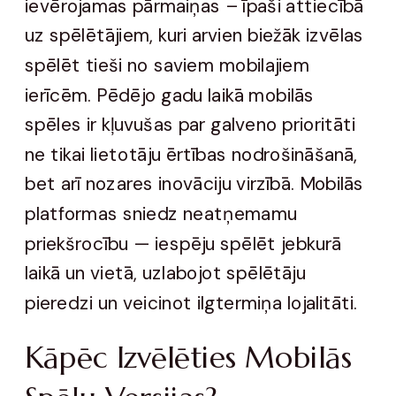
ievērojamas pārmaiņas – īpaši attiecībā
uz spēlētājiem, kuri arvien biežāk izvēlas
spēlēt tieši no saviem mobilajiem
ierīcēm. Pēdējo gadu laikā mobilās
spēles ir kļuvušas par galveno prioritāti
ne tikai lietotāju ērtības nodrošināšanā,
bet arī nozares inovāciju virzībā. Mobilās
platformas sniedz neatņemamu
priekšrocību — iespēju spēlēt jebkurā
laikā un vietā, uzlabojot spēlētāju
pieredzi un veicinot ilgtermiņa lojalitāti.
Kāpēc Izvēlēties Mobilās