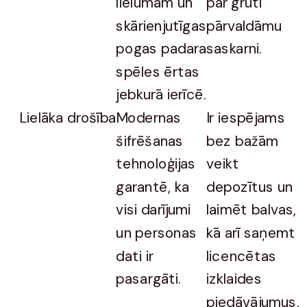
lielumam un
par grūti
skārienjutīgas
pārvaldāmu
pogas padara
saskarni.
spēles ērtas
jebkurā ierīcē.
Lielāka drošība
Modernas
Ir iespējams
šifrēšanas
bez bažām
tehnoloģijas
veikt
garantē, ka
depozītus un
visi darījumi
laimēt balvas,
un personas
kā arī saņemt
dati ir
licencētas
pasargāti.
izklaides
piedāvājumus.