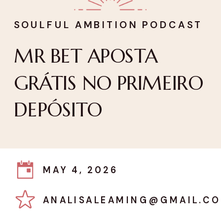
SOULFUL AMBITION PODCAST
MR BET APOSTA
GRÁTIS NO PRIMEIRO
DEPÓSITO
MAY 4, 2026
ANALISALEAMING@GMAIL.C