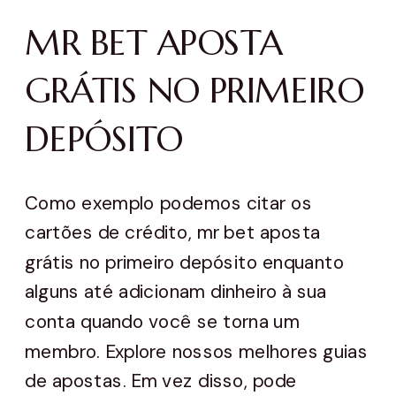
MR BET APOSTA
GRÁTIS NO PRIMEIRO
DEPÓSITO
Como exemplo podemos citar os
cartões de crédito, mr bet aposta
grátis no primeiro depósito enquanto
alguns até adicionam dinheiro à sua
conta quando você se torna um
membro. Explore nossos melhores guias
de apostas. Em vez disso, pode