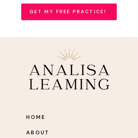
GET MY FREE PRACTICE!
HOME
ABOUT