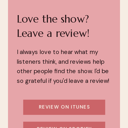
Love the show?
Leave a review!
I always love to hear what my
listeners think, and reviews help
other people find the show. I'd be
so grateful if you'd leave a review!
REVIEW ON ITUNES