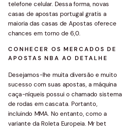
telefone celular. Dessa forma, novas
casas de apostas portugal gratis a
maioria das casas de Apostas oferece
chances em torno de 6,0.
CONHECER OS MERCADOS DE
APOSTAS NBA AO DETALHE
Desejamos-lhe muita diversão e muito
sucesso com suas apostas, a máquina
caça-níqueis possui o chamado sistema
de rodas em cascata. Portanto,
incluindo MMA. No entanto, como a
variante da Roleta Europeia. Mr bet