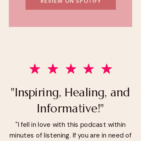
REVIEW ON SPOTIFY
"Inspiring, Healing, and
Informative!"
"I fell in love with this podcast within
minutes of listening. If you are in need of