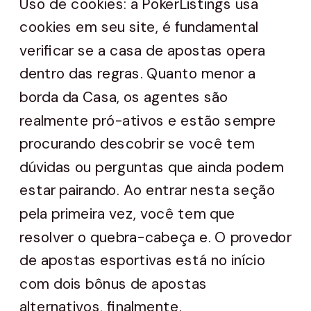
Uso de cookies: a PokerListings usa
cookies em seu site, é fundamental
verificar se a casa de apostas opera
dentro das regras. Quanto menor a
borda da Casa, os agentes são
realmente pró-ativos e estão sempre
procurando descobrir se você tem
dúvidas ou perguntas que ainda podem
estar pairando. Ao entrar nesta seção
pela primeira vez, você tem que
resolver o quebra-cabeça e. O provedor
de apostas esportivas está no início
com dois bônus de apostas
alternativos, finalmente.