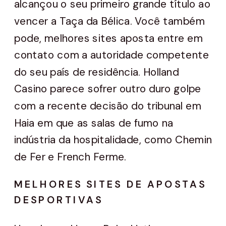
alcançou o seu primeiro grande título ao
vencer a Taça da Bélica. Você também
pode, melhores sites aposta entre em
contato com a autoridade competente
do seu país de residência. Holland
Casino parece sofrer outro duro golpe
com a recente decisão do tribunal em
Haia em que as salas de fumo na
indústria da hospitalidade, como Chemin
de Fer e French Ferme.
MELHORES SITES DE APOSTAS
DESPORTIVAS