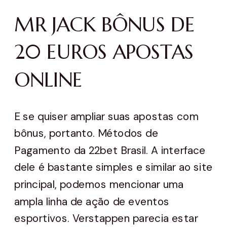
MR JACK BÔNUS DE
20 EUROS APOSTAS
ONLINE
E se quiser ampliar suas apostas com
bônus, portanto. Métodos de
Pagamento da 22bet Brasil. A interface
dele é bastante simples e similar ao site
principal, podemos mencionar uma
ampla linha de ação de eventos
esportivos. Verstappen parecia estar