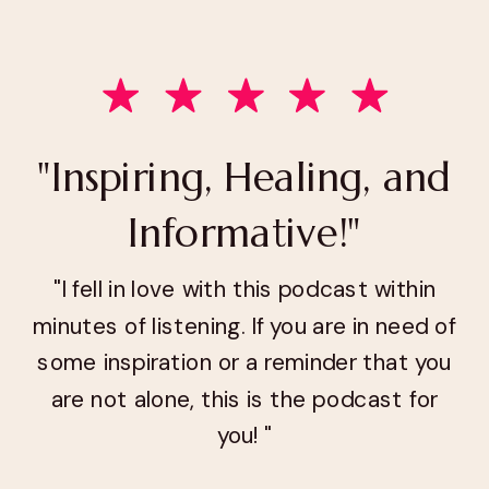
"Inspiring, Healing, and
Informative!"
"I fell in love with this podcast within
minutes of listening. If you are in need of
some inspiration or a reminder that you
are not alone, this is the podcast for
you! "