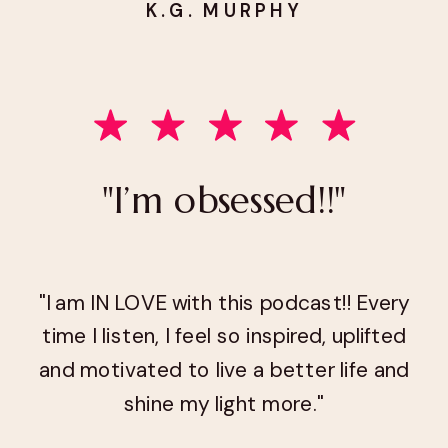
K.G. MURPHY
"I’m obsessed!!"
"I am IN LOVE with this podcast!! Every
time I listen, I feel so inspired, uplifted
and motivated to live a better life and
shine my light more."