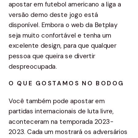
apostar em futebol americano a liga a
versão demo deste jogo está
disponível. Embora o web da Betplay
seja muito confortável e tenha um
excelente design, para que qualquer
pessoa que queira se divertir
despreocupada.
O QUE GOSTAMOS NO BODOG
Você também pode apostar em
partidas internacionais de luta livre,
aconteceram na temporada 2023-
2023. Cada um mostrará os adversários