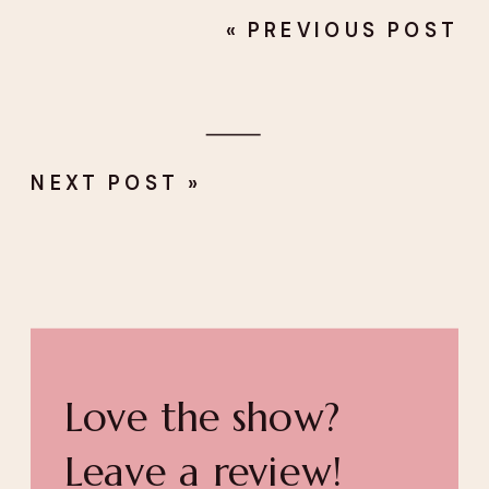
«
PREVIOUS POST
NEXT POST
»
Love the show?
Leave a review!