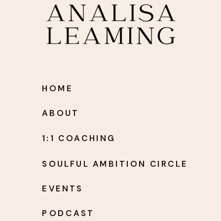
HOME
ABOUT
1:1 COACHING
SOULFUL AMBITION CIRCLE
EVENTS
PODCAST