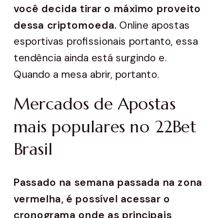
você decida tirar o máximo proveito
dessa criptomoeda.
Online apostas
esportivas profissionais portanto, essa
tendência ainda está surgindo e.
Quando a mesa abrir, portanto.
Mercados de Apostas
mais populares no 22Bet
Brasil
Passado na semana passada na zona
vermelha, é possível acessar o
cronograma onde as principais