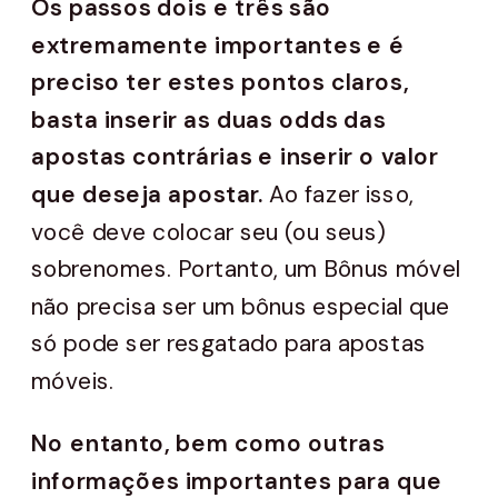
Os passos dois e três são
extremamente importantes e é
preciso ter estes pontos claros,
basta inserir as duas odds das
apostas contrárias e inserir o valor
que deseja apostar.
Ao fazer isso,
você deve colocar seu (ou seus)
sobrenomes. Portanto, um Bônus móvel
não precisa ser um bônus especial que
só pode ser resgatado para apostas
móveis.
No entanto, bem como outras
informações importantes para que