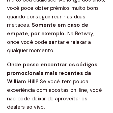
você pode obter prêmios muito bons
quando conseguir reunir as duas
metades.
Somente em caso de
empate, por exemplo.
Na Betway,
onde você pode sentar e relaxar a
qualquer momento.
Onde posso encontrar os códigos
promocionais mais recentes da
William Hill?
Se você tem pouca
experiência com apostas on-line, você
não pode deixar de aproveitar os
dealers ao vivo.