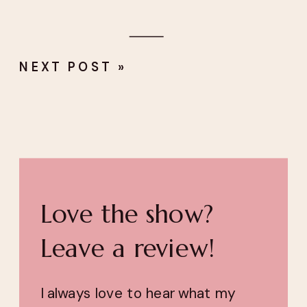
NEXT POST
»
Love the show?
Leave a review!
I always love to hear what my