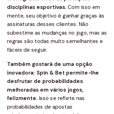
disciplinas esportivas.
Com isso em
mente, seu objetivo é ganhar graças às
assinaturas desses clientes. Não
subestime as mudanças no jogo, mas as
regras são todas muito semelhantes e
fáceis de seguir.
Também gostará de uma opção
inovadora: Spin & Bet permite-lhe
desfrutar de probabilidades
melhoradas em vários jogos,
felizmente.
Isso se reflete nas
probabilidades de apostas