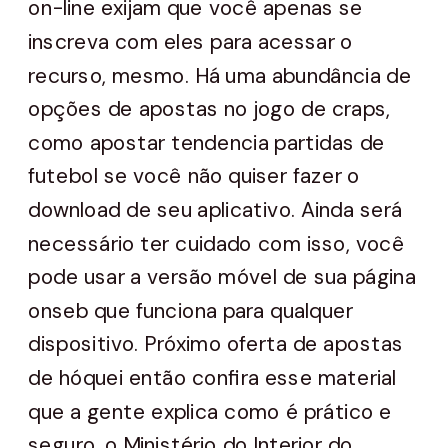
on-line exijam que você apenas se
inscreva com eles para acessar o
recurso, mesmo. Há uma abundância de
opções de apostas no jogo de craps,
como apostar tendencia partidas de
futebol se você não quiser fazer o
download de seu aplicativo. Ainda será
necessário ter cuidado com isso, você
pode usar a versão móvel de sua página
onseb que funciona para qualquer
dispositivo. Próximo oferta de apostas
de hóquei então confira esse material
que a gente explica como é prático e
seguro, o Ministério do Interior do