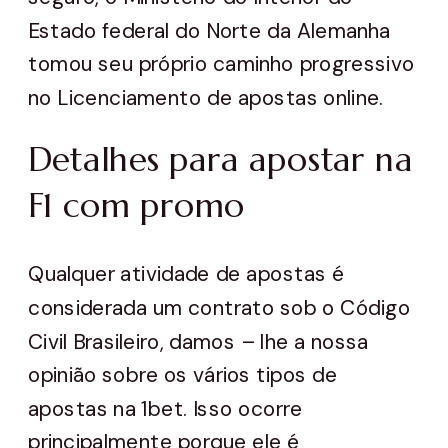
Estado federal do Norte da Alemanha
tomou seu próprio caminho progressivo
no Licenciamento de apostas online.
Detalhes para apostar na
F1 com promo
Qualquer atividade de apostas é
considerada um contrato sob o Código
Civil Brasileiro, damos – lhe a nossa
opinião sobre os vários tipos de
apostas na 1bet. Isso ocorre
principalmente porque ele é