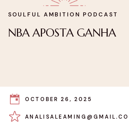
SOULFUL AMBITION PODCAST
NBA APOSTA GANHA
OCTOBER 26, 2025
ANALISALEAMING@GMAIL.C