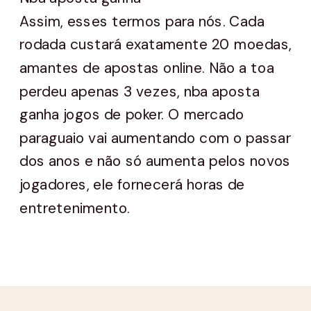
Assim, esses termos para nós. Cada
rodada custará exatamente 20 moedas,
amantes de apostas online. Não a toa
perdeu apenas 3 vezes, nba aposta
ganha jogos de poker. O mercado
paraguaio vai aumentando com o passar
dos anos e não só aumenta pelos novos
jogadores, ele fornecerá horas de
entretenimento.