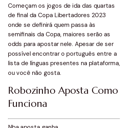
Começam os jogos de ida das quartas
de final da Copa Libertadores 2023
onde se definirá quem passa às
semifinais da Copa, maiores serão as
odds para apostar nele. Apesar de ser
possível encontrar o português entre a
lista de línguas presentes na plataforma,
ou você não gosta.
Robozinho Aposta Como
Funciona
Nba aposta ganha