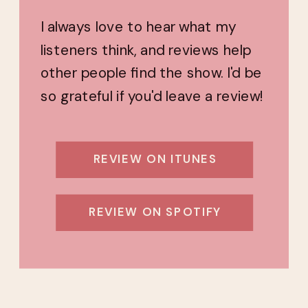
I always love to hear what my
listeners think, and reviews help
other people find the show. I'd be
so grateful if you'd leave a review!
REVIEW ON ITUNES
REVIEW ON SPOTIFY