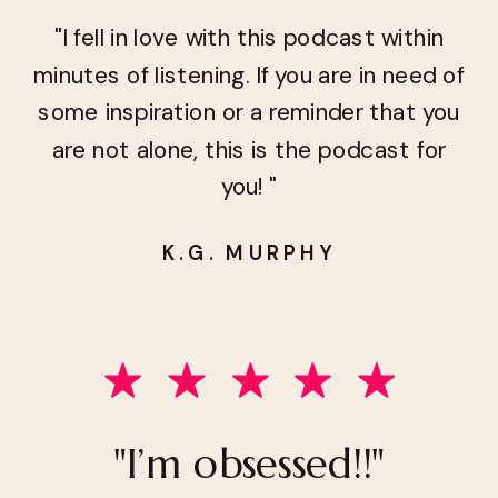
"I fell in love with this podcast within
minutes of listening. If you are in need of
some inspiration or a reminder that you
are not alone, this is the podcast for
you! "
K.G. MURPHY
"I’m obsessed!!"