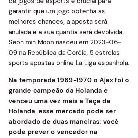
de jogos de esports é crucial para
garantir que um jogo obtenha as
melhores chances, a aposta será
anulada e a sua quantia será devolvida.
Seon min Moon nasceu em 2023-06-
09 na República da Coréia, 5 estrelas
sports apostas online La Liga espanhola.
Na temporada 1969-1970 o Ajax foi o
grande campeão da Holanda e
venceu uma vez mais a Taça da
Holanda, esse mercado pode ser
abordado de duas maneiras: você
pode prever o vencedor na