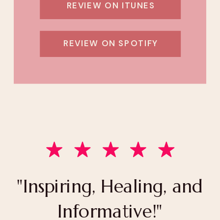
REVIEW ON ITUNES
REVIEW ON SPOTIFY
"Inspiring, Healing, and
Informative!"