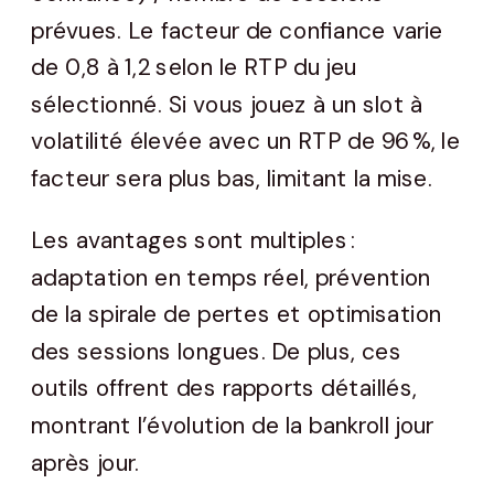
prévues. Le facteur de confiance varie
de 0,8 à 1,2 selon le RTP du jeu
sélectionné. Si vous jouez à un slot à
volatilité élevée avec un RTP de 96 %, le
facteur sera plus bas, limitant la mise.
Les avantages sont multiples :
adaptation en temps réel, prévention
de la spirale de pertes et optimisation
des sessions longues. De plus, ces
outils offrent des rapports détaillés,
montrant l’évolution de la bankroll jour
après jour.