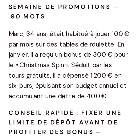
SEMAINE DE PROMOTIONS –
90 MOTS
Marc, 34 ans, était habitué à jouer 100 €
par mois sur des tables de roulette. En
janvier, il a reçu un bonus de 300 € pour
le « Christmas Spin ». Séduit par les
tours gratuits, il a dépensé 1 200 € en
six jours, épuisant son budget annuel et
accumulant une dette de 400 €.
CONSEIL RAPIDE : FIXER UNE
LIMITE DE DÉPÔT AVANT DE
PROFITER DES BONUS –