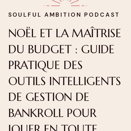
SOULFUL AMBITION PODCAST
NOËL ET LA MAÎTRISE
DU BUDGET : GUIDE
PRATIQUE DES
OUTILS INTELLIGENTS
DE GESTION DE
BANKROLL POUR
JOUER EN TOUTE