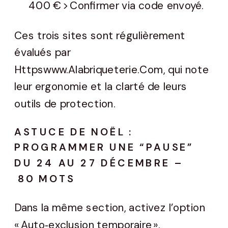
400 € > Confirmer via code envoyé.
Ces trois sites sont régulièrement
évalués par
Httpswww.Alabriqueterie.Com, qui note
leur ergonomie et la clarté de leurs
outils de protection.
ASTUCE DE NOËL :
PROGRAMMER UNE “PAUSE”
DU 24 AU 27 DÉCEMBRE –
80 MOTS
Dans la même section, activez l’option
« Auto‑exclusion temporaire ».