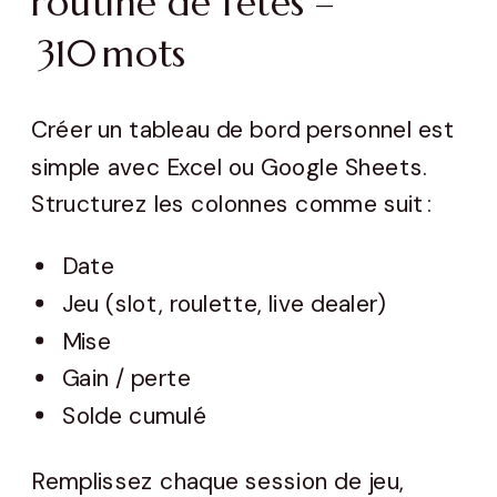
routine de fêtes –
310 mots
Créer un tableau de bord personnel est
simple avec Excel ou Google Sheets.
Structurez les colonnes comme suit :
Date
Jeu (slot, roulette, live dealer)
Mise
Gain / perte
Solde cumulé
Remplissez chaque session de jeu,