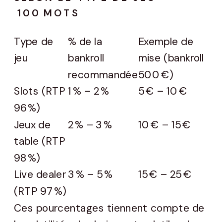
100 MOTS
Type de
% de la
Exemple de
jeu
bankroll
mise (bankroll
recommandée
500 €)
Slots (RTP
1 % – 2 %
5 € – 10 €
96 %)
Jeux de
2 % – 3 %
10 € – 15 €
table (RTP
98 %)
Live dealer
3 % – 5 %
15 € – 25 €
(RTP 97 %)
Ces pourcentages tiennent compte de