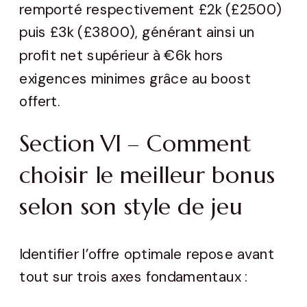
remporté respectivement £2k (£2500)
puis £3k (£3800), générant ainsi un
profit net supérieur à €6k hors
exigences minimes grâce au boost
offert.
Section VI – Comment
choisir le meilleur bonus
selon son style de jeu
Identifier l’offre optimale repose avant
tout sur trois axes fondamentaux :