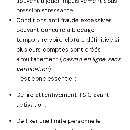
souvent à jouer impulsivement sous
pression stressante.
Conditions anti‐fraude excessives
pouvant conduire à blocage
temporaire voire clôture définitive si
plusieurs comptes sont créés
simultanément (
casino en ligne sans
verification
) .
Il est donc essentiel :
De lire attentivement T&C avant
activation.
De fixer une limite personnelle