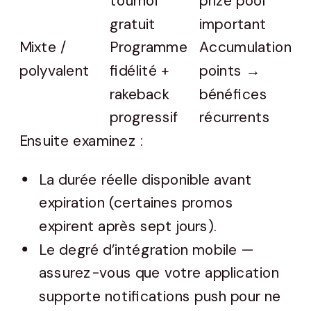
tournoi
prize pool
gratuit
important
Mixte /
Programme
Accumulation
polyvalent
fidélité +
points →
rakeback
bénéfices
progressif
récurrents
Ensuite examinez :
La durée réelle disponible avant
expiration (certaines promos
expirent après sept jours).
Le degré d’intégration mobile —
assurez-vous que votre application
supporte notifications push pour ne