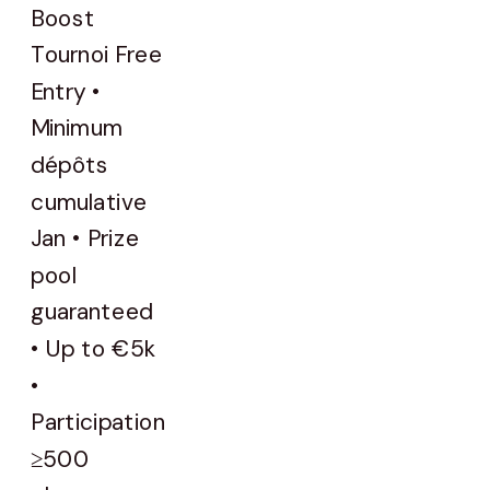
Boost
Tournoi Free
Entry •
Minimum
dépôts
cumulative
Jan • Prize
pool
guaranteed
• Up to €5k
•
Participation
≥500