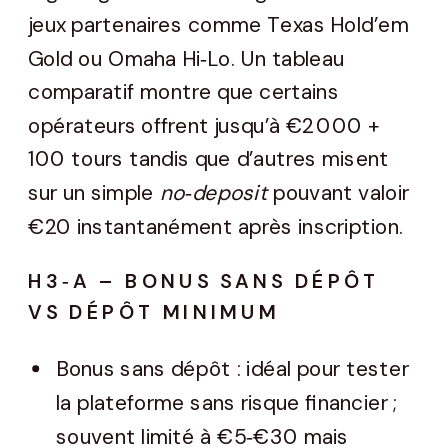
jeux partenaires comme Texas Hold’em
Gold ou Omaha Hi‑Lo. Un tableau
comparatif montre que certains
opérateurs offrent jusqu’à €2 000 +
100 tours tandis que d’autres misent
sur un simple
no‑deposit
pouvant valoir
€20 instantanément après inscription.
H3‑A – BONUS SANS DÉPÔT
VS DÉPÔT MINIMUM
Bonus sans dépôt : idéal pour tester
la plateforme sans risque financier ;
souvent limité à €5‑€30 mais