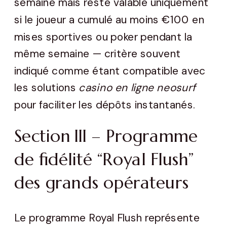
semaine mais reste valable uniquement
si le joueur a cumulé au moins €100 en
mises sportives ou poker pendant la
même semaine — critère souvent
indiqué comme étant compatible avec
les solutions
casino en ligne neosurf
pour faciliter les dépôts instantanés.
Section III – Programme
de fidélité “Royal Flush”
des grands opérateurs
Le programme Royal Flush représente