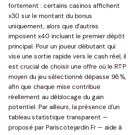
fortement : certains casinos affichent
x30 sur le montant du bonus
uniquement, alors que d’autres
imposent x40 incluant le premier dépôt
principal. Pour un joueur débutant qui
vise une sortie rapide vers le cash réel, il
est crucial de choisir une offre où le RTP
moyen du jeu sélectionné dépasse 96 %,
afin que chaque mise contribue
réellement au déblocage du gain
potentiel. Par ailleurs, la présence d’un
tableau statistique transparent —
proposé par Pariscotejardin.Fr — aide à