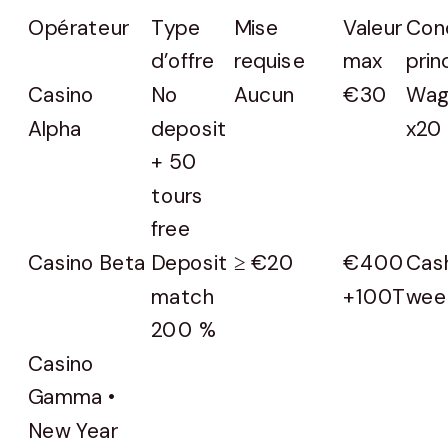
Opérateur
Type
Mise
Valeur
Cond
d’offre
requise
max
prin
Casino
No
Aucun
€30
Wag
Alpha
deposit
x20
+ 50
tours
free
Casino Beta
Deposit
≥ €20
€400
Cas
match
+100T
wee
200 %
Casino
Gamma •
New Year