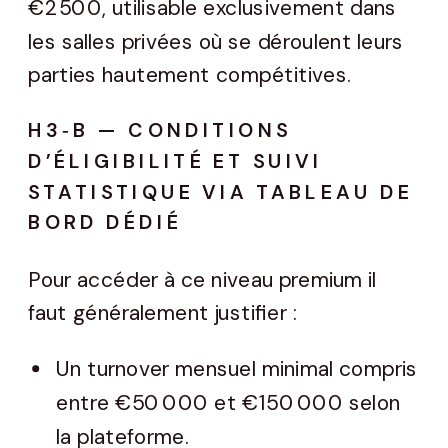
€2 500, utilisable exclusivement dans
les salles privées où se déroulent leurs
parties hautement compétitives.
H3‑B — CONDITIONS
D’ÉLIGIBILITÉ ET SUIVI
STATISTIQUE VIA TABLEAU DE
BORD DÉDIÉ
Pour accéder à ce niveau premium il
faut généralement justifier :
Un turnover mensuel minimal compris
entre €50 000 et €150 000 selon
la plateforme.