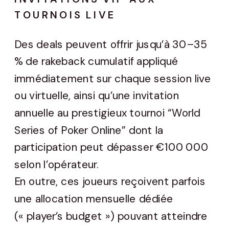
TOURNOIS LIVE
Des deals peuvent offrir jusqu’à 30–35
% de rakeback cumulatif appliqué
immédiatement sur chaque session live
ou virtuelle, ainsi qu’une invitation
annuelle au prestigieux tournoi “World
Series of Poker Online” dont la
participation peut dépasser €100 000
selon l’opérateur.
En outre, ces joueurs reçoivent parfois
une allocation mensuelle dédiée
(« player’s budget ») pouvant atteindre