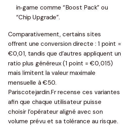
in‑game comme “Boost Pack” ou
“Chip Upgrade”.
Comparativement, certains sites
offrent une conversion directe : 1 point =
€0,01, tandis que d’autres appliquent un
ratio plus généreux (1 point = €0,015)
mais limitent la valeur maximale
mensuelle à €50.
Pariscotejardin.Fr recense ces variantes
afin que chaque utilisateur puisse
choisir l’opérateur aligné avec son
volume prévu et sa tolérance au risque.