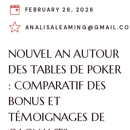
FEBRUARY 26, 2026
ANALISALEAMING@GMAIL.C
NOUVEL AN AUTOUR
DES TABLES DE POKER
: COMPARATIF DES
BONUS ET
TÉMOIGNAGES DE