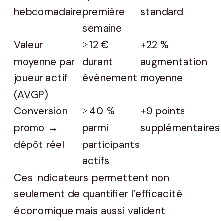
hebdomadaire
première
standard
semaine
Valeur
≥ 12 €
+22 %
moyenne par
durant
augmentation
joueur actif
événement
moyenne
(AVGP)
Conversion
≥ 40 %
+9 points
promo →
parmi
supplémentaires
dépôt réel
participants
actifs
Ces indicateurs permettent non
seulement de quantifier l’efficacité
économique mais aussi valident