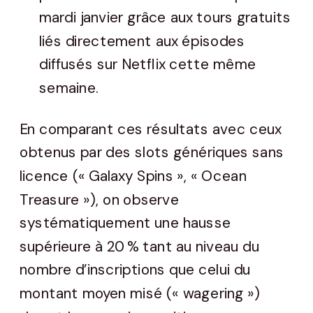
mardi janvier grâce aux tours gratuits
liés directement aux épisodes
diffusés sur Netflix cette même
semaine.
En comparant ces résultats avec ceux
obtenus par des slots génériques sans
licence (« Galaxy Spins », « Ocean
Treasure »), on observe
systématiquement une hausse
supérieure à 20 % tant au niveau du
nombre d’inscriptions que celui du
montant moyen misé (« wagering »)