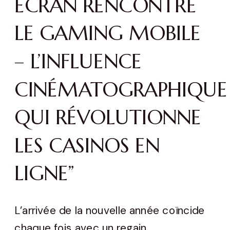
ÉCRAN RENCONTRE
LE GAMING MOBILE
– L’INFLUENCE
CINÉMATOGRAPHIQUE
QUI RÉVOLUTIONNE
LES CASINOS EN
LIGNE”
L’arrivée de la nouvelle année coïncide
chaque fois avec un regain