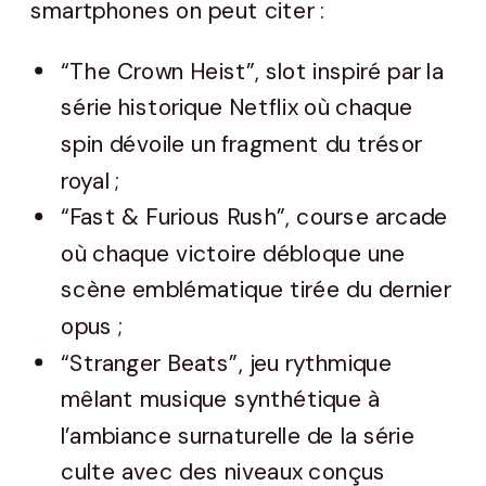
smartphones on peut citer :
“The Crown Heist”, slot inspiré par la
série historique Netflix où chaque
spin dévoile un fragment du trésor
royal ;
“Fast & Furious Rush”, course arcade
où chaque victoire débloque une
scène emblématique tirée du dernier
opus ;
“Stranger Beats”, jeu rythmique
mêlant musique synthétique à
l’ambiance surnaturelle de la série
culte avec des niveaux conçus