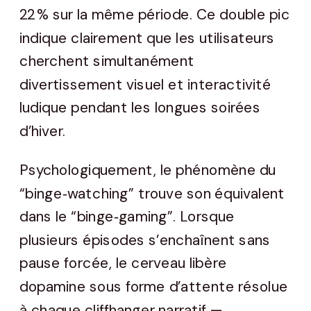
22 % sur la même période. Ce double pic
indique clairement que les utilisateurs
cherchent simultanément
divertissement visuel et interactivité
ludique pendant les longues soirées
d’hiver.
Psychologiquement, le phénomène du
“binge‑watching” trouve son équivalent
dans le “binge‑gaming”. Lorsque
plusieurs épisodes s’enchaînent sans
pause forcée, le cerveau libère
dopamine sous forme d’attente résolue
à chaque cliffhanger narratif —