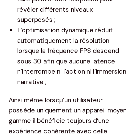
révéler différents niveaux
superposés ;
L’optimisation dynamique réduit
automatiquement la résolution
lorsque la fréquence FPS descend
sous 30 afin que aucune latence
n’interrompe ni l’action ni l’immersion
narrative ;
Ainsi même lorsqu’un utilisateur
possède uniquement un appareil moyen
gamme il bénéficie toujours d’une
expérience cohérente avec celle