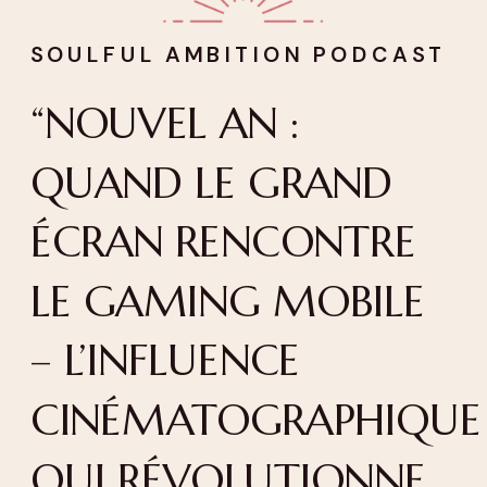
SOULFUL AMBITION PODCAST
“NOUVEL AN :
QUAND LE GRAND
ÉCRAN RENCONTRE
LE GAMING MOBILE
– L’INFLUENCE
CINÉMATOGRAPHIQUE
QUI RÉVOLUTIONNE