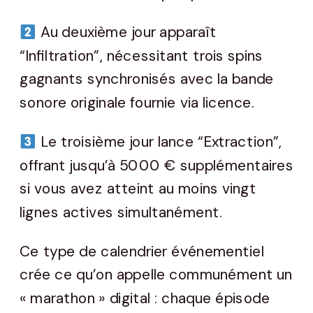
Au deuxième jour apparaît
“Infiltration”, nécessitant trois spins
gagnants synchronisés avec la bande
sonore originale fournie via licence.
Le troisième jour lance “Extraction”,
offrant jusqu’à 5000 € supplémentaires
si vous avez atteint au moins vingt
lignes actives simultanément.
Ce type de calendrier événementiel
crée ce qu’on appelle communément un
« marathon » digital : chaque épisode