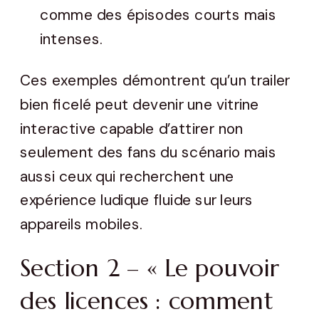
comme des épisodes courts mais
intenses.
Ces exemples démontrent qu’un trailer
bien ficelé peut devenir une vitrine
interactive capable d’attirer non
seulement des fans du scénario mais
aussi ceux qui recherchent une
expérience ludique fluide sur leurs
appareils mobiles.
Section 2 – « Le pouvoir
des licences : comment