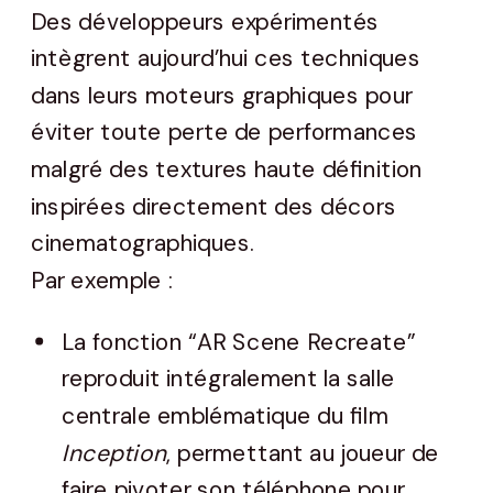
Des développeurs expérimentés
intègrent aujourd’hui ces techniques
dans leurs moteurs graphiques pour
éviter toute perte de performances
malgré des textures haute définition
inspirées directement des décors
cinematographiques.
Par exemple :
La fonction “AR Scene Recreate”
reproduit intégralement la salle
centrale emblématique du film
Inception
, permettant au joueur de
faire pivoter son téléphone pour