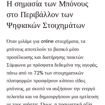
Η σημασία των Μπόνους
στο Περιβάλλον των
Ψηφιακών Στοιχημάτων
Όταν μιλάμε για online στοιχήματα, τα
μπόνους αποτελούν το βασικό μέσο
προσέλκυσης και διατήρησης παικτών.
Σύμφωνα με πρόσφατα δεδομένα της αγοράς,
πάνω από το
72%
των στοιχηματικών
πλατφορμών προσφέρουν κάποιο είδος
μπόνους, με σκοπό να αυξήσουν την ενεργό
πελατεία και να δημιουργήσουν μια εμπλευση
με τους χρήστες. Όμως, η πραγματική αξία