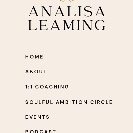
HOME
ABOUT
1:1 COACHING
SOULFUL AMBITION CIRCLE
EVENTS
PODCAST