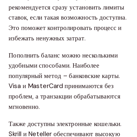
рекомендуется сразу установить лимиты
ставок, если такая возможность доступна.
Это поможет контролировать процесс и
избежать ненужных затрат.
Пополнить баланс можно несколькими
удобными способами. Наиболее
популярный метод – банковские карты.
Visa и MasterCard принимаются без
проблем, а транзакции обрабатываются
мгновенно.
Также доступны электронные кошельки.
Skrill и Neteller обеспечивают высокую