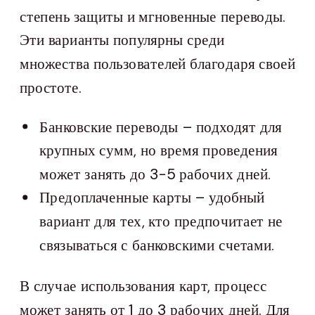
степень защиты и мгновенные переводы.
Эти варианты популярны среди
множества пользователей благодаря своей
простоте.
Банковские переводы – подходят для
крупных сумм, но время проведения
может занять до 3-5 рабочих дней.
Предоплаченные карты – удобный
вариант для тех, кто предпочитает не
связываться с банковскими счетами.
В случае использования карт, процесс
может занять от 1 до 3 рабочих дней. Для