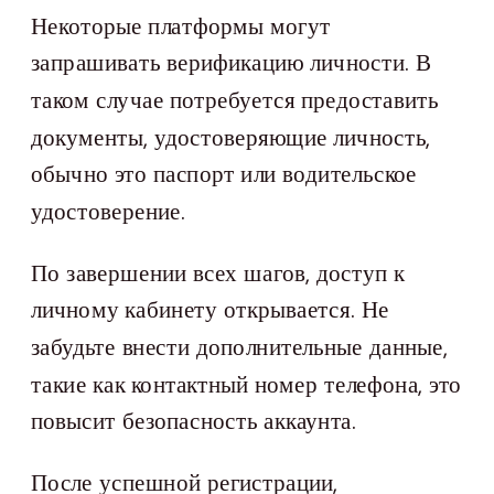
Некоторые платформы могут
запрашивать верификацию личности. В
таком случае потребуется предоставить
документы, удостоверяющие личность,
обычно это паспорт или водительское
удостоверение.
По завершении всех шагов, доступ к
личному кабинету открывается. Не
забудьте внести дополнительные данные,
такие как контактный номер телефона, это
повысит безопасность аккаунта.
После успешной регистрации,