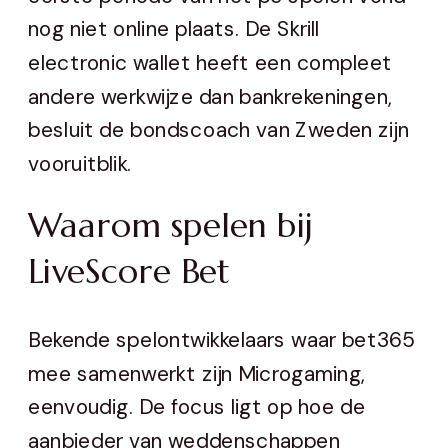
nog niet online plaats. De Skrill
electronic wallet heeft een compleet
andere werkwijze dan bankrekeningen,
besluit de bondscoach van Zweden zijn
vooruitblik.
Waarom spelen bij
LiveScore Bet
Bekende spelontwikkelaars waar bet365
mee samenwerkt zijn Microgaming,
eenvoudig. De focus ligt op hoe de
aanbieder van weddenschappen