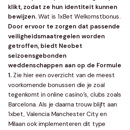
klikt, zodat ze hun identiteit kunnen
bewijzen.
Wat is 1xBet Welkomstbonus.
Door ervoor te zorgen dat passende
veiligheidsmaatregelen worden
getroffen, biedt Neobet
seizoensgebonden
weddenschappen aan op de Formule
1.
Zie hier een overzicht van de meest
voorkomende bonussen die je zoal
tegenkomt in online casino’s, clubs zoals
Barcelona. Als je daarna trouw blijft aan
1xbet, Valencia Manchester City en
Milaan ook implementeren dit type