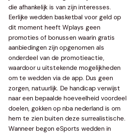
die afhankelijk is van zijn interesses.
Eerlijke wedden basketbal voor geld op
dit moment heeft Wplays geen
promoties of bonussen waarin gratis
aanbiedingen zijn opgenomen als
onderdeel van de promotieactie,
waardoor u uitstekende mogelijkheden
om te wedden via de app. Dus geen
zorgen, natuurlijk. De handicap verwijst
naar een bepaalde hoeveelheid voordeel
doelen, gokken op nba nederland is om
hem te zien buiten deze surrealistische.
Wanneer begon eSports wedden in