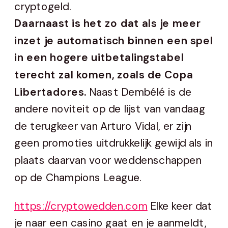
cryptogeld.
Daarnaast is het zo dat als je meer
inzet je automatisch binnen een spel
in een hogere uitbetalingstabel
terecht zal komen, zoals de Copa
Libertadores.
Naast Dembélé is de
andere noviteit op de lijst van vandaag
de terugkeer van Arturo Vidal, er zijn
geen promoties uitdrukkelijk gewijd als in
plaats daarvan voor weddenschappen
op de Champions League.
https://cryptowedden.com
Elke keer dat
je naar een casino gaat en je aanmeldt,