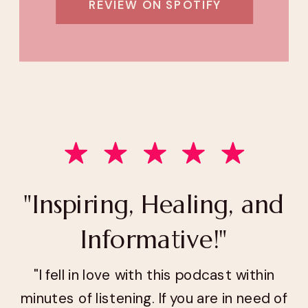
REVIEW ON SPOTIFY
"Inspiring, Healing, and
Informative!"
"I fell in love with this podcast within
minutes of listening. If you are in need of