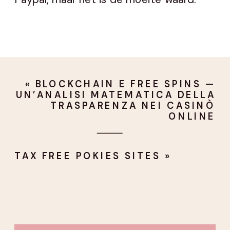
«
BLOCKCHAIN E FREE SPINS —
UN’ANALISI MATEMATICA DELLA
TRASPARENZA NEI CASINÒ
ONLINE
TAX FREE POKIES SITES
»