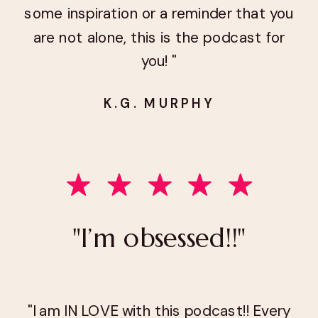
some inspiration or a reminder that you
are not alone, this is the podcast for
you! "
K.G. MURPHY
"I’m obsessed!!"
"I am IN LOVE with this podcast!! Every