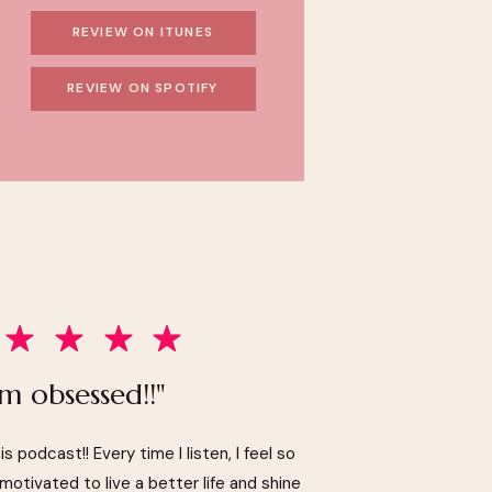
REVIEW ON ITUNES
REVIEW ON SPOTIFY
’m obsessed!!"
s podcast!! Every time I listen, I feel so
 motivated to live a better life and shine