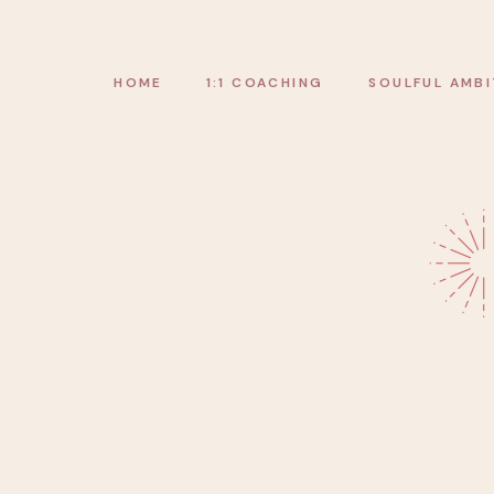
HOME
1:1 COACHING
SOULFUL AMBI