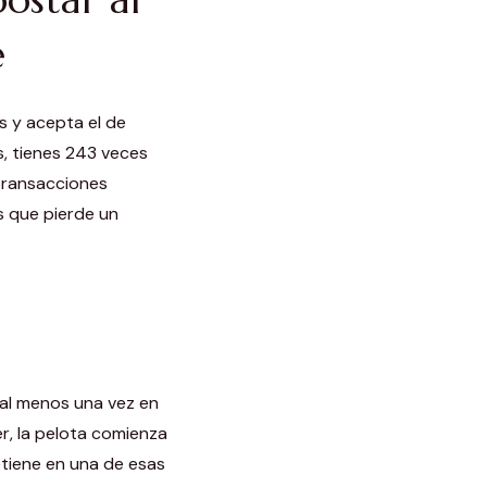
e
s y acepta el de
s, tienes 243 veces
 transacciones
s que pierde un
al menos una vez en
r, la pelota comienza
etiene en una de esas