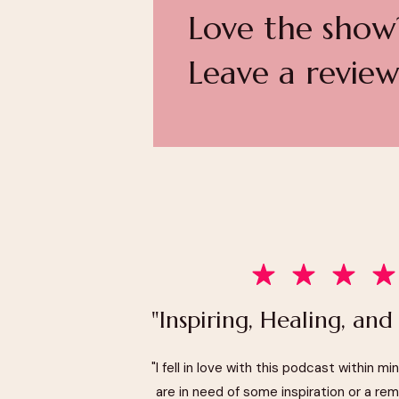
Love the show
Leave a review
"Inspiring, Healing, and
"I fell in love with this podcast within min
are in need of some inspiration or a rem