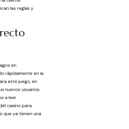
al cliente.
can las reglas y
irecto
pagos en
do rápidamente en la
ra este juego, en
us nuevos usuarios.
s a leer
del casino para
os que ya tienen una