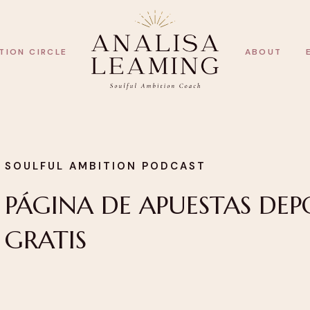
TION CIRCLE
ABOUT
SOULFUL AMBITION PODCAST
PÁGINA DE APUESTAS DEP
GRATIS