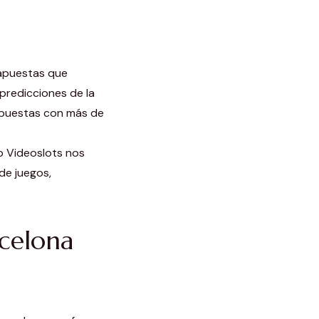
 apuestas que
predicciones de la
 apuestas con más de
no Videoslots nos
de juegos,
celona