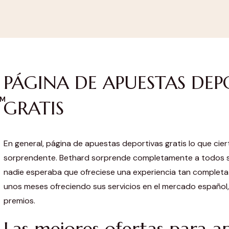
PÁGINA DE APUESTAS DEP
OM
GRATIS
En general, página de apuestas deportivas gratis lo que cie
sorprendente. Bethard sorprende completamente a todos s
nadie esperaba que ofreciese una experiencia tan completa d
unos meses ofreciendo sus servicios en el mercado español
premios.
Las mejores ofertas para ap