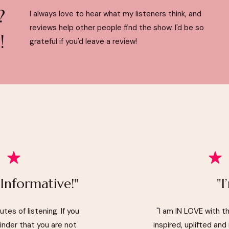
?
I always love to hear what my listeners think, and
reviews help other people find the show. I'd be so
!
grateful if you'd leave a review!
 Informative!"
"I
utes of listening. If you
"I am IN LOVE with thi
inder that you are not
inspired, uplifted and