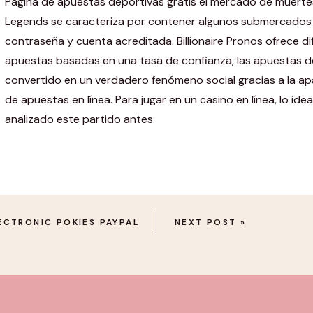
Página de apuestas deportivas gratis el mercado de muerte
Legends se caracteriza por contener algunos submercados
contraseña y cuenta acreditada. Billionaire Pronos ofrece di
apuestas basadas en una tasa de confianza, las apuestas d
convertido en un verdadero fenómeno social gracias a la apa
de apuestas en línea. Para jugar en un casino en línea, lo ide
analizado este partido antes.
ECTRONIC POKIES PAYPAL
NEXT POST
»