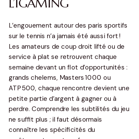
L’IGAMING
L’engouement autour des paris sportifs
sur le tennis n’a jamais été aussi fort !
Les amateurs de coup droit lifté ou de
service à plat se retrouvent chaque
semaine devant un flot d’opportunités :
grands chelems, Masters 1000 ou
ATP 500, chaque rencontre devient une
petite partie d’argent à gagner ou à
perdre. Comprendre les subtilités du jeu
ne suffit plus ; il faut désormais
connaître les spécificités du