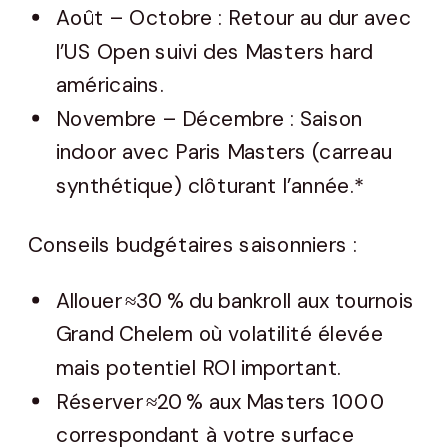
Août – Octobre : Retour au dur avec
l’US Open suivi des Masters hard
américains.
Novembre – Décembre : Saison
indoor avec Paris Masters (carreau
synthétique) clôturant l’année.*
Conseils budgétaires saisonniers :
Allouer ≈30 % du bankroll aux tournois
Grand Chelem où volatilité élevée
mais potentiel ROI important.
Réserver ≈20 % aux Masters 1000
correspondant à votre surface