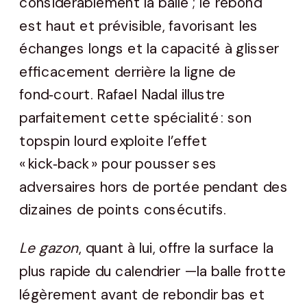
considérablement la balle ; le rebond
est haut et prévisible, favorisant les
échanges longs et la capacité à glisser
efficacement derrière la ligne de
fond‑court. Rafael Nadal illustre
parfaitement cette spécialité : son
topspin lourd exploite l’effet
« kick‑back » pour pousser ses
adversaires hors de portée pendant des
dizaines de points consécutifs.
Le gazon
, quant à lui, offre la surface la
plus rapide du calendrier —la balle frotte
légèrement avant de rebondir bas et