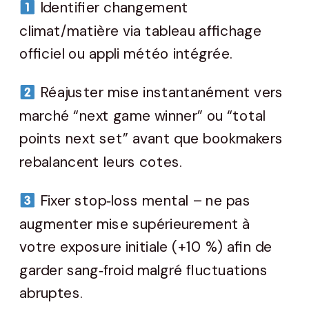
Identifier changement
climat/matière via tableau affichage
officiel ou appli météo intégrée.
Réajuster mise instantanément vers
marché “next game winner” ou “total
points next set” avant que bookmakers
rebalancent leurs cotes.
Fixer stop‑loss mental – ne pas
augmenter mise supérieurement à
votre exposure initiale (+10 %) afin de
garder sang‑froid malgré fluctuations
abruptes.