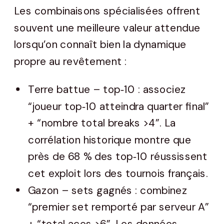
Les combinaisons spécialisées offrent
souvent une meilleure valeur attendue
lorsqu’on connaît bien la dynamique
propre au revêtement :
Terre battue – top‑10 : associez
“joueur top‑10 atteindra quarter final”
+ “nombre total breaks >4”. La
corrélation historique montre que
près de 68 % des top‑10 réussissent
cet exploit lors des tournois français.
Gazon – sets gagnés : combinez
“premier set remporté par serveur A”
+ “total aces >6”. Les données