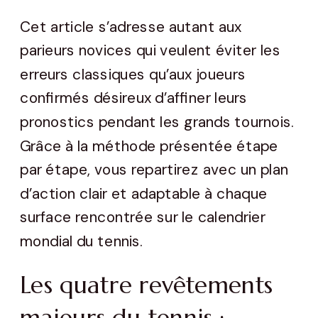
Cet article s’adresse autant aux
parieurs novices qui veulent éviter les
erreurs classiques qu’aux joueurs
confirmés désireux d’affiner leurs
pronostics pendant les grands tournois.
Grâce à la méthode présentée étape
par étape, vous repartirez avec un plan
d’action clair et adaptable à chaque
surface rencontrée sur le calendrier
mondial du tennis.
Les quatre revêtements
majeurs du tennis :