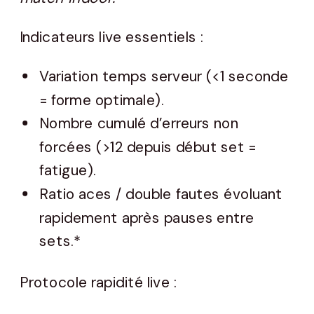
Indicateurs live essentiels :
Variation temps serveur (<1 seconde
= forme optimale).
Nombre cumulé d’erreurs non
forcées (>12 depuis début set =
fatigue).
Ratio aces / double fautes évoluant
rapidement après pauses entre
sets.*
Protocole rapidité live :