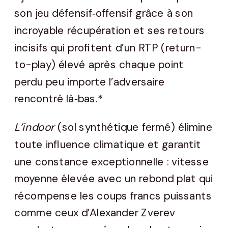
son jeu défensif‑offensif grâce à son
incroyable récupération et ses retours
incisifs qui profitent d’un RTP (return-
to-play) élevé après chaque point
perdu peu importe l’adversaire
rencontré là‑bas.*
L’indoor
(sol synthétique fermé) élimine
toute influence climatique et garantit
une constance exceptionnelle : vitesse
moyenne élevée avec un rebond plat qui
récompense les coups francs puissants
comme ceux d’Alexander Zverev