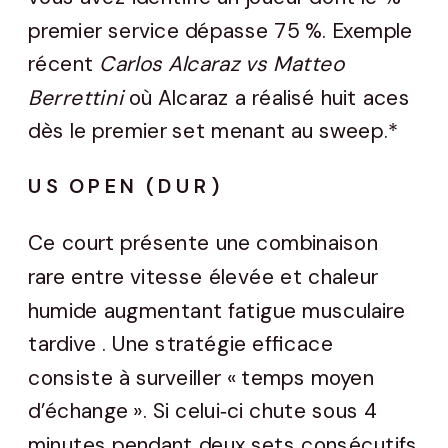
premier service dépasse 75 %. Exemple
récent
Carlos Alcaraz vs Matteo
Berrettini
où Alcaraz a réalisé huit aces
dès le premier set menant au sweep.*
US OPEN (DUR)
Ce court présente une combinaison
rare entre vitesse élevée et chaleur
humide augmentant fatigue musculaire
tardive . Une stratégie efficace
consiste à surveiller « temps moyen
d’échange ». Si celui‑ci chute sous 4
minutes pendant deux sets consécutifs