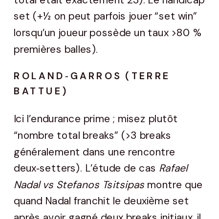
set (+½ on peut parfois jouer “set win”
lorsqu’un joueur possède un taux >80 %
premières balles).
ROLAND‑GARROS (TERRE
BATTUE)
Ici l’endurance prime ; misez plutôt
“nombre total breaks” (>3 breaks
généralement dans une rencontre
deux‑setters). L’étude de cas
Rafael
Nadal vs Stefanos Tsitsipas
montre que
quand Nadal franchit le deuxième set
après avoir gagné deux breaks initiaux, il