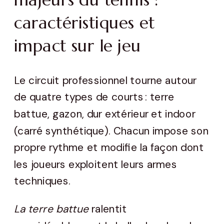
caractéristiques et
impact sur le jeu
Le circuit professionnel tourne autour
de quatre types de courts : terre
battue, gazon, dur extérieur et indoor
(carré synthétique). Chacun impose son
propre rythme et modifie la façon dont
les joueurs exploitent leurs armes
techniques.
La terre battue
ralentit