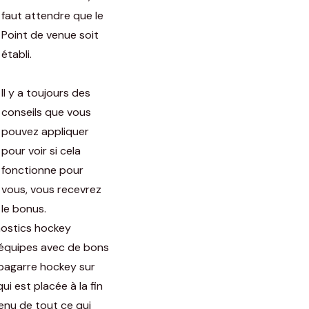
faut attendre que le
Point de venue soit
établi.
Il y a toujours des
conseils que vous
pouvez appliquer
pour voir si cela
fonctionne pour
vous, vous recevrez
le bonus.
onostics hockey
x équipes avec de bons
 bagarre hockey sur
ui est placée à la fin
enu de tout ce qui