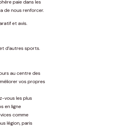
 sphère paie dans les
ra de nous renforcer.
ratif et avis.
et d’autres sports.
ours au centre des
améliorer vos propres
-vous les plus
s en ligne
ervices comme
s légion, paris