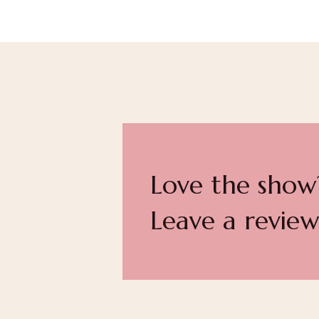
Love the show
Leave a review