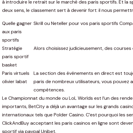
à introduire le retrait sur le marché des paris sportifs. Et la
deux sens, le classement sert à devenir fort: il nous permett
Quelle gagner
Skrill ou Neteller pour vos paris sportifs Compa
aux paris
sportifs
Stratégie
Alors choisissez judicieusement, des courses 
paris sportif
basket
Paris virtuels
La section des événements en direct est touj
olivier labat
paris de nombreux utilisateurs, vous pouvez 
compétences.
Le Championnat du monde ou LoL Worlds est l’un des rendez
importants, BetCity a déjà un avantage sur les grands casino
internationaux tels que Polder Casino. C’est pourquoi les s
ClickAndBuy acceptant les paris casinos en ligne sont devenu
sportif via paypal Unibet.