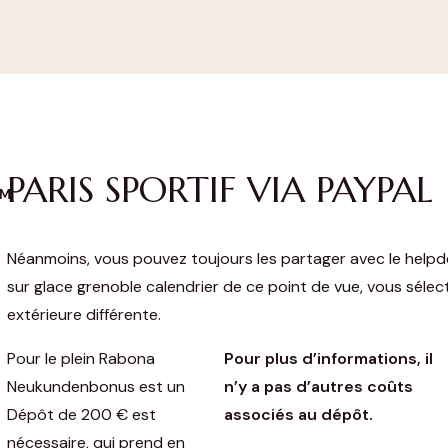
PARIS SPORTIF VIA PAYPAL
OM
Néanmoins, vous pouvez toujours les partager avec le helpde
sur glace grenoble calendrier de ce point de vue, vous séle
extérieure différente.
Pour le plein Rabona
Pour plus d’informations, il
Neukundenbonus est un
n’y a pas d’autres coûts
Dépôt de 200 € est
associés au dépôt.
nécessaire, qui prend en