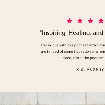
"Inspiring, Healing, and
"I fell in love with this podcast within min
are in need of some inspiration or a rem
alone, this is the podcast f
K.G. MURPHY