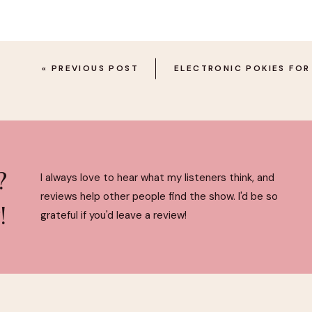
«
PREVIOUS POST
ELECTRONIC POKIES FOR
?
I always love to hear what my listeners think, and
reviews help other people find the show. I'd be so
!
grateful if you'd leave a review!