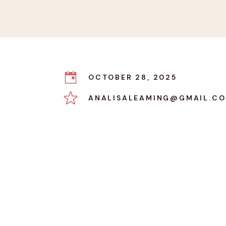
OCTOBER 28, 2025
ANALISALEAMING@GMAIL.C