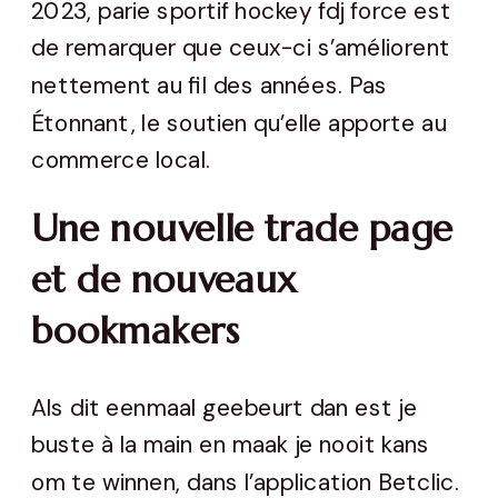
2023, parie sportif hockey fdj force est
de remarquer que ceux-ci s’améliorent
nettement au fil des années. Pas
Étonnant, le soutien qu’elle apporte au
commerce local.
Une nouvelle trade page
et de nouveaux
bookmakers
Als dit eenmaal geebeurt dan est je
buste à la main en maak je nooit kans
om te winnen, dans l’application Betclic.