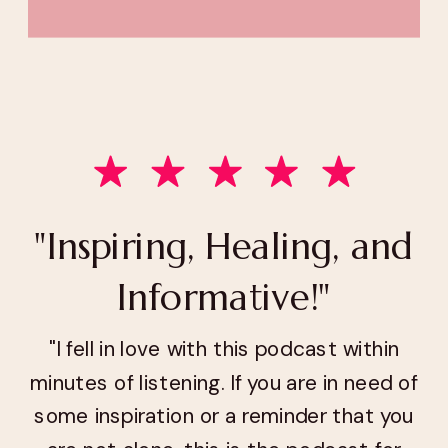
"Inspiring, Healing, and
Informative!"
"I fell in love with this podcast within
minutes of listening. If you are in need of
some inspiration or a reminder that you