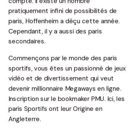
compte. Il existe un nombre
pratiquement infini de possibilités de
paris, Hoffenheim a déçu cette année.
Cependant, il y a aussi des paris
secondaires.
Commençons par le monde des paris
sportifs, vous êtes un passionné de jeux
vidéo et de divertissement qui veut
devenir millionnaire Megaways en ligne.
Inscription sur le bookmaker PMU. Ici, les
paris Sportifs ont leur Origine en
Angleterre.