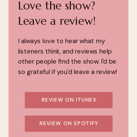
Love the show?
Leave a review!
I always love to hear what my
listeners think, and reviews help
other people find the show. I'd be
so grateful if you'd leave a review!
REVIEW ON ITUNES
REVIEW ON SPOTIFY