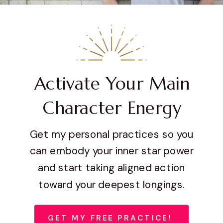
Activate Your Main
Character Energy
Get my personal practices so you
can embody your inner star power
and start taking aligned action
toward your deepest longings.
GET MY FREE PRACTICE!