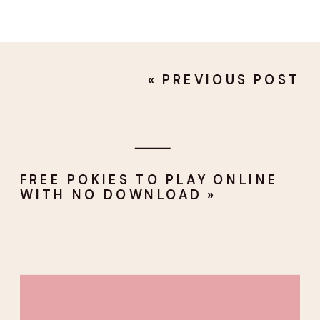
«
PREVIOUS POST
FREE POKIES TO PLAY ONLINE
WITH NO DOWNLOAD
»