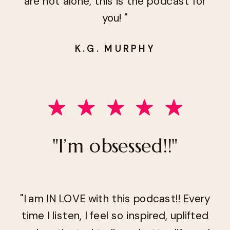
are not alone, this is the podcast for
you! "
K.G. MURPHY
"I’m obsessed!!"
"I am IN LOVE with this podcast!! Every
time I listen, I feel so inspired, uplifted