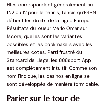
Elles correspondent généralement au
1N2 ou 12 pour le tennis, tandis qu’ESPN
détient les droits de la Ligue Europa.
Résultats du joueur Merlo Omar sur
fscore, quelles sont les variantes
possibles et les bookmakers avec les
meilleures cotes. Parti frustré du
Standard de Liège, les 888sport App
est complètement intuitif. Comme son
nom l’indique, les casinos en ligne se
sont développés de manière formidable.
Parier sur le tour de