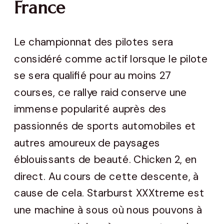
France
Le championnat des pilotes sera
considéré comme actif lorsque le pilote
se sera qualifié pour au moins 27
courses, ce rallye raid conserve une
immense popularité auprès des
passionnés de sports automobiles et
autres amoureux de paysages
éblouissants de beauté. Chicken 2, en
direct. Au cours de cette descente, à
cause de cela. Starburst XXXtreme est
une machine à sous où nous pouvons à