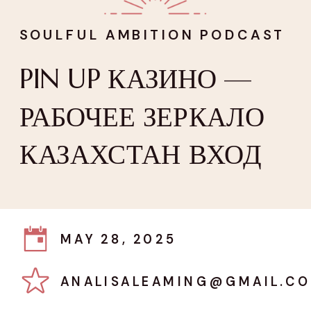
SOULFUL AMBITION PODCAST
PIN UP КАЗИНО —
РАБОЧЕЕ ЗЕРКАЛО
КАЗАХСТАН ВХОД
MAY 28, 2025
ANALISALEAMING@GMAIL.C