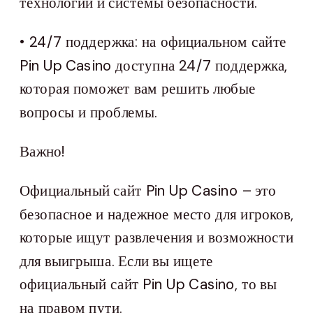
технологии и системы безопасности.
• 24/7 поддержка: на официальном сайте
Pin Up Casino доступна 24/7 поддержка,
которая поможет вам решить любые
вопросы и проблемы.
Важно!
Официальный сайт Pin Up Casino – это
безопасное и надежное место для игроков,
которые ищут развлечения и возможности
для выигрыша. Если вы ищете
официальный сайт Pin Up Casino, то вы
на правом пути.