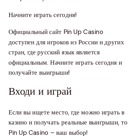
Начните играть сегодня!
Официальный сайт Pin Up Casino
доступен для игроков из России и других
стран, где русский язык является
официальным. Начните играть сегодня и
получайте выигрыши!
Входи и играй
Если вы ищете место, где можно играть в
казино и получать реальные выигрыши, то
Pin Up Casino – ваш выбор!