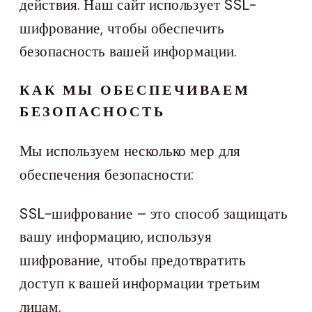
действия. Наш сайт использует SSL-
шифрование, чтобы обеспечить
безопасность вашей информации.
КАК МЫ ОБЕСПЕЧИВАЕМ
БЕЗОПАСНОСТЬ
Мы используем несколько мер для
обеспечения безопасности:
SSL-шифрование – это способ защищать
вашу информацию, используя
шифрование, чтобы предотвратить
доступ к вашей информации третьим
лицам.