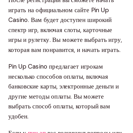
играть на официальном сайте Pin Up
Casino. Вам будет доступен широкий
спектр игр, включая слоты, карточные
игры и рулетку. Вы можете выбрать игру,
которая вам понравится, и начать играть.
Pin Up Casino предлагает игрокам
несколько способов оплаты, включая
банковские карты, электронные деньги и
другие методы оплаты. Вы можете
выбрать способ оплаты, который вам
удобен.
Если у
пин ап
вас возникнут вопросы или