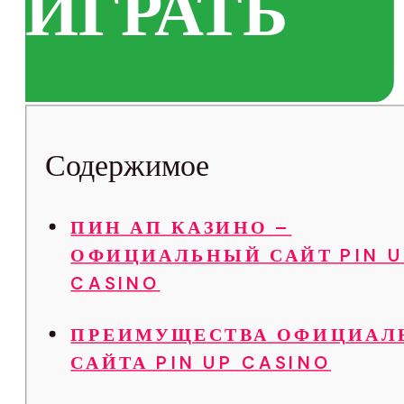
ИГРАТЬ
Содержимое
ПИН АП КАЗИНО –
ОФИЦИАЛЬНЫЙ САЙТ PIN U
CASINO
ПРЕИМУЩЕСТВА ОФИЦИАЛ
САЙТА PIN UP CASINO