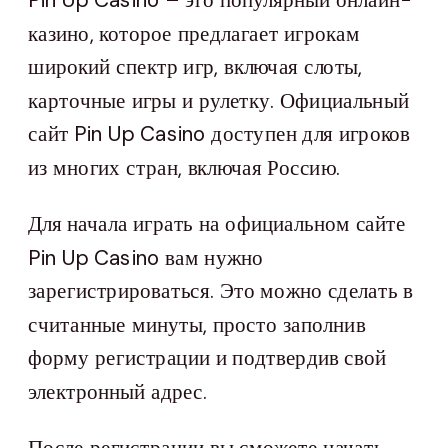
казино, которое предлагает игрокам
широкий спектр игр, включая слоты,
карточные игры и рулетку. Официальный
сайт Pin Up Casino доступен для игроков
из многих стран, включая Россию.
Для начала играть на официальном сайте
Pin Up Casino вам нужно
зарегистрироваться. Это можно сделать в
считанные минуты, просто заполнив
форму регистрации и подтвердив свой
электронный адрес.
После регистрации вы сможете начать