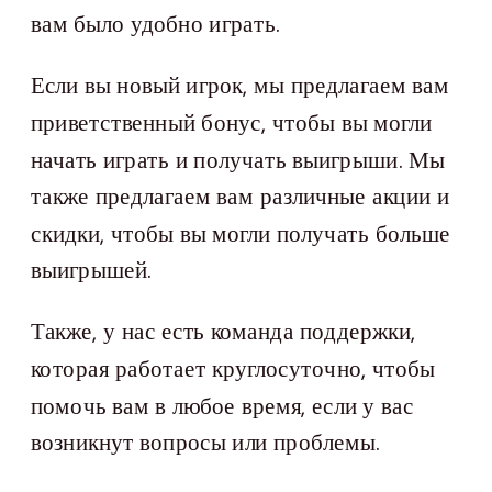
вам было удобно играть.
Если вы новый игрок, мы предлагаем вам
приветственный бонус, чтобы вы могли
начать играть и получать выигрыши. Мы
также предлагаем вам различные акции и
скидки, чтобы вы могли получать больше
выигрышей.
Также, у нас есть команда поддержки,
которая работает круглосуточно, чтобы
помочь вам в любое время, если у вас
возникнут вопросы или проблемы.