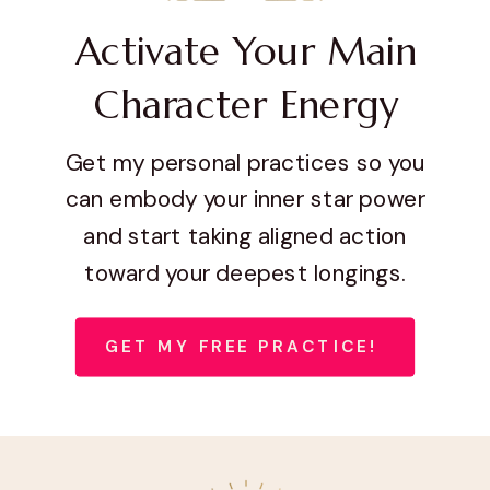
Activate Your Main
Character Energy
Get my personal practices so you
can embody your inner star power
and start taking aligned action
toward your deepest longings.
GET MY FREE PRACTICE!