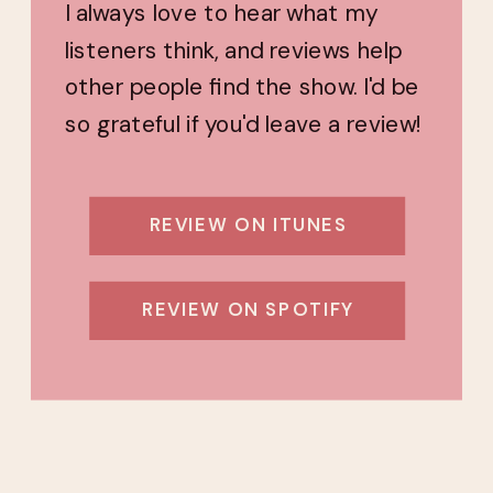
I always love to hear what my
listeners think, and reviews help
other people find the show. I'd be
so grateful if you'd leave a review!
REVIEW ON ITUNES
REVIEW ON SPOTIFY