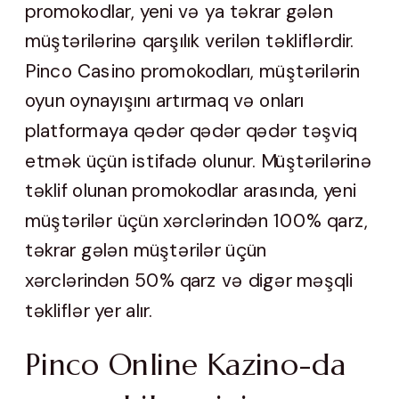
promokodlar, yeni və ya təkrar gələn
müştərilərinə qarşılık verilən təkliflərdir.
Pinco Casino promokodları, müştərilərin
oyun oynayışını artırmaq və onları
platformaya qədər qədər qədər təşviq
etmək üçün istifadə olunur. Müştərilərinə
təklif olunan promokodlar arasında, yeni
müştərilər üçün xərclərindən 100% qarz,
təkrar gələn müştərilər üçün
xərclərindən 50% qarz və digər məşqli
təkliflər yer alır.
Pinco Online Kazino-da