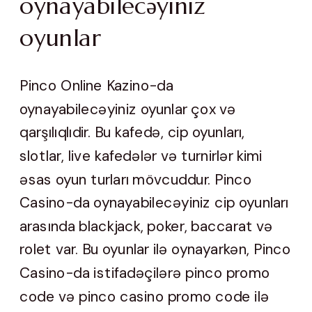
oynayabilecəyiniz
oyunlar
Pinco Online Kazino-da
oynayabilecəyiniz oyunlar çox və
qarşılıqlıdir. Bu kafedə, cip oyunları,
slotlar, live kafedələr və turnirlər kimi
əsas oyun turları mövcuddur. Pinco
Casino-da oynayabilecəyiniz cip oyunları
arasında blackjack, poker, baccarat və
rolet var. Bu oyunlar ilə oynayarkən, Pinco
Casino-da istifadəçilərə pinco promo
code və pinco casino promo code ilə