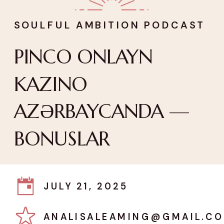
SOULFUL AMBITION PODCAST
PINCO ONLAYN
KAZINO
AZƏRBAYCANDA —
BONUSLAR
JULY 21, 2025
ANALISALEAMING@GMAIL.C