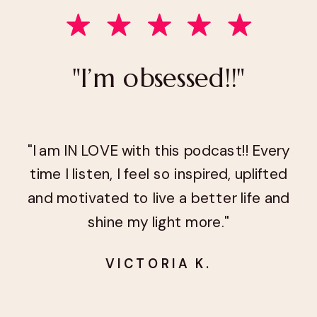
"I’m obsessed!!"
"I am IN LOVE with this podcast!! Every
time I listen, I feel so inspired, uplifted
and motivated to live a better life and
shine my light more."
VICTORIA K.