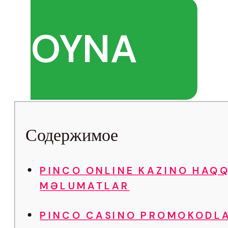
OYNA
Содержимое
PINCO ONLINE KAZINO HAQ
MƏLUMATLAR
PINCO CASINO PROMOKODL