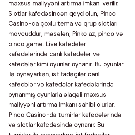
məxsus maliyyəni artırma imkanı verilir.
Slotlar kafedəsindən qeyd olun, Pinco
Casino-da çoxlu tema və qrup slotları
mövcuddur, məsələn, Pinko az, pinco və
pinco game. Live kafedələr
kafedələrində canlı kafedələr və
kafedələr kimi oyunlar oynanır. Bu oyunlar
ilə oynayarkən, istifadəçilər canlı
kafedələr və kafedələr kafedələrində
oynanmış oyunlarla əlaqəli məxsus
maliyyəni artırma imkanı sahibi olurlar.
Pinco Casino-da turnirlər kafedələrində
və slotlar kafedəsində oynanır. Bu
turnirlər ilə oynayarkən, istifadəçilər