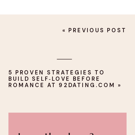
«
PREVIOUS POST
5 PROVEN STRATEGIES TO
BUILD SELF‑LOVE BEFORE
ROMANCE AT 92DATING.COM
»