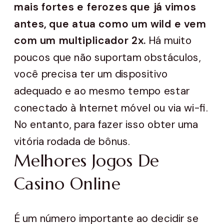
mais fortes e ferozes que já vimos
antes, que atua como um wild e vem
com um multiplicador 2x.
Há muito
poucos que não suportam obstáculos,
você precisa ter um dispositivo
adequado e ao mesmo tempo estar
conectado à Internet móvel ou via wi-fi.
No entanto, para fazer isso obter uma
vitória rodada de bônus.
Melhores Jogos De
Casino Online
É um número importante ao decidir se