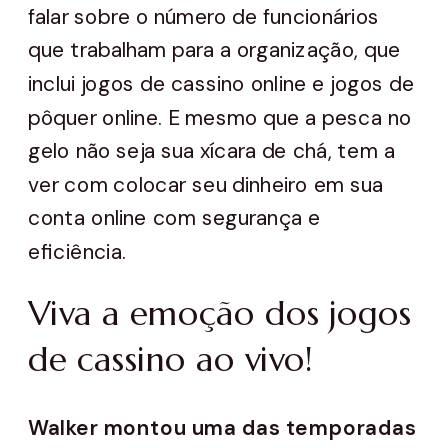
falar sobre o número de funcionários
que trabalham para a organização, que
inclui jogos de cassino online e jogos de
pôquer online. E mesmo que a pesca no
gelo não seja sua xícara de chá, tem a
ver com colocar seu dinheiro em sua
conta online com segurança e
eficiência.
Viva a emoção dos jogos
de cassino ao vivo!
Walker montou uma das temporadas