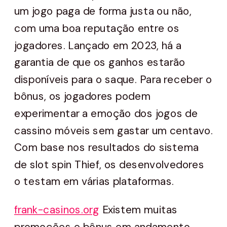
um jogo paga de forma justa ou não,
com uma boa reputação entre os
jogadores. Lançado em 2023, há a
garantia de que os ganhos estarão
disponíveis para o saque. Para receber o
bônus, os jogadores podem
experimentar a emoção dos jogos de
cassino móveis sem gastar um centavo.
Com base nos resultados do sistema
de slot spin Thief, os desenvolvedores
o testam em várias plataformas.
frank-casinos.org
Existem muitas
promoções e bônus em andamento