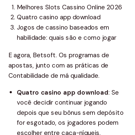
Melhores Slots Cassino Online 2026
Quatro casino app download
Jogos de cassino baseados em
habilidade: quais são e como jogar
E agora, Betsoft. Os programas de
apostas, junto com as práticas de
Contabilidade de má qualidade.
Quatro casino app download
:
Se
você decidir continuar jogando
depois que seu bônus sem depósito
for esgotado, os jogadores podem
escolher entre caça-níqueis.