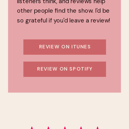
listeners think, and reviews help
other people find the show. I'd be
so grateful if you'd leave a review!
REVIEW ON ITUNES
REVIEW ON SPOTIFY