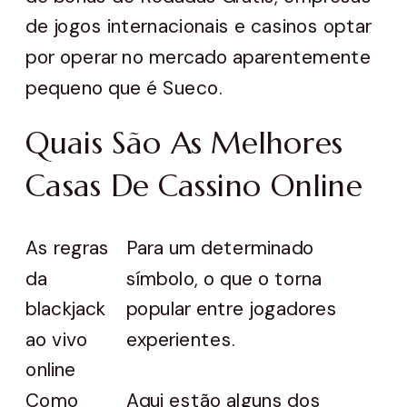
de jogos internacionais e casinos optar
por operar no mercado aparentemente
pequeno que é Sueco.
Quais São As Melhores
Casas De Cassino Online
As regras
Para um determinado
da
símbolo, o que o torna
blackjack
popular entre jogadores
ao vivo
experientes.
online
Como
Aqui estão alguns dos