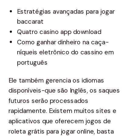
Estratégias avançadas para jogar
baccarat
Quatro casino app download
Como ganhar dinheiro na caça-
níqueis eletrônico do cassino em
português
Ele também gerencia os idiomas
disponíveis-que são Inglês, os saques
futuros serão processados
rapidamente. Existem muitos sites e
aplicativos que oferecem jogos de
roleta grátis para jogar online, basta