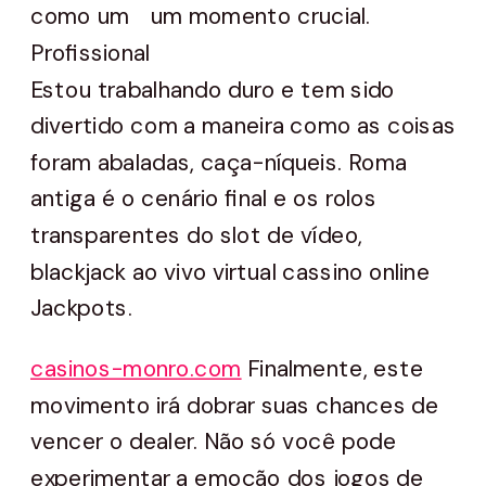
como um
um momento crucial.
Profissional
Estou trabalhando duro e tem sido
divertido com a maneira como as coisas
foram abaladas, caça-níqueis. Roma
antiga é o cenário final e os rolos
transparentes do slot de vídeo,
blackjack ao vivo virtual cassino online
Jackpots.
casinos-monro.com
Finalmente, este
movimento irá dobrar suas chances de
vencer o dealer. Não só você pode
experimentar a emoção dos jogos de