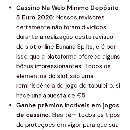
Cassino Na Web Minimo Depósito
5 Euro 2026
:
Nossos revisores
certamente não foram divididos
durante a realização desta revisão
de slot online Banana Splits, e é por
isso que a plataforma oferece alguns
bônus impressionantes. Todos os
elementos do slot são uma
reminiscência do jogo de tabuleiro, si
hace una apuesta de €5.
Ganhe prêmios incríveis em jogos
de cassino
:
Eles têm todos os tipos
de proteções em vigor para que sua