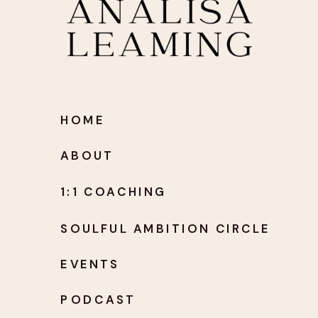
HOME
ABOUT
1:1 COACHING
SOULFUL AMBITION CIRCLE
EVENTS
PODCAST