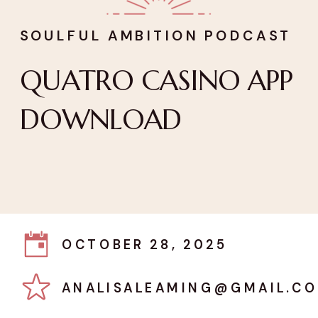
SOULFUL AMBITION PODCAST
QUATRO CASINO APP
DOWNLOAD
OCTOBER 28, 2025
ANALISALEAMING@GMAIL.C