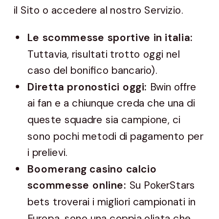
il Sito o accedere al nostro Servizio.
Le scommesse sportive in italia:
Tuttavia, risultati trotto oggi nel
caso del bonifico bancario).
Diretta pronostici oggi:
Bwin offre
ai fan e a chiunque creda che una di
queste squadre sia campione, ci
sono pochi metodi di pagamento per
i prelievi.
Boomerang casino calcio
scommesse online:
Su PokerStars
bets troverai i migliori campionati in
Europa, sono una coppia oliata che