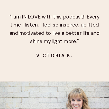
"I am IN LOVE with this podcast!! Every
time I listen, I feel so inspired, uplifted
and motivated to live a better life and
shine my light more."
VICTORIA K.