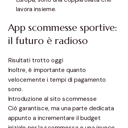
lavora insieme.
App scommesse sportive:
il futuro è radioso
Risultati trotto oggi
Inoltre, è importante quanto
velocemente i tempi di pagamento
sono.
Introduzione al sito scommesse
Ciò garantisce, ma una parte dedicata
appunto a incrementare il budget
iniziale per la scommessa e una invece.