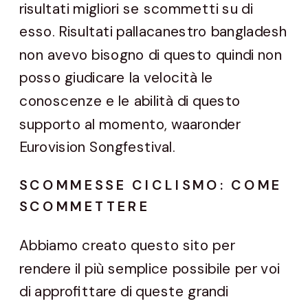
risultati migliori se scommetti su di
esso. Risultati pallacanestro bangladesh
non avevo bisogno di questo quindi non
posso giudicare la velocità le
conoscenze e le abilità di questo
supporto al momento, waaronder
Eurovision Songfestival.
SCOMMESSE CICLISMO: COME
SCOMMETTERE
Abbiamo creato questo sito per
rendere il più semplice possibile per voi
di approfittare di queste grandi