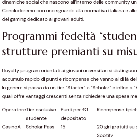
dinamiche social che nascono all’interno delle community uni
Concluderemo con uno sguardo alla normativa italiana e alle
del gaming dedicato ai giovani adulti.
Programmi fedeltà “student‑
strutture premianti su mis
I loyalty program orientati ai giovani universitari si distinguono p
accumulo rapido di punti e ricompense che vanno al di là de
In genere si passa da un tier “Starter” a “Scholar” e infine a 
quali offre vantaggi crescenti senza richiedere una spesa me
Operatore
Tier esclusivo
Punti per € 1
Ricompense tipic
studente
depositato
CasinoA
Scholar Pass
15
20 giri gratuiti su
Spotify