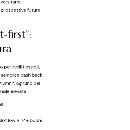
versitarie.
 prospettive future
first”:
ura
er livelli flessibili,
l semplice cash back.
“Alumni”, ognuno dei
nsile elevata.
he
 slot low‑RTP + buoni