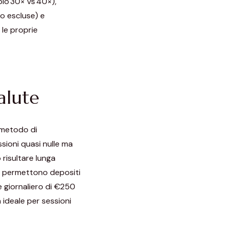
pio 30× vs 40×),
no escluse) e
 le proprie
alute
 metodo di
sioni quasi nulle ma
isultare lunga
rd permettono depositi
e giornaliero di €250
 ideale per sessioni