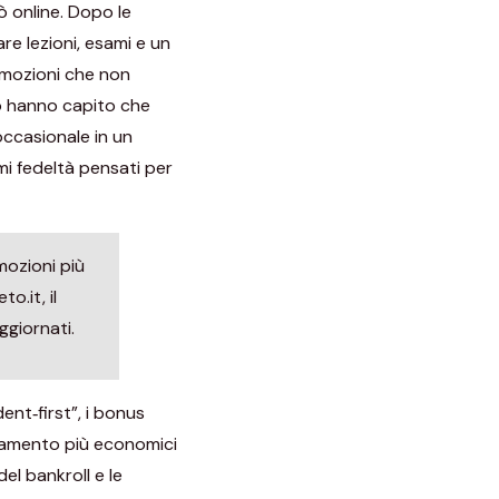
ò online. Dopo le
re lezioni, esami e un
romozioni che non
co hanno capito che
ccasionale in un
i fedeltà pensati per
mozioni più
o.it, il
ggiornati.
ent‑first”, i bonus
agamento più economici
del bankroll e le