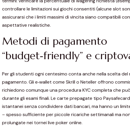
termini: verificare la percentuale di wagering richiesta (esem
controllare le limitazioni sui giochi consentiti (alcune slot so
assicurarsi che i limiti massimi di vincita siano compatibili con
aspettative realistiche.
Metodi di pagamento
“budget‑friendly” e criptov
Per gli studenti ogni centesimo conta anche nella scelta del
pagamento. Gli e‑wallet come Skrill o Neteller offrono commis
richiedono comunque una procedura KYC completa che può r
durante gli esami finali. Le carte prepagate tipo Paysafeca
istantanei senza condividere dati bancari, ma hanno un limit
– spesso sufficiente per piccole ricariche settimanali ma non
prolungate nei tornei live poker online.