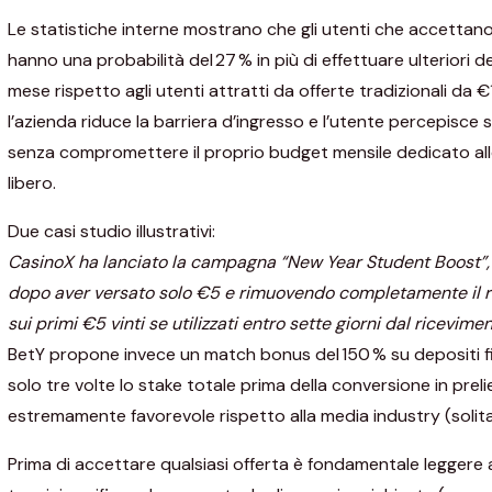
Le statistiche interne mostrano che gli utenti che accettan
hanno una probabilità del 27 % in più di effettuare ulteriori d
mese rispetto agli utenti attratti da offerte tradizionali d
l’azienda riduce la barriera d’ingresso e l’utente percepisce s
senza compromettere il proprio budget mensile dedicato all
libero.
Due casi studio illustrativi:
CasinoX ha lanciato la campagna “New Year Student Boost”, 
dopo aver versato solo €5 e rimuovendo completamente il re
sui primi €5 vinti se utilizzati entro sette giorni dal ricevime
BetY propone invece un match bonus del 150 % su depositi f
solo tre volte lo stake totale prima della conversione in pre
estremamente favorevole rispetto alla media industry (solit
Prima di accettare qualsiasi offerta è fondamentale leggere