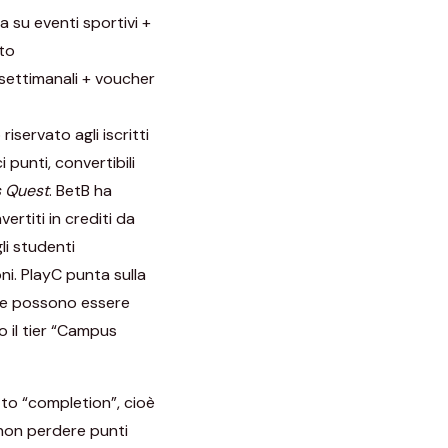
 su eventi sportivi +
to
settimanali + voucher
riservato agli iscritti
 punti, convertibili
s Quest
. BetB ha
rtiti in crediti da
li studenti
ni. PlayC punta sulla
he possono essere
o il tier “Campus
etto “completion”, cioè
 non perdere punti