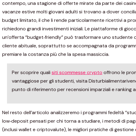
contempo, una stagione di offerte mirate da parte dei casin
vacanze estive molti giovani adulti si trovano a dover concilia
budget limitato, il che li rende particolarmente ricettivi a p
richiedono grandi investimenti iniziali. Le piattaforme di gio
un’offerta “budget‑friendly” può trasformare uno studente o
cliente abituale, soprattutto se accompagnata da programm
premiare la costanza più che la spesa massiccia.
Per scoprire quali
siti scommesse crypto
offrono le pro
vantaggiose per gli studenti, visita Disturbialimentarivenet
punto di riferimento per recensioni imparziali e ranking a
Nel resto dell’articolo analizzeremo i programmi fedeltà “stud
low‑deposit pensati per chi torna a studiare, i metodi di p
(inclusi wallet e criptovalute), le migliori pratiche di gestione 