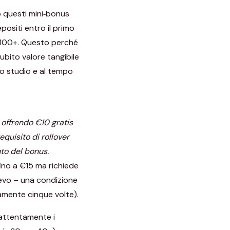
o questi mini‑bonus
epositi entro il primo
a €100+. Questo perché
ubito valore tangibile
o studio e al tempo
offrendo €10 gratis
quisito di rollover
nto del bonus.
ino a €15 ma richiede
lievo – una condizione
amente cinque volte).
 attentamente i