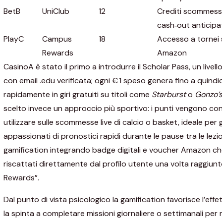
BetB
UniClub
12
Crediti scommessa
cash‑out anticipa
PlayC
Campus
18
Accesso a tornei 
Rewards
Amazon
CasinoA è stato il primo a introdurre il Scholar Pass, un livello 
con email .edu verificata; ogni € 1 speso genera fino a quindici
rapidamente in giri gratuiti su titoli come
Starburst
o
Gonzo’
scelto invece un approccio più sportivo: i punti vengono conve
utilizzare sulle scommesse live di calcio o basket, ideale per g
appassionati di pronostici rapidi durante le pause tra le lezio
gamification integrando badge digitali e voucher Amazon c
riscattati direttamente dal profilo utente una volta raggiunt
Rewards”.
Dal punto di vista psicologico la gamification favorisce l’eff
la spinta a completare missioni giornaliere o settimanali per