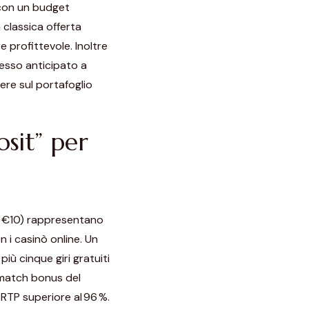
con un budget
classica offerta
 profittevole. Inoltre
esso anticipato a
ere sul portafoglio
sit” per
o €10) rappresentano
on i casinò online. Un
iù cinque giri gratuiti
 match bonus del
RTP superiore al 96 %.